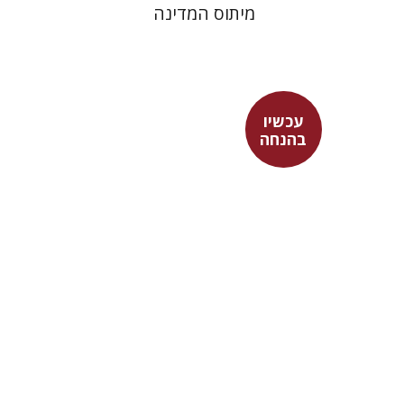
מיתוס המדינה
עכשיו
בהנחה
מור קדישזון
עכשיו בהנחה
$34
$46