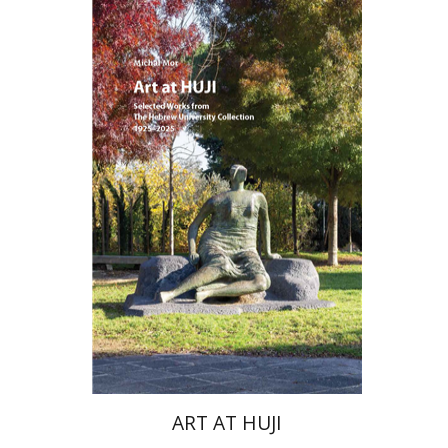
מיכל מור
הנחת אתר ספר מודפס
$76
$85
ART AT HUJI