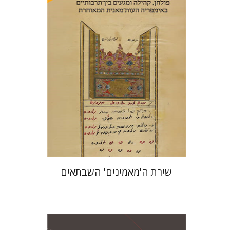
הנחת אתר ספר מודפס
$41
$46
שירת ה'מאמינים' השבתאים