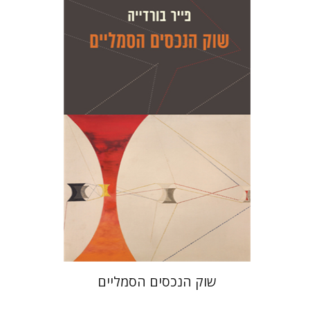
פייר בורדייה
ז'יזל ספירו
אמוץ גלעדי
ז'יזל ספירו
אמוץ גלעדי
הנחת אתר ספר מודפס
$28
$31
שוק הנכסים הסמליים