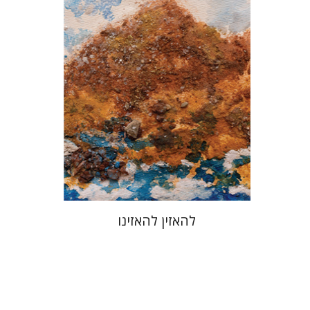
הנחת אתר ספר מודפס
$48
$53
להאזין להאזינו