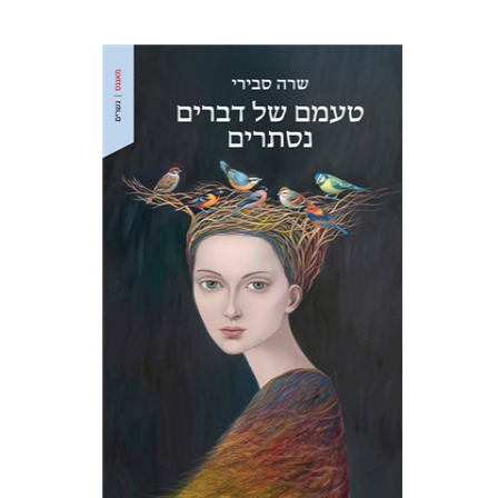
שרה סבירי
הנחת אתר ספר מודפס
$32
$35