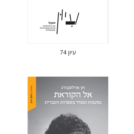
הנחת אתר ספר מודפס
$28
$31
עיון 74
חן אדלסבורג