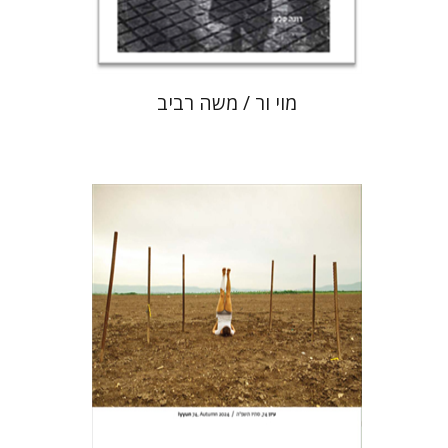
$80
$89
מוי ור / משה רביב
חגי כנען