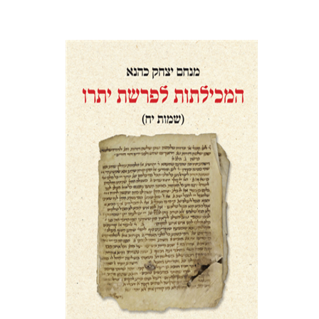
מנחם יצחק כהנא
הנחת אתר ספר מודפס
$41
$46