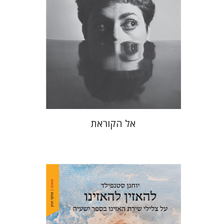
הנחת אתר ספר מודפס
$38
$42
אל הקוראת
יוחנן סטנפילד