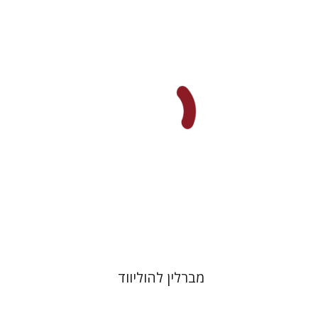
יובל ריבלין
הנחת אתר ספר מודפס
$41
$46
מברלין להוליווד