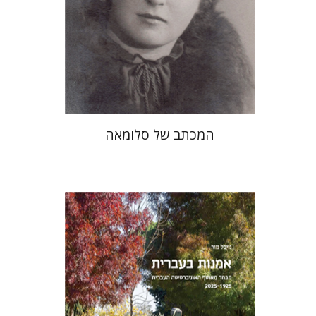
הנחת אתר ספר מודפס
$41
$46
המכתב של סלומאה
מיכל מור