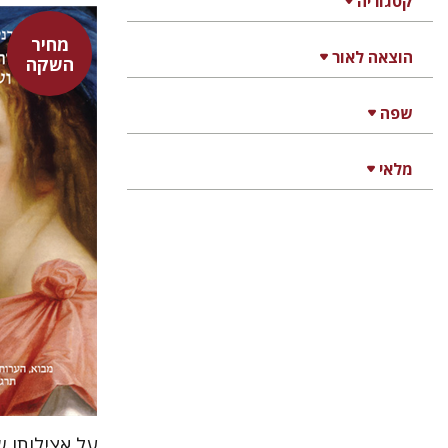
קטגוריה
מחיר
הוצאה לאור
השקה
היינריך ק
אבנר בן
שפה
נתן רון
מלאי
על אצילותו ש