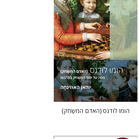
יניב חג'בי
הנחת אתר ספר מודפס
$36
$40
הומו לודנס (האדם המשַׂחק)