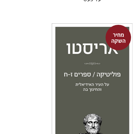
מחיר
השקה
אריסטו
עמית ברץ
מחיר השקה
$22
$31