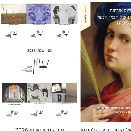
ורנליוס אגריפה
-זקן
חגי כנען
מחיר השקה
הנחת אתר ספר מודפס
$69
$22
$77
$31
ל המין הנשי ועליונותו
עיון - מנוי שנתי 2026