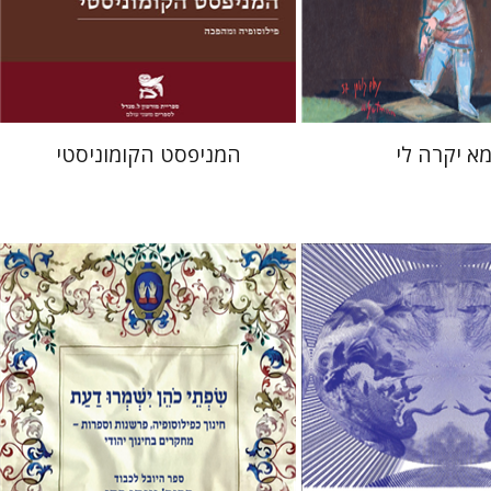
מחיר השקה
מחיר השקה
$22
$37
$31
$53
א יקרה לי
המניפסט הקומוניסטי
ן
אלי הולצר
אבינועם רוזנק