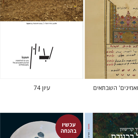
 אתר ספר מודפס
הנחת אתר ספר מודפס
$28
$41
$31
$46
אמינים' השבתאים
עיון 74
עכשיו
בהנחה
ן
ארווין שרדינגר