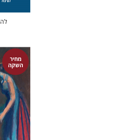
להא
מחיר
השקה
דוד אסף