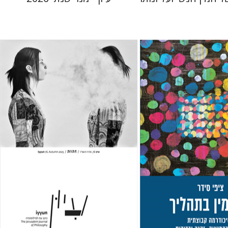
חגי כנען
מחיר השקה
הנחת אתר ספר מודפס
$32
$29
$35
$42