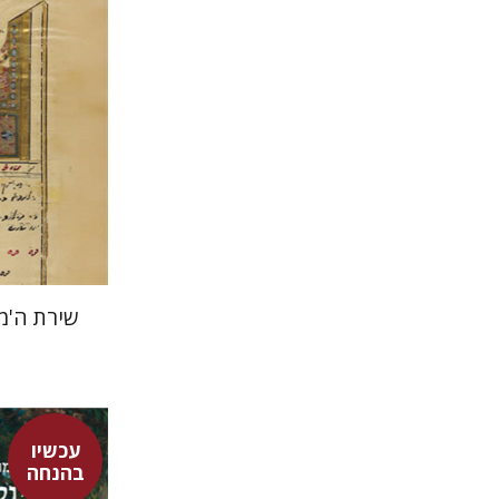
הנחת
שירת ה'מ
עכשיו
בהנחה
מור קדישזו