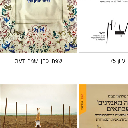
 אתר ספר מודפס
הנחת אתר ספר מודפס
$41
$28
$46
$31
עיון 75
שפתי כהן ישמרו דעת
חגי כנען
ן סמט