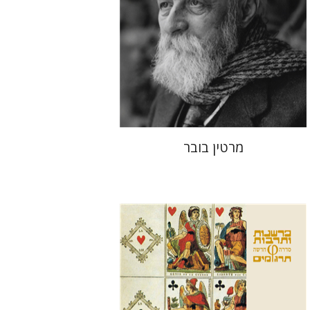
הנחת אתר ספר מודפס
$32
$35
מרטין בובר
ארנסט קסירר
חילי (יחיאל) אטיה