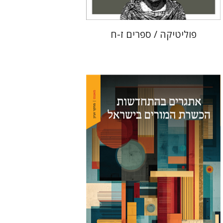
פוליטיקה / ספרים ז-ח
מאיה רזניק
שרון פיימן-נמסר
ענת
זוהר