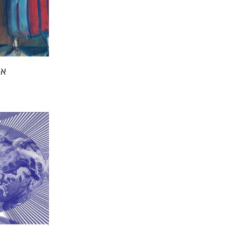
אמ
חגי כנע