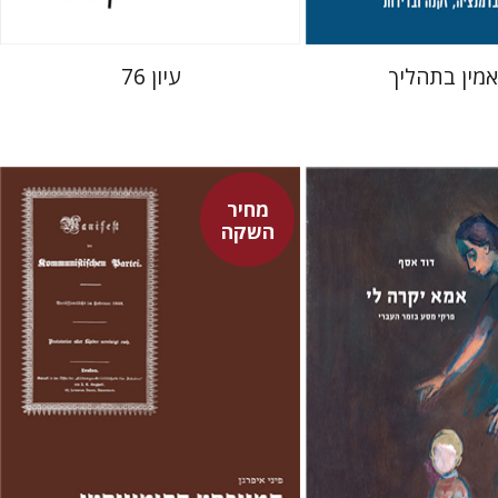
מין בתהליך
עיון 76
מחיר
השקה
פיני איפרגן