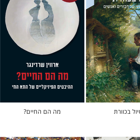
אבשלום אליצור
גל מנלה
רונה אבירם
עכשיו בהנחה
עכשיו בהנחה
$23
$34
$31
$46
יול בכוורת
מה הם החיים?