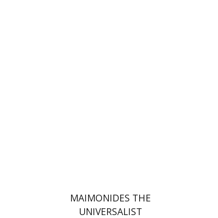
מנחם קלנר
דוד גיליס
הנחת אתר ספר מודפס
$34
$38
MAIMONIDES THE
UNIVERSALIST