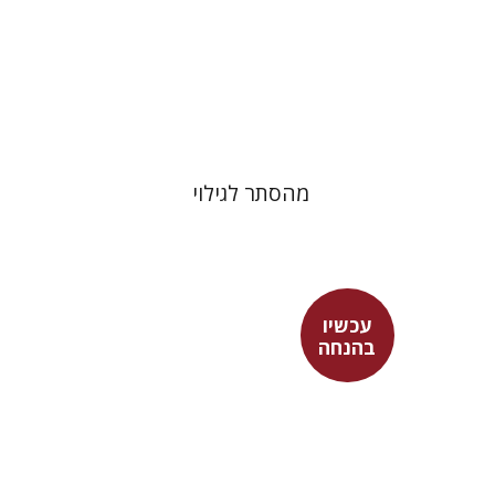
הנחת אתר ספר מודפס
$39
$43
מהסתר לגילוי
עכשיו
בהנחה
רות כץ
הד סלע