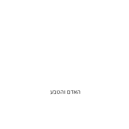
עכשיו בהנחה
$26
$35
האדם והטבע