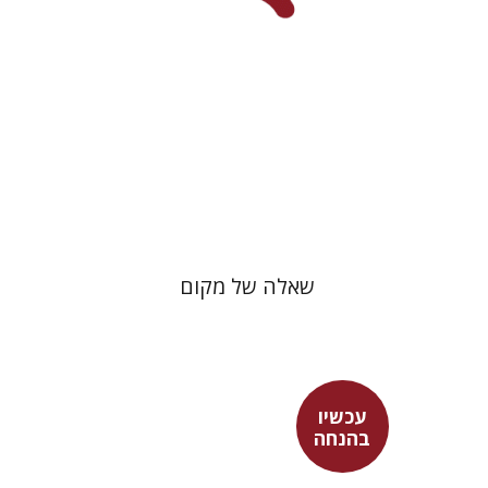
הנחת אתר ספר מודפס
$32
$35
שאלה של מקום
עכשיו
בהנחה
גלעד שרביט