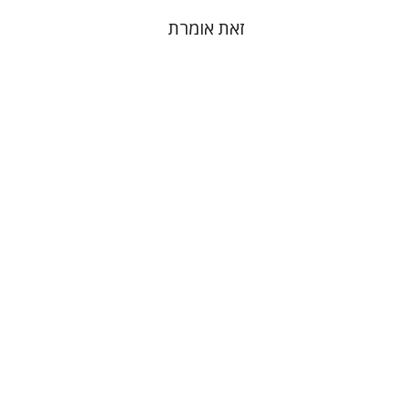
זאת אומרת
אבי שגיא
הנחת אתר ספר מודפס