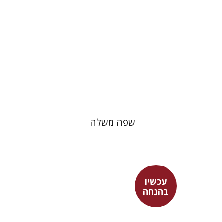
עכשיו בהנחה
$26
$35
שפה משלה
עכשיו
בהנחה
אהרן דוד גורדון
יובל גובני
רון מרגולין