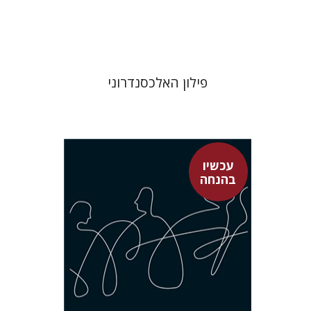
$31
$42
פילון האלכסנדרוני
עכשיו
בהנחה
אלי אילון