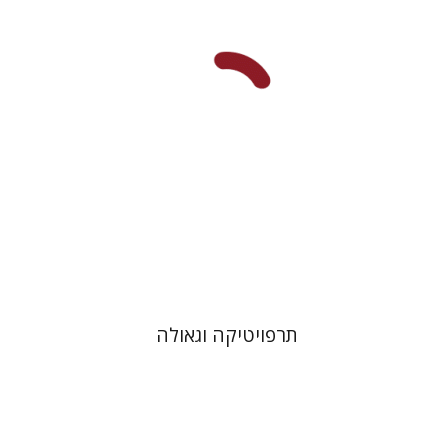
עכשיו בהנחה
$26
$35
תרפויטיקה וגאולה