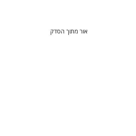
$32
$35
אור מתוך הסדק
אליעזר מלכיאל