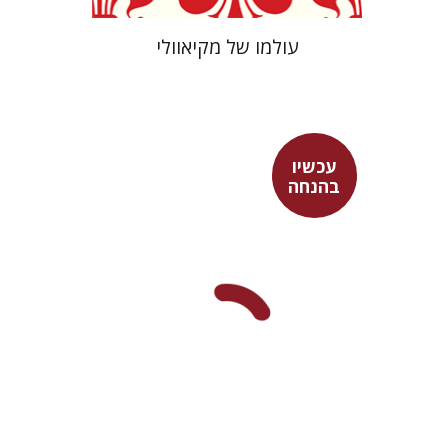
עולמו של מקיאוולי
עכשיו
בהנחה
מארן ר' ניהוף
רון אגמון
אסף רוט
עכשיו בהנחה