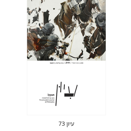
חגי כנען
הנחת אתר ספר מודפס
$28
$31
עיון 73