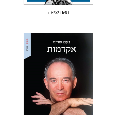
תאודיציאה
נעם שריף
מתן חרמוני
הנחת אתר ספר מודפס