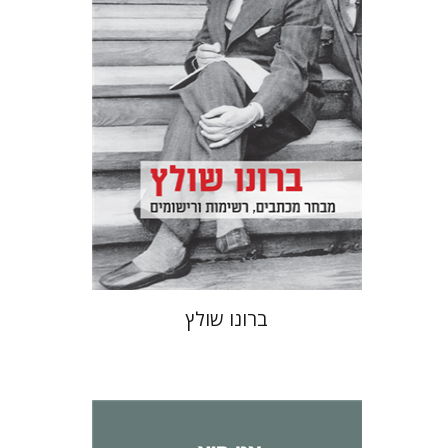
הנחת אתר ספר מודפס
$32
$35
ברונו שולץ