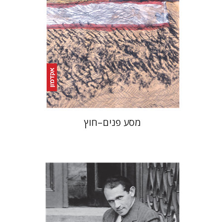
הנחת אתר ספר מודפס
$25
$28
מסע פנים–חוץ
ברונו שולץ
יעקב גולומב
מרים בורנשטיין