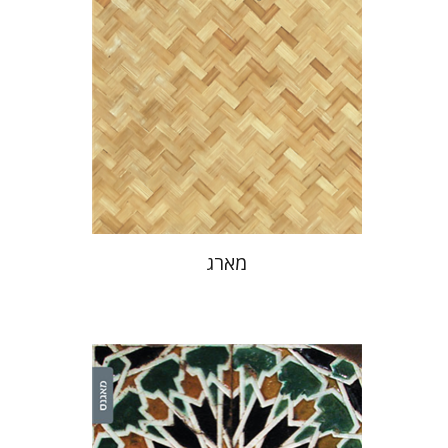
הנחת אתר ספר מודפס
$38
$42
מארג