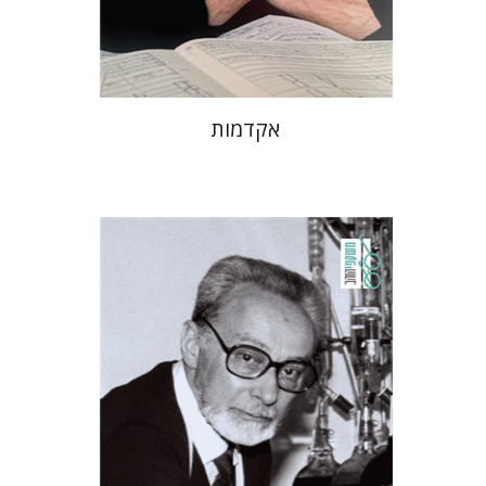
$32
$35
אקדמות
פרימו לוי
מנואלה קונסוני
יונתן פיין