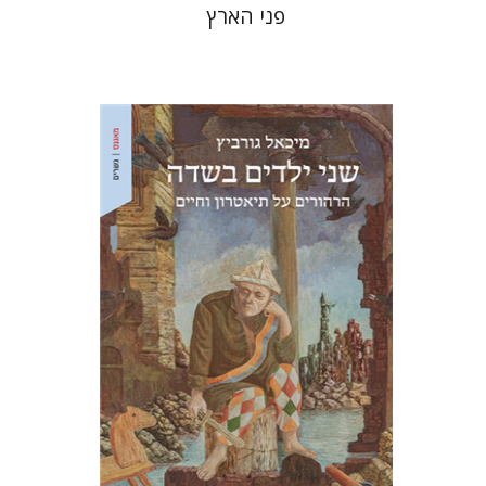
פני הארץ
מיכאל גורביץ
אריאל הירשפלד
הנחת אתר ספר מודפס
$28
$31