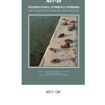
לילך שגיב
אריאל כנפו-נעם
גלית
נגה-בנאי
עמוס גולדברג
הנחת אתר ספר מודפס
$32
$35
אני-הוא