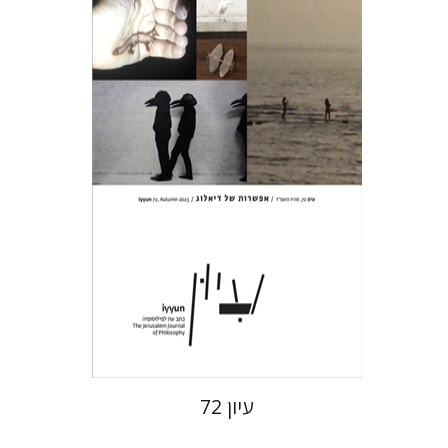
חגי כנען
הנחת אתר ספר מודפס
$28
$31
עיון 72