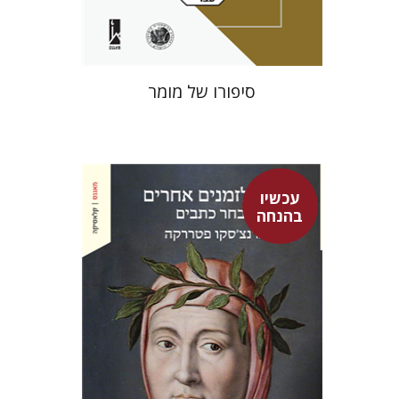
$41
$46
סיפורו של מומר
עכשיו
בהנחה
פרנצ'סקו פטררקה
גור זק
עמינדב דיקמן
נתן רון
גור זק
אברהם ארואטי