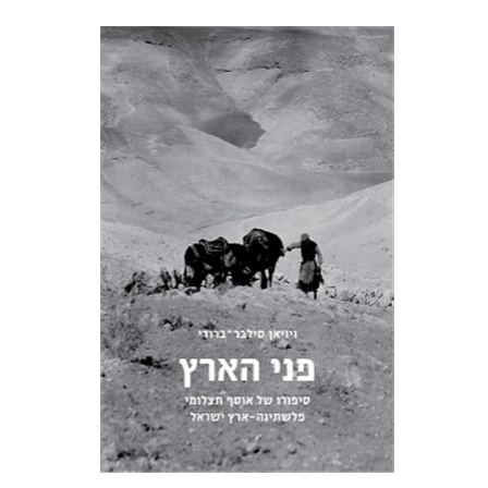
ויויאן סילבר-ברודי
הנחת אתר ספר מודפס
$103
$114