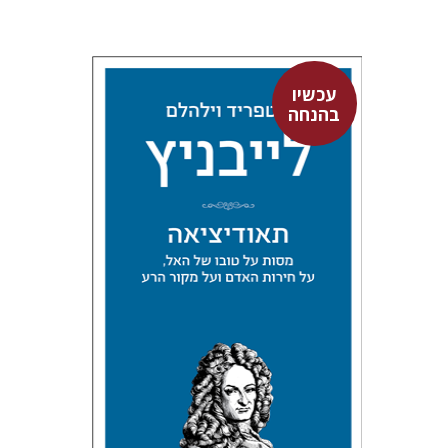
עכשיו
בהנחה
גוטפריד וילהלם לייבניץ
אלחנן יקירה
עכשיו בהנחה
$34
$46