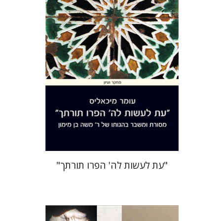
עומר מיכאליס
הנחת אתר ספר מודפס
$38
$42
"עת לעשות לה' הפרו תורתך"