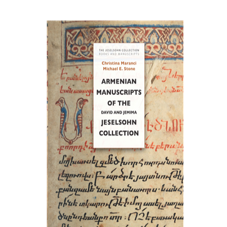
כריסטינה מרנצ'י
מייקל א. סטון
הנחת אתר ספר מודפס
$77
$86