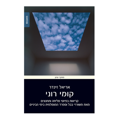
אריאל זינדר
הנחת אתר ספר מודפס
$32
$35