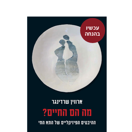
עכשיו
בהנחה
ארווין שרדינגר
אבשלום אליצור
גל מנלה
רונה אבירם
עכשיו בהנחה
$23
$31