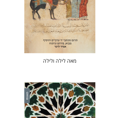
הנחת אתר ספר מודפס
$38
$42
מאה לילה ולילה
עומר מיכאליס