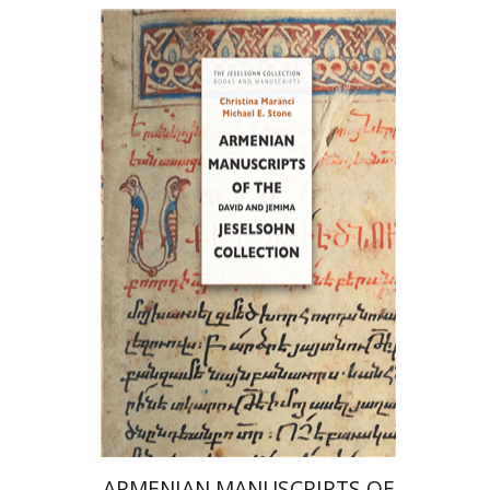
כריסטינה מרנצ'י
מייקל א. סטון
הנחת אתר ספר מודפס
$77
$86
ARMENIAN MANUSCRIPTS OF