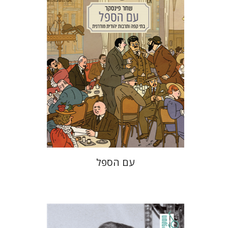
הנחת אתר ספר מודפס
$38
$42
עם הספל