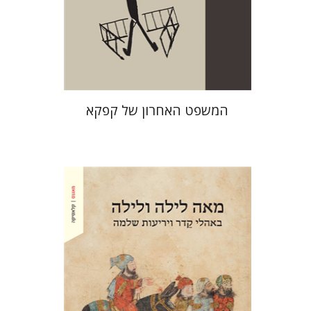
הנחת אתר ספר מודפס
$38
$42
המשפט האחרון של קפקא‎
אמיר לרנר
אמיר לרנר