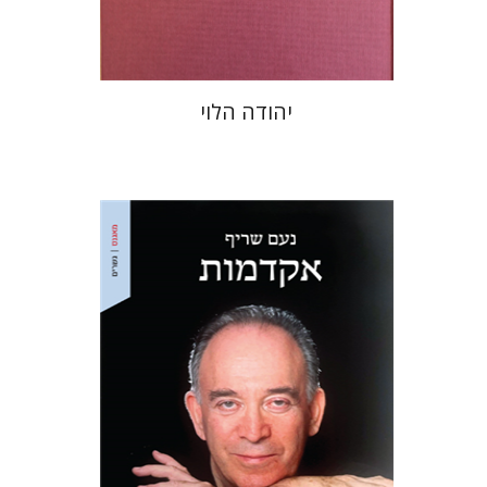
$48
$53
יהודה הלוי
נעם שריף
מתן חרמוני