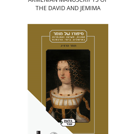
THE DAVID AND JEMIMA
JESELSOHN COLLECTION
תמר הרציג
מירי אליאב-פלדון
אמוץ גלעדי
הנחת אתר ספר מודפס
$41
$46