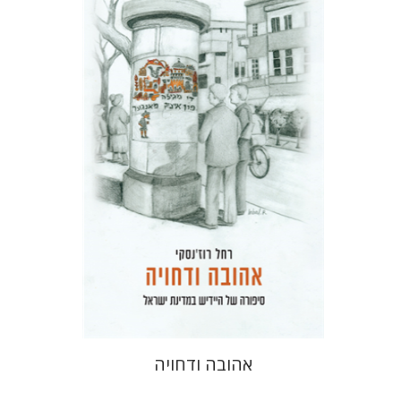
רחל רוז'נסקי
דוד בן-נחום
הנחת אתר ספר מודפס
$41
$46
אהובה ודחויה