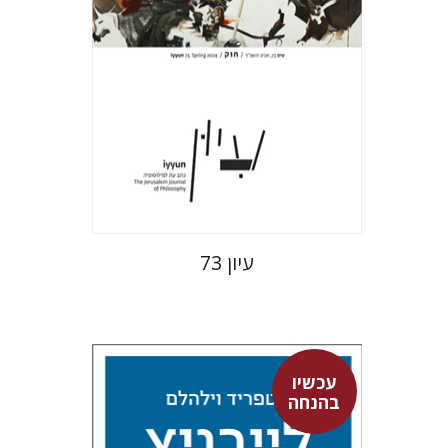
הנחת אתר ספר מודפס
$28
$31
עיון 73
עכשיו
בהנחה
גוטפריד וילהלם לייבניץ