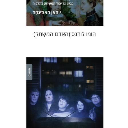
$36
$40
הומו לודנס (האדם המשַׂחק)
אורנה לביא-פלינט