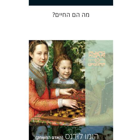
מה הם החיים?
יוהאן האוזינחה
יניב חג'בי
הנחת אתר ספר מודפס