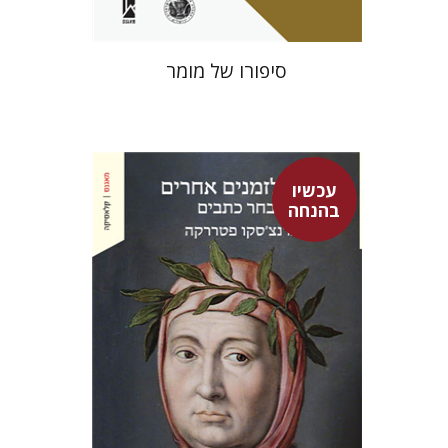
סיפורו של מומר
עכשיו
בהנחה
פרנצ'סקו פטררקה
גור זק
עמינדב דיקמן
נתן רון
גור זק
אברהם ארואטי