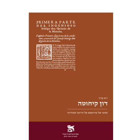
רות פיין
יעל שרם
הנחת אתר ספר מודפס
$28
$31