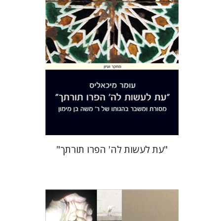
הנחת אתר ספר מודפס
$38
$42
"עת לעשות לה' הפרו תורתך"