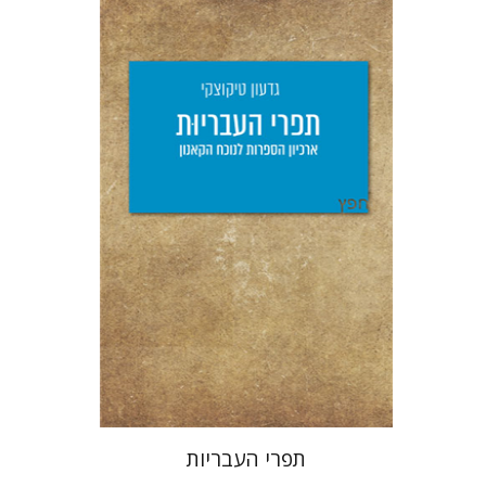
גדעון טיקוצקי
יפעת וייס
הנחת אתר ספר מודפס
$25
$28
תפרי העבריות