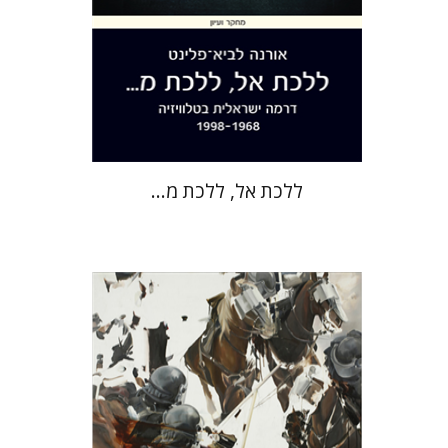
הנחת אתר ספר מודפס
$38
$42
ללכת אל, ללכת מ...
חגי כנען