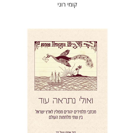
קומי רוני
יעל דר
דוד אסף
הנחת אתר ספר מודפס
$41
$46