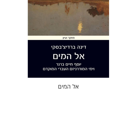
הנחת אתר ספר מודפס
$28
$31
אל המים