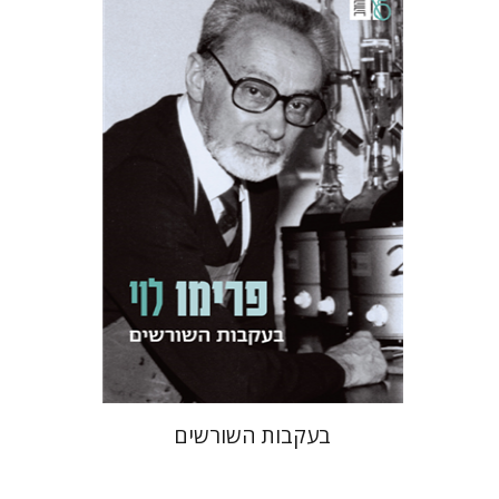
פרימו לוי
מנואלה קונסוני
יונתן פיין
הנחת אתר ספר מודפס
$38
$42
בעקבות השורשים