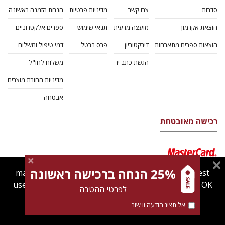
סדרות
צרו קשר
מדיניות פרטיות
הנחת הזמנה ראשונה
הוצאת אקדמון
מועצה מדעית
תנאי שימוש
ספרים אלקטרוניים
הוצאות ספרים מתארחות
דירקטוריון
פרס ברטל
דמי טיפול ומשלוח
הגשת כתב יד
משלוח לחו"ל
מדיניות החזרת מוצרים
אבטחה
רכישה מאובטחת
25% הנחה ברכישה ראשונה
magnespress.co.il uses cookies to give you the best
user experience. Using this website means you're OK
לפרטי ההטבה
with this.
אל תציג הודעה זו שוב
Find out more about our
cookies policy