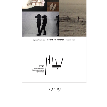
חגי כנען
הנחת אתר ספר מודפס
$28
$31
עיון 72