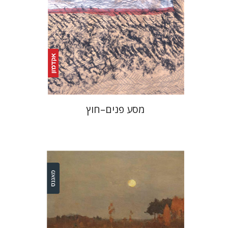
הנחת אתר ספר מודפס
$25
$28
מסע פנים–חוץ
דינה ברדיצ'בסקי