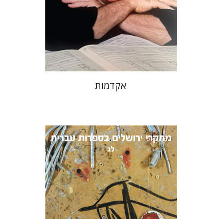
הנחת אתר ספר מודפס
$32
$35
אקדמות
תמר ס' הס