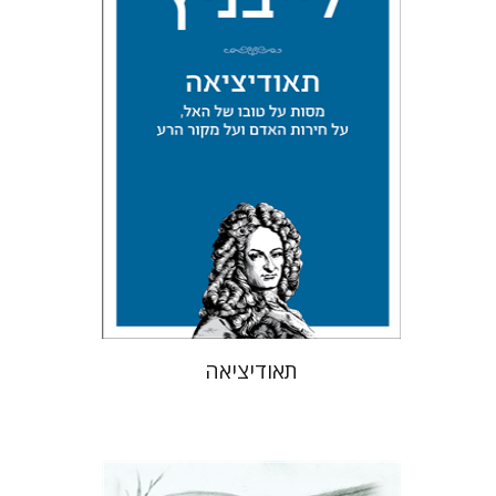
אלחנן יקירה
עכשיו בהנחה
$34
$46
תאודיציאה