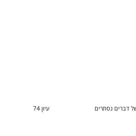
 אתר ספר מודפס
הנחת אתר ספר מודפס
$28
$32
$31
$35
 דברים נסתרים
עיון 74