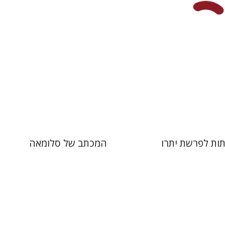
 אתר ספר מודפס
הנחת אתר ספר מודפס
$41
$41
$46
$46
ות לפרשת יתרו
המכתב של סלומאה
י
חגי כנען