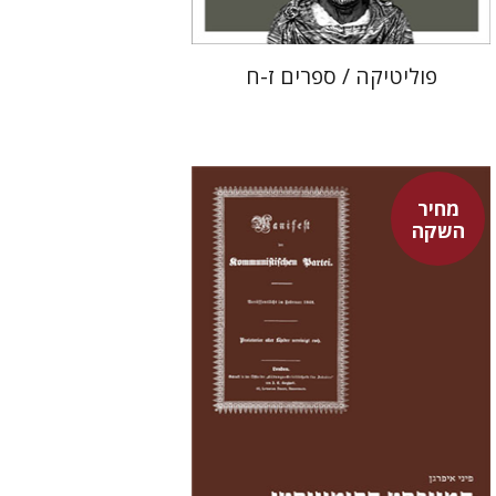
פוליטיקה / ספרים ז-ח
מחיר
השקה
פיני איפרגן