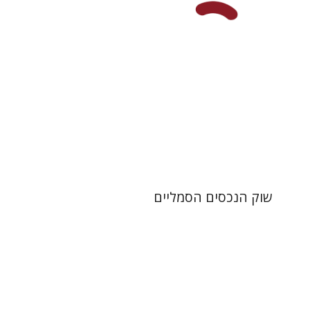
הנחת אתר ספר מודפס
$28
$31
שוק הנכסים הסמליים
חן אדלסבורג