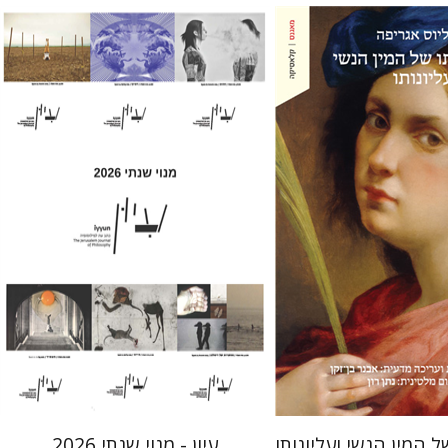
ורנליוס אגריפה
-זקן
חגי כנען
מחיר השקה
הנחת אתר ספר מודפס
$69
$22
$77
$31
ל המין הנשי ועליונותו
עיון - מנוי שנתי 2026