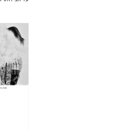
חגי כנע
הנחת