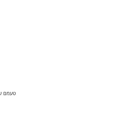
הנחת
טעמם של