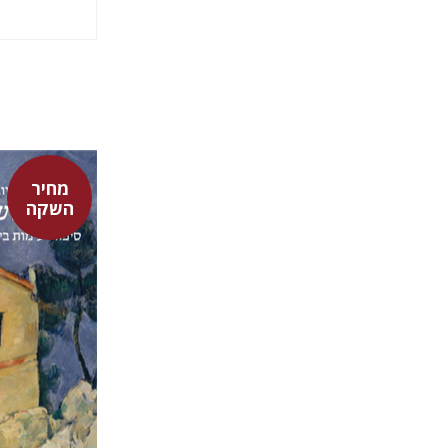
מחיר
השקה
יובל פרנק