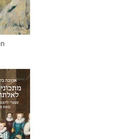
חו
אהובה בלק