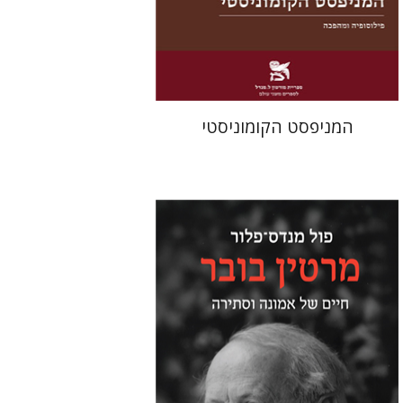
מחיר השקה
$22
$31
המניפסט הקומוניסטי
פול מנדס-פלור
מתן אורם