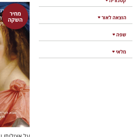
קטגוריה
מחיר
הוצאה לאור
השקה
היינריך ק
אבנר בן
שפה
נתן רון
מלאי
על אצילותו ש