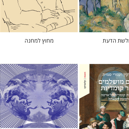
מחיר השקה
מחיר השקה
$29
$32
$42
$46
לשת הדעת
מחוץ למחנה
חגי כנען
ין
עמרי סמית