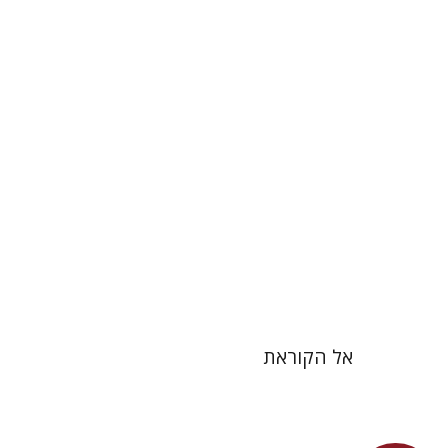
הנחת אתר ספר מודפס
$38
$42
אל הקוראת