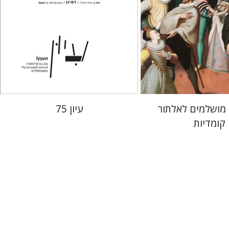
 אתר ספר מודפס
הנחת אתר ספר מודפס
$28
$38
$31
$42
 מושלמים לאלתור
עיון 75
קומדיות
רם בן-שלום
ק כהנא