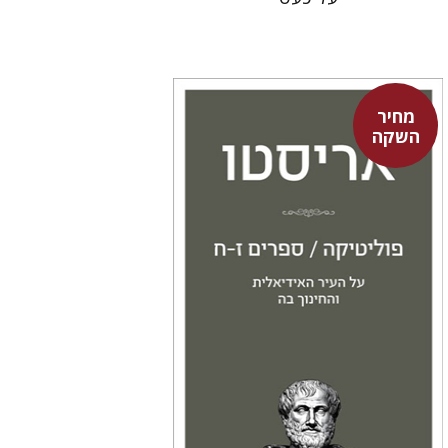
מחיר
השקה
אריסטו
עמית ברץ
מחיר השקה
$22
$31