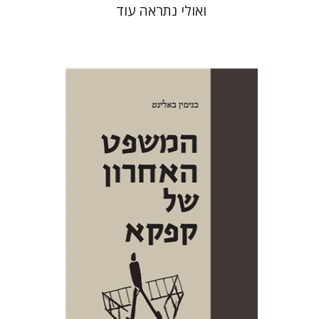
ואולי נתראה עוד
בנימין באלינט
יפתח בריל
הנחת אתר ספר מודפס
$38
$42