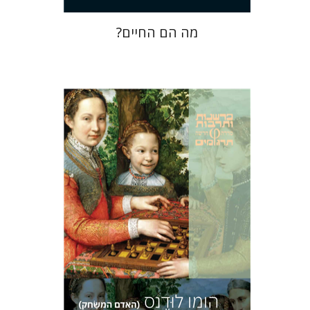
מה הם החיים?
יוהאן האוזינחה
יניב חג'בי
הנחת אתר ספר מודפס