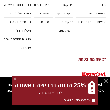
סדרות
צרו קשר
מדיניות פרטיות
הנחת הזמנה ראשונה
הוצאת אקדמון
מועצה מדעית
תנאי שימוש
ספרים אלקטרוניים
הוצאות ספרים מתארחות
דירקטוריון
פרס ברטל
דמי טיפול ומשלוח
הגשת כתב יד
משלוח לחו"ל
מדיניות החזרת מוצרים
אבטחה
רכישה מאובטחת
25% הנחה ברכישה ראשונה
magnespress.co.il uses cookies to give you the best
user experience. Using this website means you're OK
לפרטי ההטבה
with this.
אל תציג הודעה זו שוב
Find out more about our
cookies policy