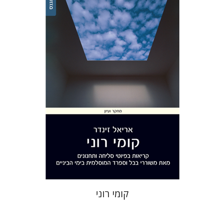
אריאל זינדר
הנחת אתר ספר מודפס
$32
$35
קומי רוני