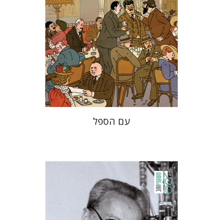
הנחת אתר ספר מודפס
$38
$42
עם הספל
פרימו לוי
מנואלה קונסוני
יונתן פיין