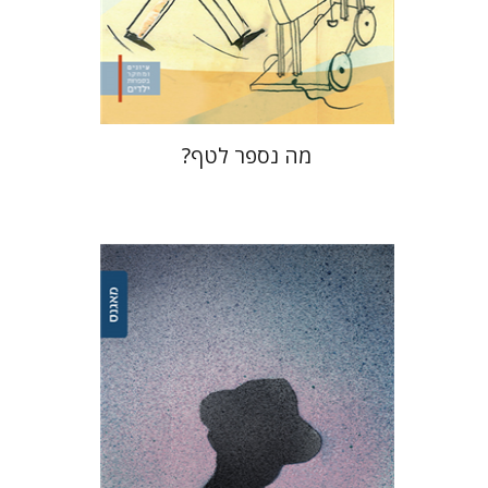
הנחת אתר ספר מודפס
$32
$35
מה נספר לטף?
קארין נויבורגר-טויטו