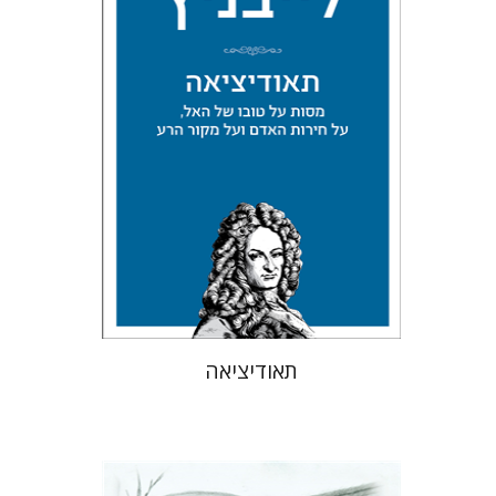
אלחנן יקירה
עכשיו בהנחה
$34
$46
תאודיציאה