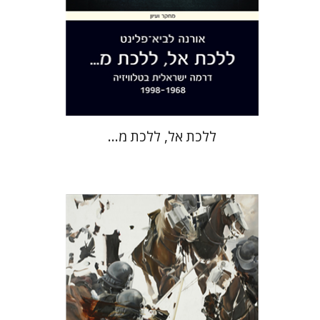
הנחת אתר ספר מודפס
$38
$42
ללכת אל, ללכת מ...
חגי כנען