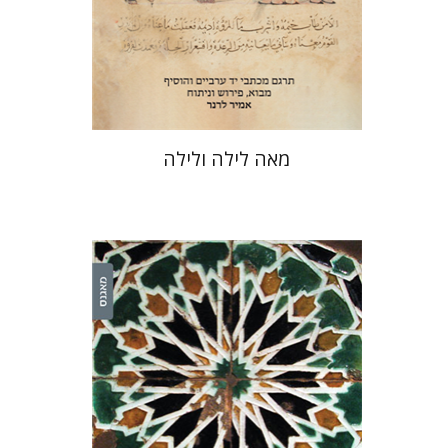
הנחת אתר ספר מודפס
$38
$42
מאה לילה ולילה
עומר מיכאליס