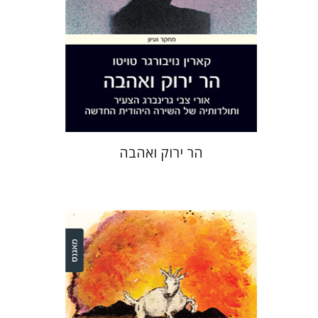
הנחת אתר ספר מודפס
$32
$35
הר ירוק ואהבה
דינה שטיין