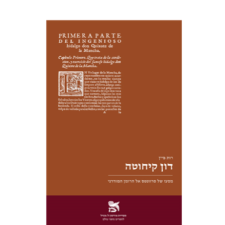
רות פיין
יעל שרם
הנחת אתר ספר מודפס
$28
$31