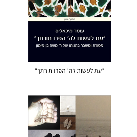
הנחת אתר ספר מודפס
$38
$42
"עת לעשות לה' הפרו תורתך"
חגי כנען