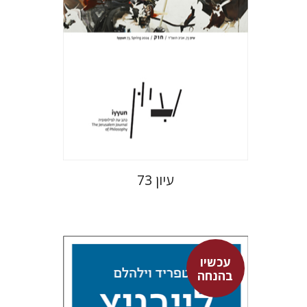
הנחת אתר ספר מודפס
$28
$31
עיון 73
עכשיו
בהנחה
גוטפריד וילהלם לייבניץ