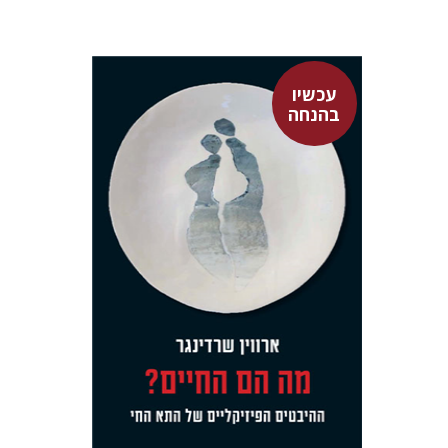
עכשיו
בהנחה
ארווין שרדינגר
אבשלום אליצור
גל מנלה
רונה אבירם
עכשיו בהנחה
$23
$31