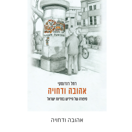
רחל רוז'נסקי
דוד בן-נחום
הנחת אתר ספר מודפס
$41
$46
אהובה ודחויה