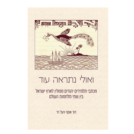
יעל דר
דוד אסף
הנחת אתר ספר מודפס
$41
$46