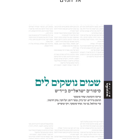
שחר פינסקר
הנחת אתר ספר מודפס
$32
$35