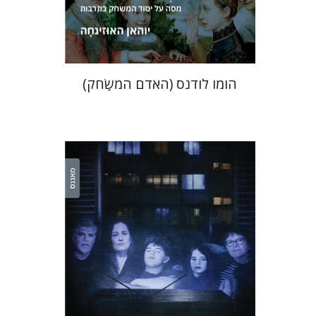
$36
$40
הומו לודנס (האדם המשַׂחק)
אורנה לביא-פלינט