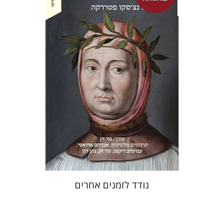
פרנצ'סקו פטררקה
גור זק
עמינדב דיקמן
נתן רון
גור זק
אברהם ארואטי
עכשיו בהנחה
$31
$42
נודד לזמנים אחרים