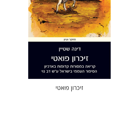
הנחת אתר ספר מודפס
$36
$40
זיכרון פואטי