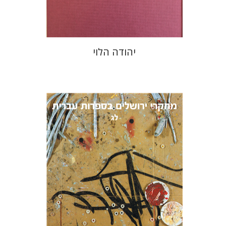
$48
$53
יהודה הלוי
תמר ס' הס