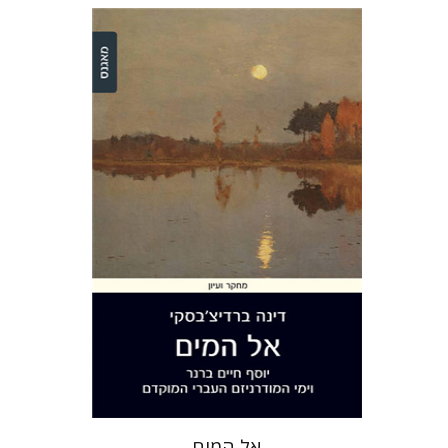
דינה ברדיצ'בסקי
הנחת אתר ספר מודפס
$28
$31
אל המים