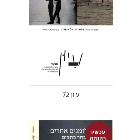
הנחת אתר ספר מודפס
$28
$31
עיון 72
עכשיו
בהנחה