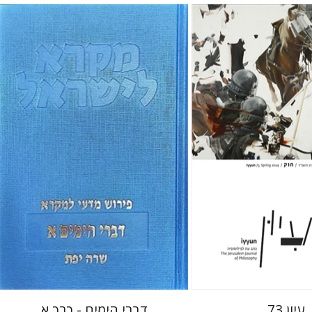
ן
שרה יפת
 אתר ספר מודפס
הנחת אתר ספר מודפס
$48
$28
$53
$31
עיון 73
דברי הימים - כרך א