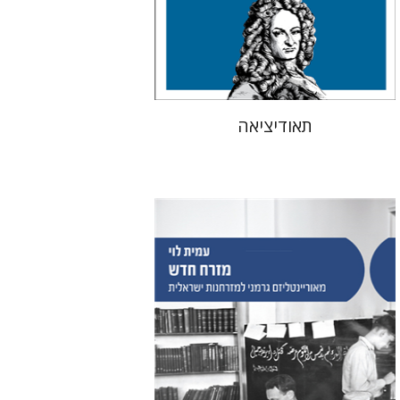
עכשיו בהנחה
$34
$46
תאודיציאה
עמית לוי