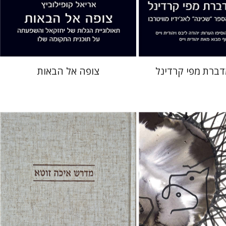
 אתר ספר מודפס
הנחת אתר ספר מודפס
$41
$41
$46
$46
דברת מפי קרדינל
צופה אל הבאות
ענת רייזל נקר
ם רוזנק