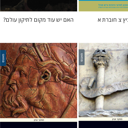
ץ צ חוברת א
האם יש עוד מקום לתיקון עולם?
בס
יהודה ליבס
יהודית
אריאל קופילוביץ