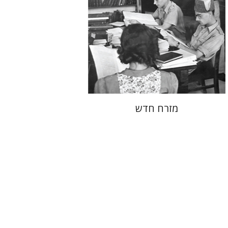
הנחת אתר ספר מודפס
$38
$42
מזרח חדש
נעם שריף
מתן חרמוני