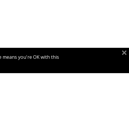
אילן אלדר
אהרן מ
e means you're OK with this.
הנחת
ע