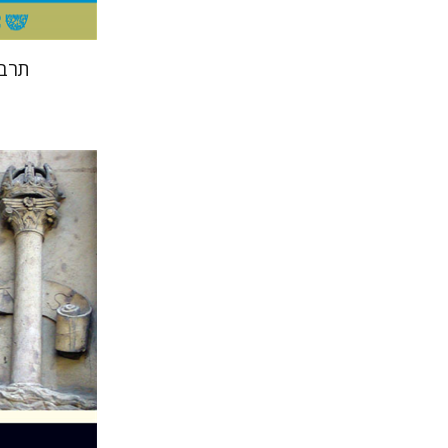
תרבי
יהודה לי
וייס
יהודית וייס