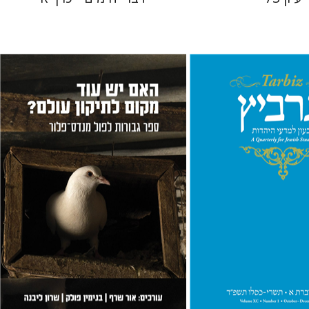
סיגל
יהונתן גארב
שרון ליבנה
בנימין פולק
אור שרף
 אתר ספר מודפס
הנחת אתר ספר מודפס
$36
$28
$40
$31