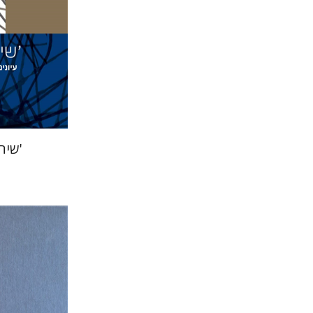
הנחת
'שיח
מיכאל 