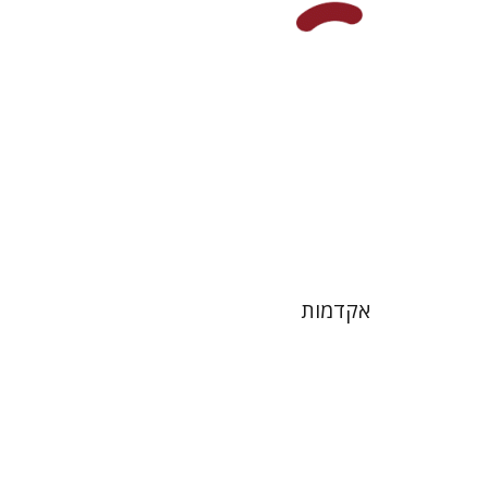
הנחת אתר ספר מודפס
$32
$35
אקדמות