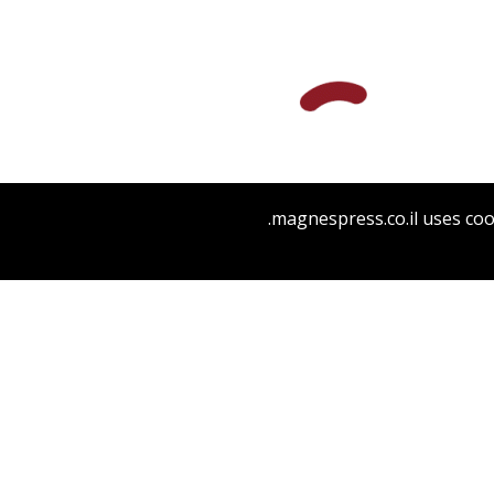
שלום צבר
הגר סלמון
גלית
חזן-רוקם
magnespress.co.il uses coo
הנחת אתר ספר מודפס
$32
$35
מחקרי ירושלים בפולקלור יהודי