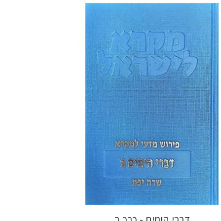
שרה יפת
הנחת אתר ספר מודפס
$48
$53
דברי הימים - כרך ב