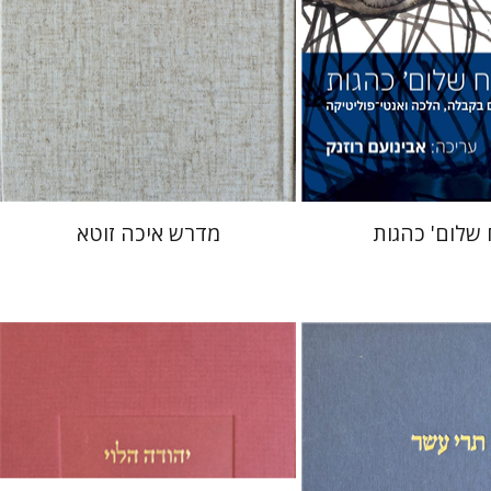
 אתר ספר מודפס
הנחת אתר ספר מודפס
$41
$41
$46
$46
 שלום' כהגות
מדרש איכה זוטא
יוסף יהלום
סיגל
שמריהו טלמון