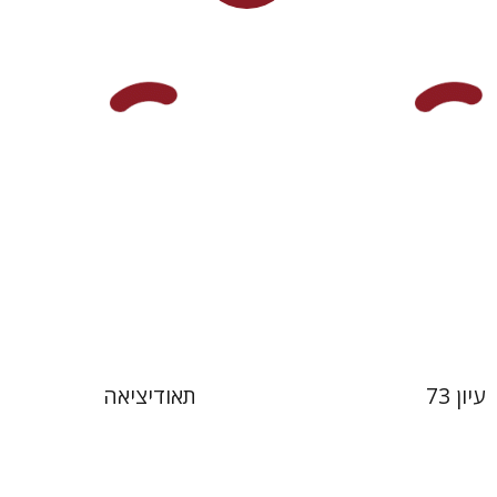
ן
גוטפריד וילהלם לייבניץ
אלחנן יקירה
 אתר ספר מודפס
עכשיו בהנחה
$34
$28
$46
$31
עיון 73
תאודיציאה