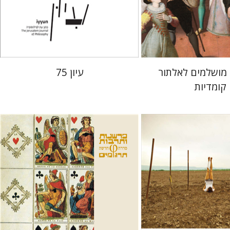
 אתר ספר מודפס
הנחת אתר ספר מודפס
$28
$38
$31
$42
 מושלמים לאלתור
עיון 75
קומדיות
ארנסט קסירר
חילי (יחיאל) אטיה
ן