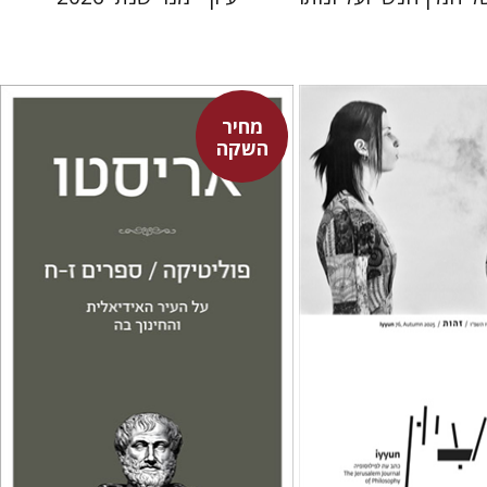
מחיר
השקה
אריסטו
עמית ברץ
ן
 אתר ספר מודפס
מחיר השקה
$22
$32
$31
$35