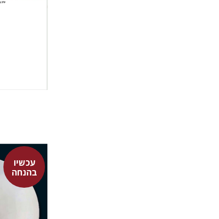
הנחת
עכשיו
בהנחה
ארווין שרד
אבשלום
גל מנלה