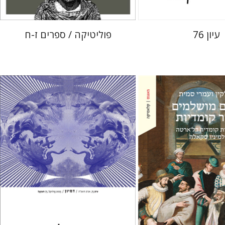
עיון 76
פוליטיקה / ספרים ז-ח
חגי כנען
ין
עמרי סמית