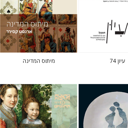
 אתר ספר מודפס
הנחת אתר ספר מודפס
$38
$28
$42
$31
עיון 74
מיתוס המדינה
ינגר
יוהאן האוזינחה
 אליצור
יניב חג'בי
רונה אבירם