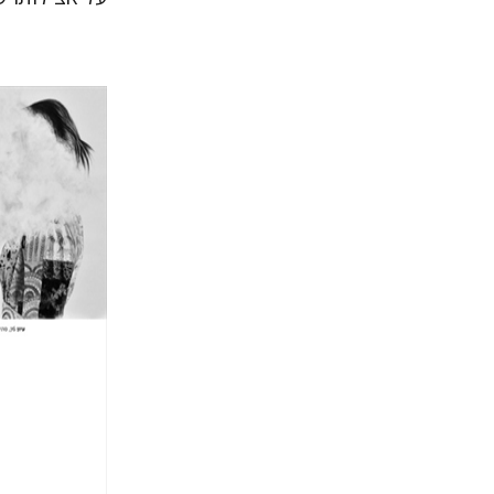
חגי כנע
הנחת