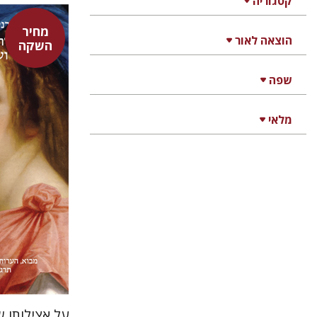
קטגוריה
מחיר
הוצאה לאור
השקה
היינריך ק
אבנר בן
שפה
נתן רון
מלאי
על אצילותו ש