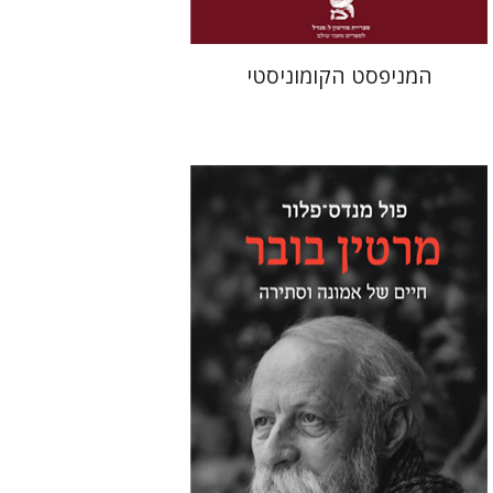
המניפסט הקומוניסטי
פול מנדס-פלור
מתן אורם