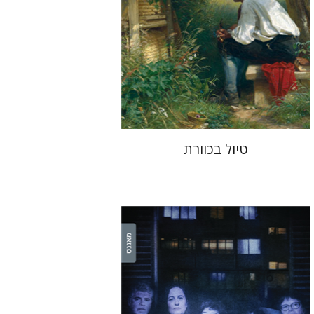
עכשיו בהנחה
$34
$46
טיול בכוורת
אורנה לביא-פלינט