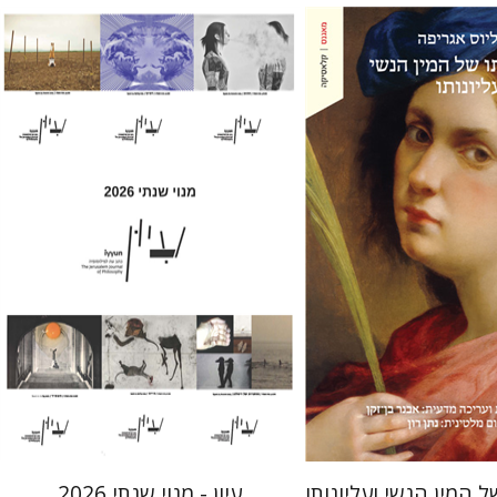
ורנליוס אגריפה
-זקן
חגי כנען
מחיר השקה
הנחת אתר ספר מודפס
$69
$22
$77
$31
ל המין הנשי ועליונותו
עיון - מנוי שנתי 2026