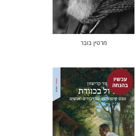
הנחת אתר ספר מודפס
$32
$35
מרטין בובר
עכשיו
בהנחה
מור קדישזון