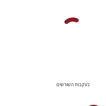
מנואלה קונסוני
יונתן פיין
הנחת אתר ספר מודפס
$38
$42
בעקבות השורשים