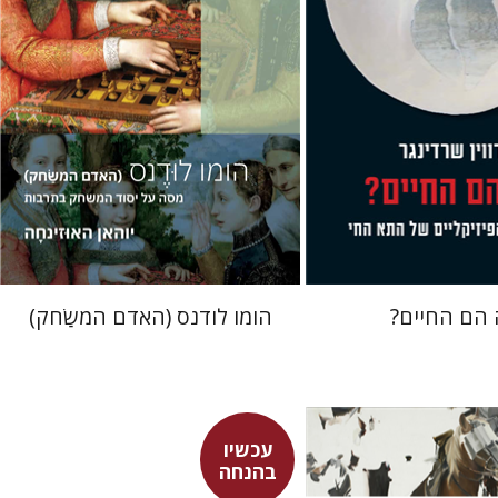
עכשיו בהנחה
הנחת אתר ספר מודפס
$36
$23
$40
$31
הם החיים?
הומו לודנס (האדם המשַׂחק)
עכשיו
בהנחה