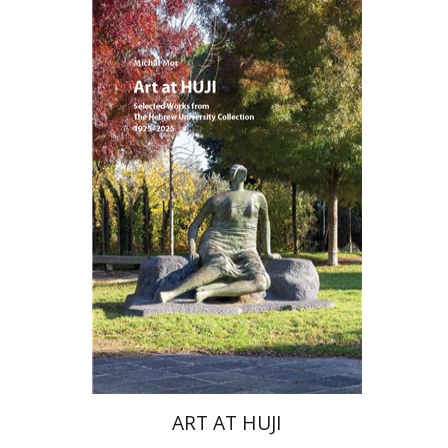
מיכל מור
הנחת אתר ספר מודפס
$76
$85
ART AT HUJI