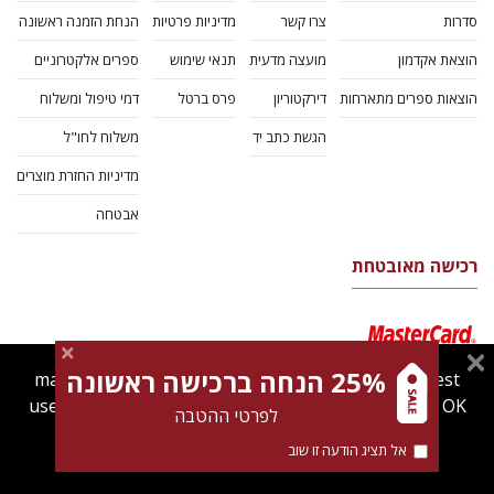
סדרות
צרו קשר
מדיניות פרטיות
הנחת הזמנה ראשונה
הוצאת אקדמון
מועצה מדעית
תנאי שימוש
ספרים אלקטרוניים
הוצאות ספרים מתארחות
דירקטוריון
פרס ברטל
דמי טיפול ומשלוח
הגשת כתב יד
משלוח לחו"ל
מדיניות החזרת מוצרים
אבטחה
רכישה מאובטחת
25% הנחה ברכישה ראשונה
magnespress.co.il uses cookies to give you the best
user experience. Using this website means you're OK
לפרטי ההטבה
with this.
אל תציג הודעה זו שוב
Find out more about our
cookies policy