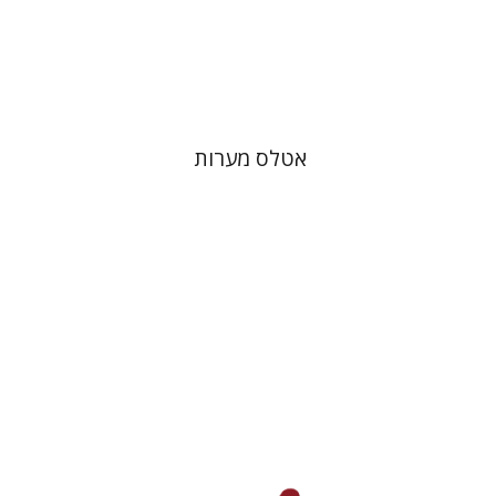
הנחת אתר ספר מודפס
$50
$56
אטלס מערות
מרים סמט