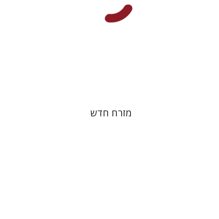
הנחת אתר ספר מודפס
$38
$42
מזרח חדש
רות פיין
יעל שרם