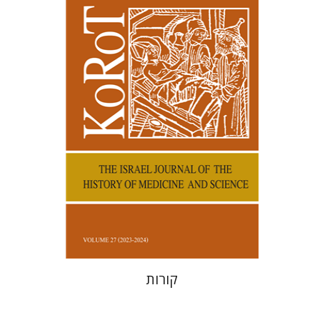
קנת קולינס
הנחת אתר ספר מודפס
$38
$42
קורות