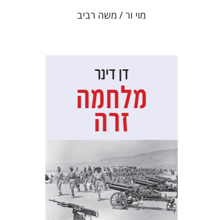
מוי ור / משה רביב
דן דינר
שאול מרמרי
הנחת אתר ספר מודפס