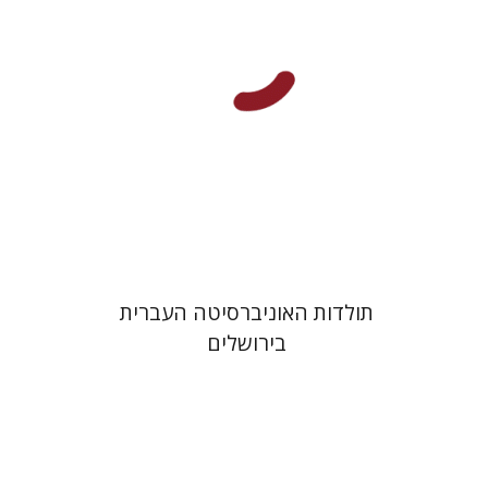
הנחת אתר ספר מודפס
$54
$60
תולדות האוניברסיטה העברית
בירושלים