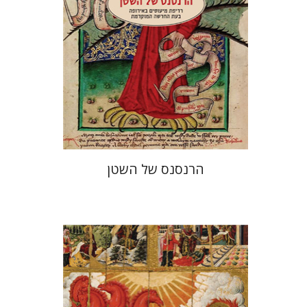
הנחת אתר ספר מודפס
$32
$35
הרנסנס של השטן
יהודה ריינהרץ
יעקב שביט