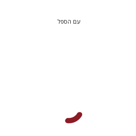
עם הספל
עמוס פרומקין
ינון שבטיאל