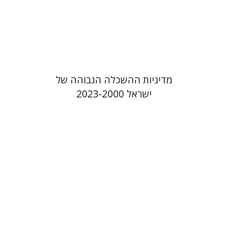
הנחת אתר ספר מודפס
$41
$46
מדיניות ההשכלה הגבוהה של
ישראל 2023-2000
עמית לוי