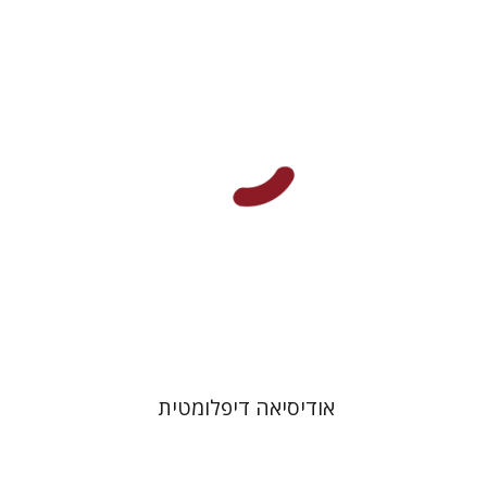
ליאור הרמן
גדי היימן
הנחת אתר ספר מודפס
$38
$42
אודיסיאה דיפלומטית