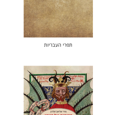
הנחת אתר ספר מודפס
$25
$28
תפרי העבריות
מירי אליאב-פלדון