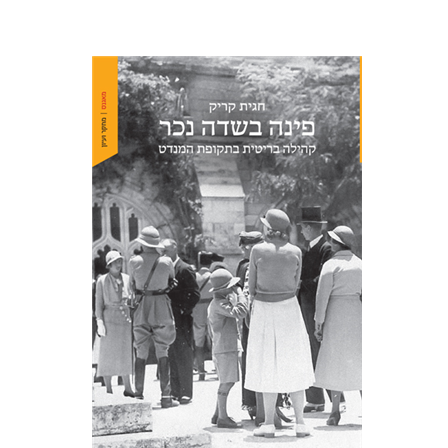
חגית קריק
הנחת אתר ספר מודפס
$41
$46