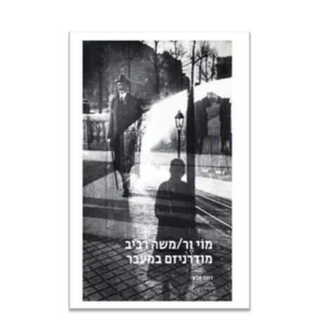
רונה סלע
הנחת אתר ספר מודפס
$80
$89