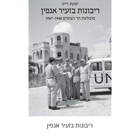
יפעת וייס
הנחת אתר ספר מודפס
$38
$42
ריבונות בזעיר אנפין