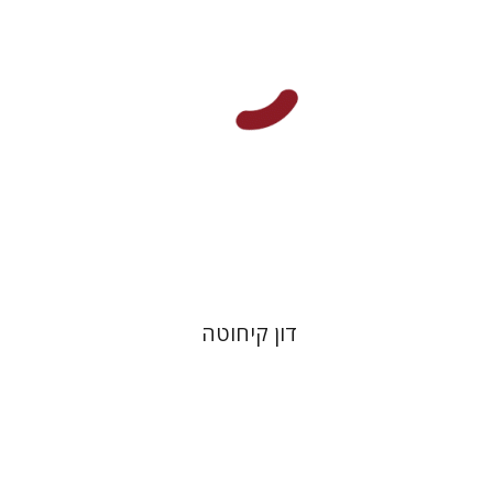
הנחת אתר ספר מודפס
$28
$31
דון קיחוטה