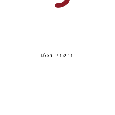
הנחת אתר ספר מודפס
$38
$42
החדש היה אצלנו
יפעת וייס
עוזי רבהון