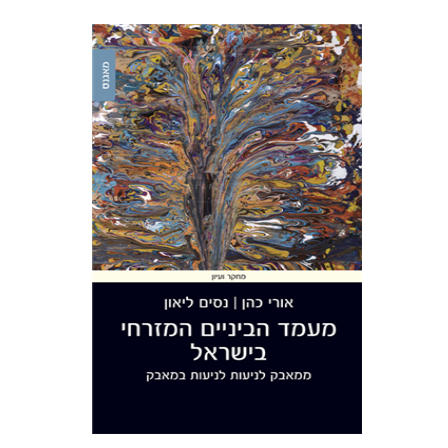
אורי כהן
נסים ליאון
הנחת אתר ספר מודפס
$38
$42