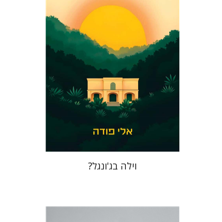
הנחת אתר ספר מודפס
$41
$46
וילה בג'ונגל?