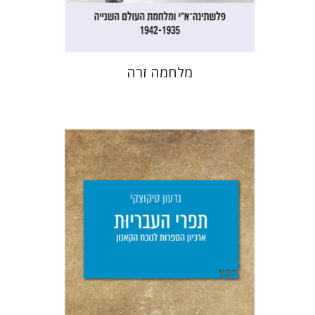
$32
$35
מלחמה זרה
גדעון טיקוצקי
יפעת וייס