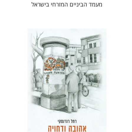
מעמד הביניים המזרחי בישראל
רחל רוז'נסקי
דוד בן-נחום
הנחת אתר ספר מודפס
$41
$46