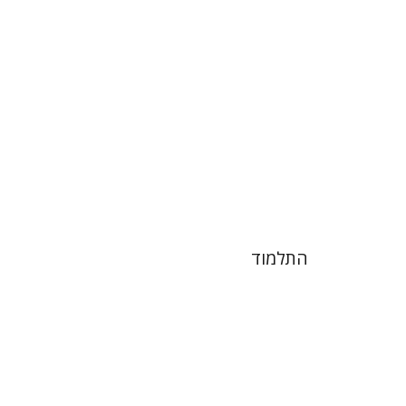
הנחת אתר ספר מודפס
$38
$42
התלמוד