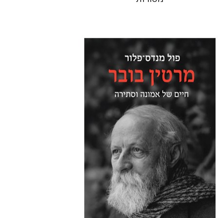
פול מנדס-פלור
מתן אורם
הנחת אתר ספר מודפס
$32
$35