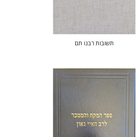
הנחת אתר ספר מודפס
$45
$50
תשובות רבנו תם
יהודה צבי שטמפפר
משה גרוס