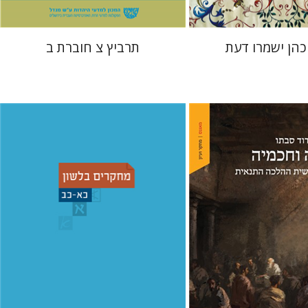
כהן ישמרו דעת
תרביץ צ חוברת ב
שמואל פסברג
עברי י' בוניס