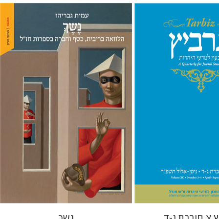
 גארב
מיכאל סיגל
עמית גבריהו
 אתר ספר מודפס
הנחת אתר ספר מודפס
$38
$57
$42
$63
 צ חוברת ג-ד
נשך