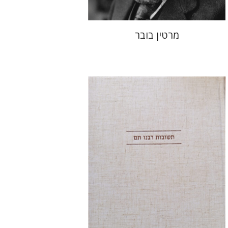
מרטין בובר
אברהם (רמי) ריינר
יוסף מרדכי
דובאוויק