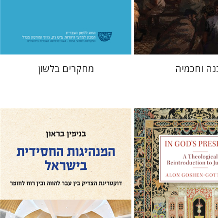
 אתר ספר מודפס
הנחת אתר ספר מודפס
$48
$41
$53
$46
נה וחכמיה
מחקרים בלשון
גוטשטיין
בנימין בראון