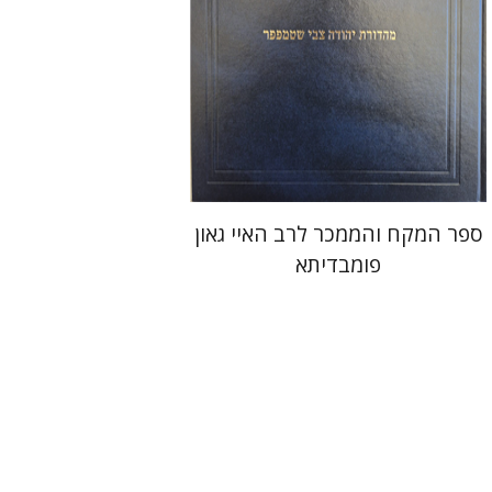
הנחת אתר ספר מודפס
$45
$50
ספר המקח והממכר לרב האיי גאון
פומבדיתא
יעקב צ' מאיר
ישי רוזן-צבי