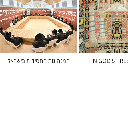
 אתר ספר מודפס
הנחת אתר ספר מודפס
$41
$55
$46
$61
IN GOD'S PRE
המנהיגות החסידית בישראל
דנה קפלן
נתן וסרמן
זאב וייס
יאיר פורסטנברג
Yisc