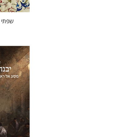
שפתי 
דוד סבתו