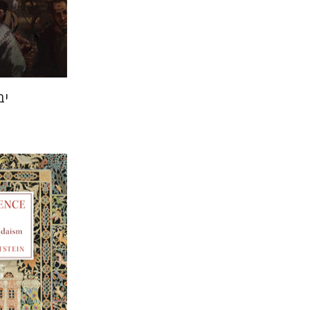
הנחת
יב
אלון גושן-