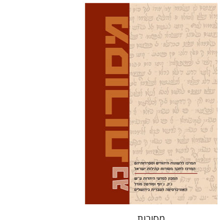
דוד מ' בוניס
עפרה תירוש-בקר
הנחת אתר ספר מודפס
$32
$35
מסורות