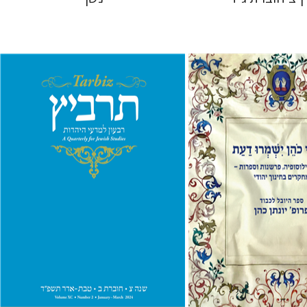
יהונתן גארב
מיכאל סיגל
לצר
אבינועם רוזנק
 אתר ספר מודפס
הנחת אתר ספר מודפס
$26
$41
$29
$46