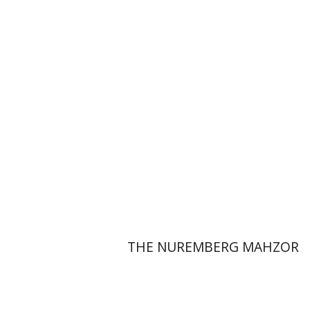
אליזבט הולנדר
הנחת אתר ספר מודפס
$145
$161
THE NUREMBERG MAHZOR