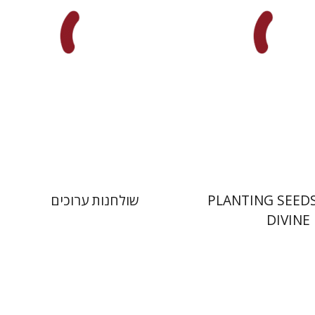
 אתר ספר מודפס
הנחת אתר ספר מודפס
$41
$22
$46
$25
PLANTING SEED
שולחנות ערוכים
DIVINE
ק כהנא
לייב מוסקוביץ