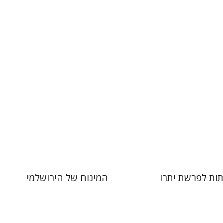
 אתר ספר מודפס
הנחת אתר ספר מודפס
$44
$41
$49
$46
ות לפרשת יתרו
המינוח של הירושלמי