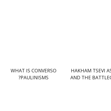
 אתר ספר מודפס
הנחת אתר ספר מודפס
$32
$45
$35
$50
WHAT IS CONVERSO
HAKHAM TSEVI A
PAULINISMS?
AND THE BATTL
OF THE EARLY
RABBINA
צקי