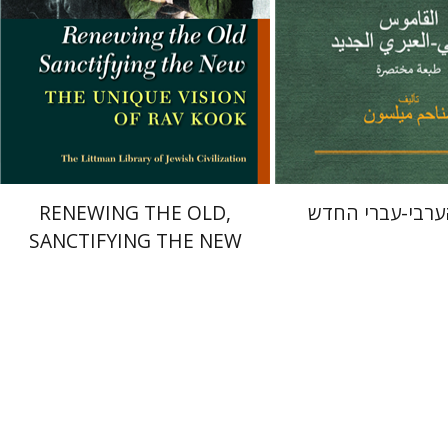
 אתר ספר מודפס
הנחת אתר ספר מודפס
$34
$41
$38
$46
הערבי-עברי החדש
RENEWING THE OLD,
SANCTIFYING THE NEW
רם בן-שלום