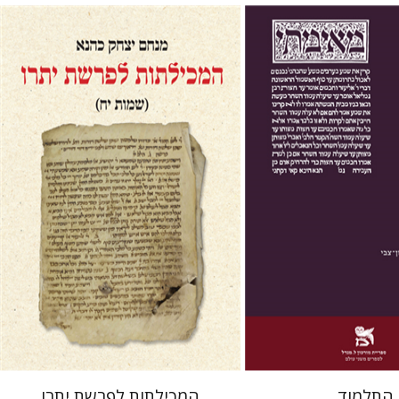
איר
ישי רוזן-צבי
מנחם יצחק כהנא
 אתר ספר מודפס
הנחת אתר ספר מודפס
$41
$38
$46
$42
התלמוד
המכילתות לפרשת יתרו