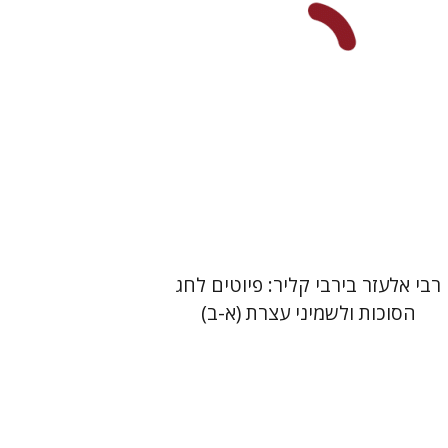
הנחת אתר ספר מודפס
$112
$125
רבי אלעזר בירבי קליר: פיוטים לחג
הסוכות ולשמיני עצרת (א-ב)