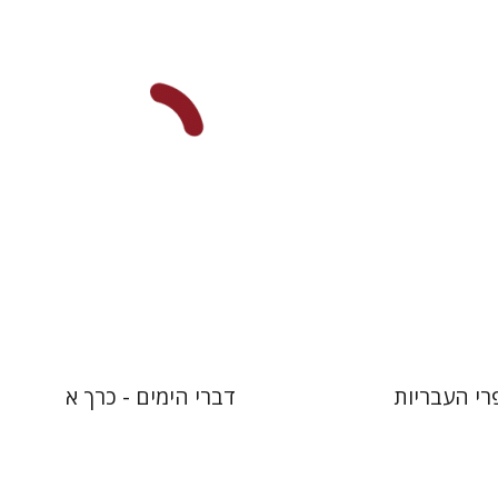
יס
שרה יפת
 אתר ספר מודפס
הנחת אתר ספר מודפס
$48
$25
$53
$28
רי העבריות
דברי הימים - כרך א