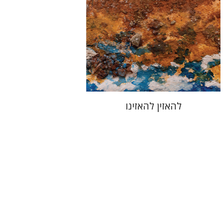
הנחת אתר ספר מודפס
$48
$53
להאזין להאזינו
שולמית אליצור