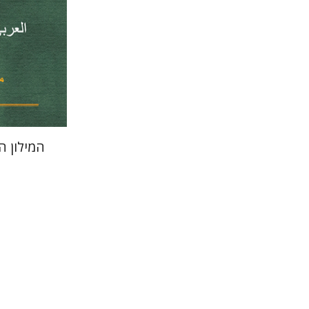
הנחת
המילון 
יוסי לוין