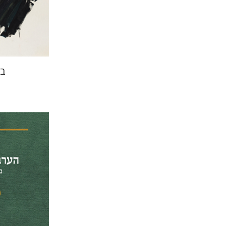
הנחת
בש
מנחם מילס