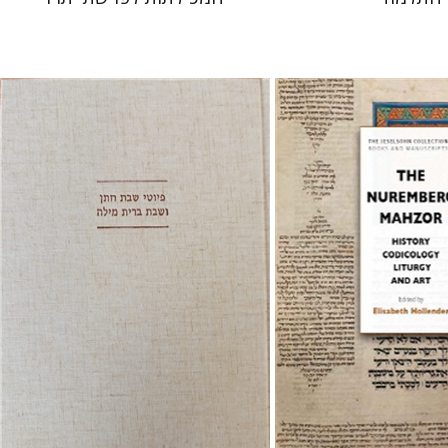
יונה פרנקל
גבריאל וסרמן
 הולנדר
 אתר ספר מודפס
הנחת אתר ספר מודפס
$64
$145
$71
$161