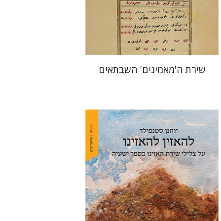
הנחת אתר ספר מודפס
$41
$46
שירת ה'מאמינים' השבתאים
יוחנן סטנפילד