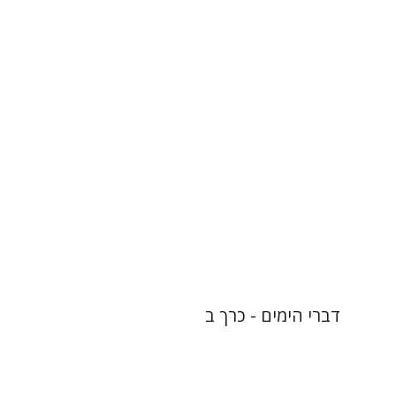
שרה יפת
הנחת אתר ספר מודפס
$48
$53
דברי הימים - כרך ב