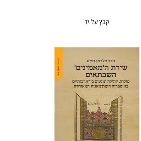
קבץ על יד
הדר פלדמן סמט