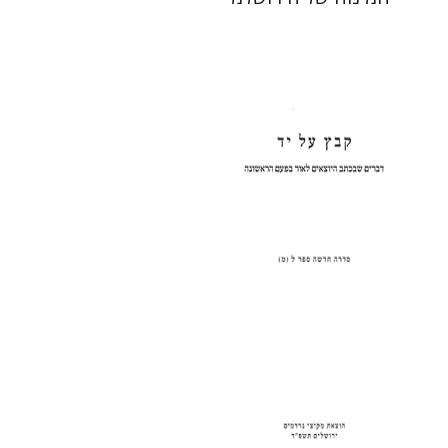
שולמית אליצור
הנחת אתר ספר מודפס
$31
$34