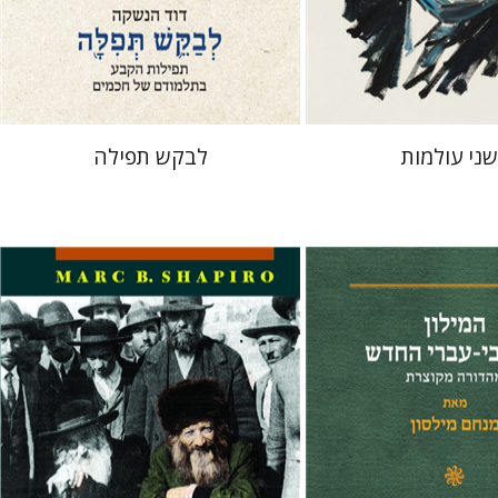
 אתר ספר מודפס
הנחת אתר ספר מודפס
$76
$32
$85
$35
ני עולמות
לבקש תפילה
ון
מארק שפירו