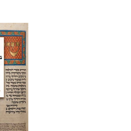
אליזבט
הנחת