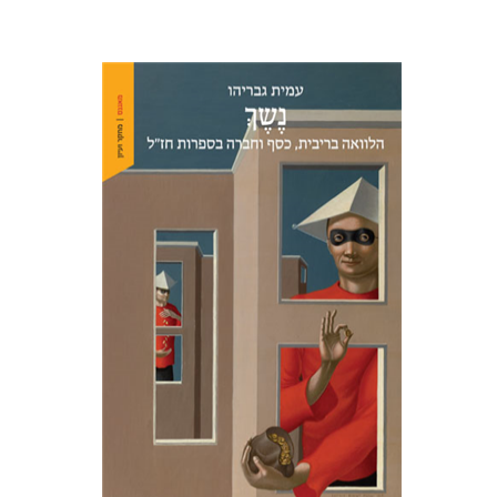
עמית גבריהו
הנחת אתר ספר מודפס
$38
$42