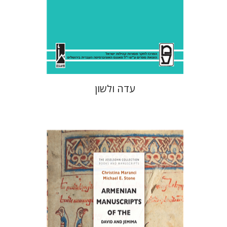
הנחת אתר ספר מודפס
$41
$46
עדה ולשון
כריסטינה מרנצ'י
מייקל א. סטון