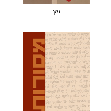
נשך
דוד מ' בוניס
עפרה תירוש-בקר
הנחת אתר ספר מודפס