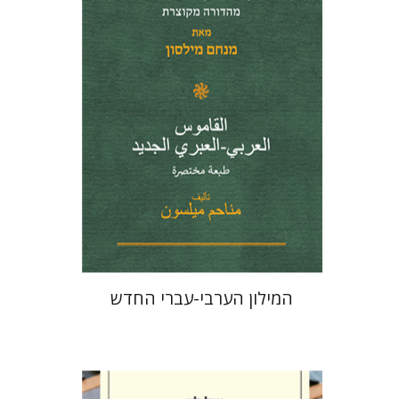
הנחת אתר ספר מודפס
$41
$46
המילון הערבי-עברי החדש