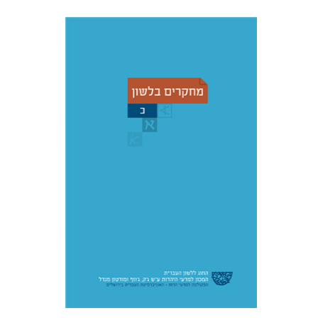
כריסטיאן שטאדל
יוחנן ברויאר
שמואל פסברג
הנחת אתר ספר מודפס
$32
$35