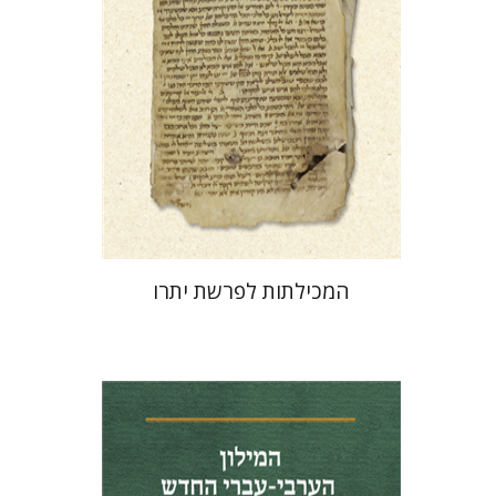
הנחת אתר ספר מודפס
$41
$46
המכילתות לפרשת יתרו
מנחם מילסון