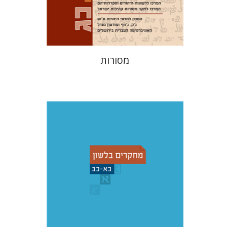
$32
$35
מסורות
שמואל פסברג
עברי י' בוניס