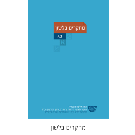
עדינה מושבי
יעל רשף
רות א'
ברמן
דורית רביד
הנחת אתר ספר מודפס
$38
$42
מחקרים בלשון