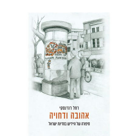
רחל רוז'נסקי
דוד בן-נחום
הנחת אתר ספר מודפס
$41
$46