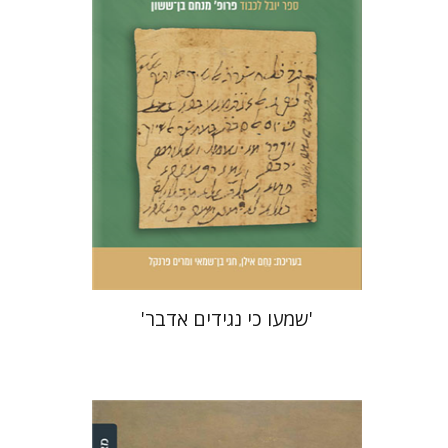
הנחת אתר ספר מודפס
$51
$57
'שמעו כי נגידים אדבר'