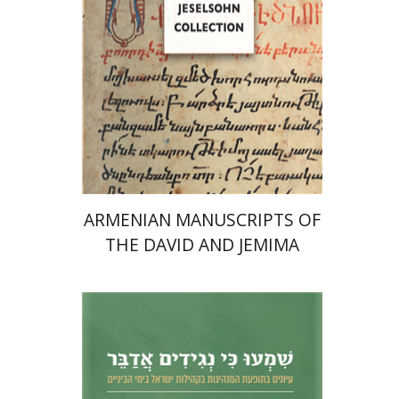
הנחת אתר ספר מודפס
$77
$86
ARMENIAN MANUSCRIPTS OF
THE DAVID AND JEMIMA
JESELSOHN COLLECTION
נחם אילן
חגי בן-שמאי
מרים
פרנקל