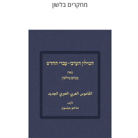
מחקרים בלשון
מנחם מילסון
הנחת אתר ספר מודפס
$76
$85