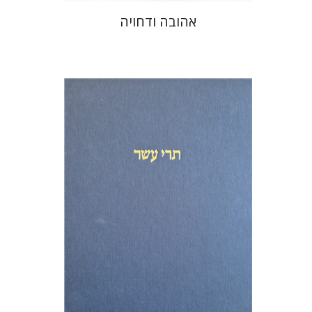
אהובה ודחויה
מיכאל סיגל
שמריהו טלמון
הנחת אתר ספר מודפס