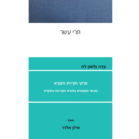
$76
$85
תרי עשר
אילן אלדר
אהרן ממן