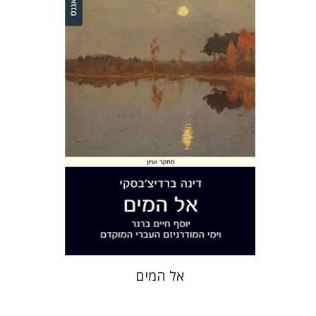
דינה ברדיצ'בסקי
הנחת אתר ספר מודפס
$28
$31
אל המים