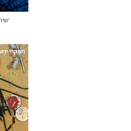
'שיח
תמר ס'