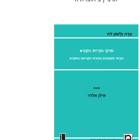
אילן אלדר
אהרן ממן
הנחת אתר ספר מודפס
$41
$46