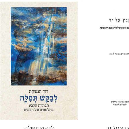
 אליצור
דוד הנשקה
 אתר ספר מודפס
הנחת אתר ספר מודפס
$76
$31
$85
$34
בץ על יד
לבקש תפילה