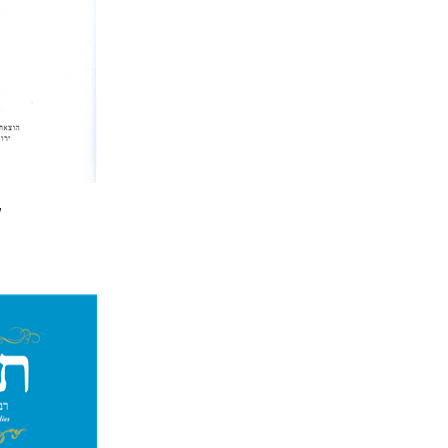
הנחת
ק
יהונתן