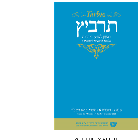
מיכאל סיגל
יהונתן גארב
הנחת אתר ספר מודפס
$28
$31
תרביץ צ חוברת א