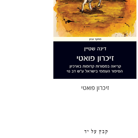
הנחת אתר ספר מודפס
$36
$40
זיכרון פואטי
חגי בן-שמאי