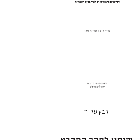
הנחת אתר ספר מודפס
$35
$39
קבץ על יד