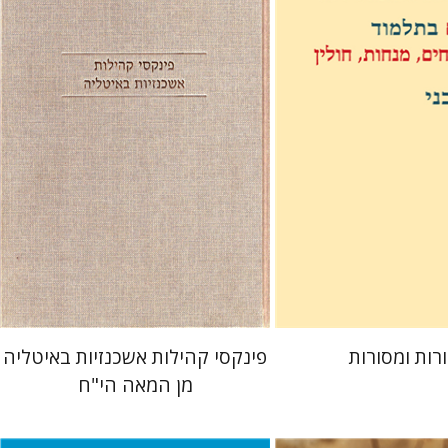
לבני
חגי בן-שמאי
 אתר ספר מודפס
הנחת אתר ספר מודפס
$39
$38
$43
$42
רות ומסורות
פינקסי קהילות אשכנזיות באיטליה
מן המאה הי"ח