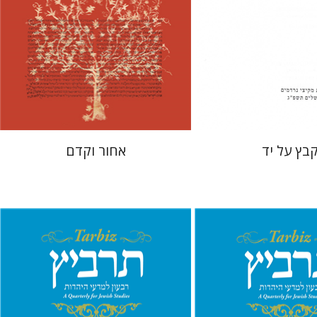
 אתר ספר מודפס
הנחת אתר ספר מודפס
$41
$31
$46
$34
בץ על יד
אחור וקדם
 גארב
מיכאל סיגל
מיכאל סיגל
יהונתן גארב