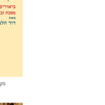
דוד וייס ה
הנחת
מקו