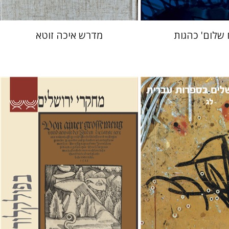
 שלום' כהגות
מדרש איכה זוטא
 הס
שלום צבר
הגר סלמון
גלית
חזן-רוקם