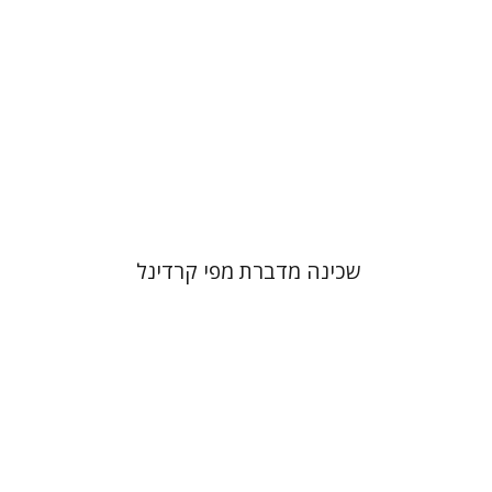
הנחת אתר ספר מודפס
$41
$46
שכינה מדברת מפי קרדינל
אריאל קופילוביץ