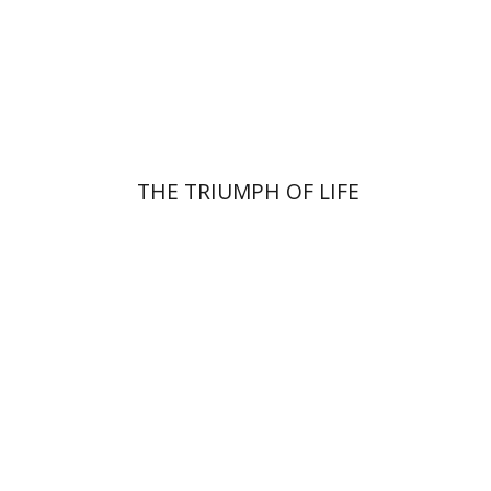
הנחת אתר ספר מודפס
$32
$35
THE TRIUMPH OF LIFE
יהודה ליבס
יהודה ליבס
יהודית
וייס
יהודית וייס