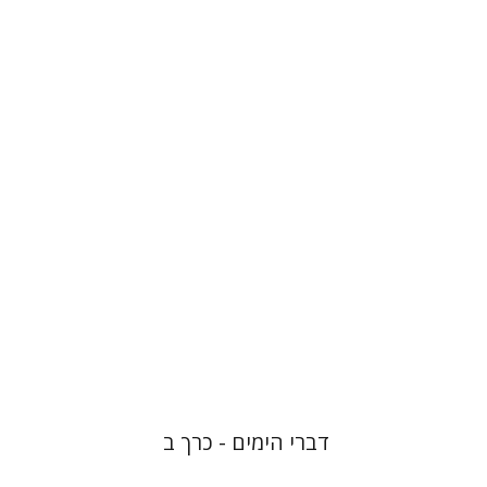
שרה יפת
הנחת אתר ספר מודפס
$48
$53
דברי הימים - כרך ב