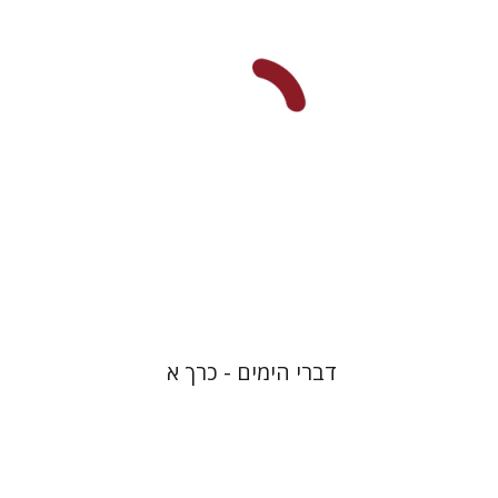
הנחת אתר ספר מודפס
$48
$53
דברי הימים - כרך א