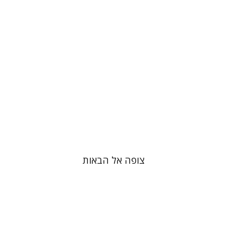
הנחת אתר ספר מודפס
$41
$46
צופה אל הבאות