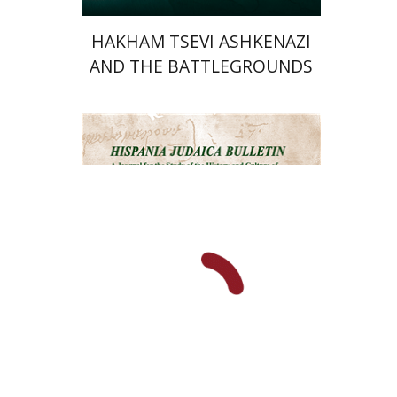
HAKHAM TSEVI ASHKENAZI
AND THE BATTLEGROUNDS
OF THE EARLY MODERN
RABBINATE
רם בן-שלום
הנחת אתר ספר מודפס