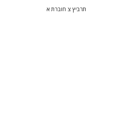
תרביץ צ חוברת א
שרון ליבנה
בנימין פולק
אור שרף
הנחת אתר ספר מודפס