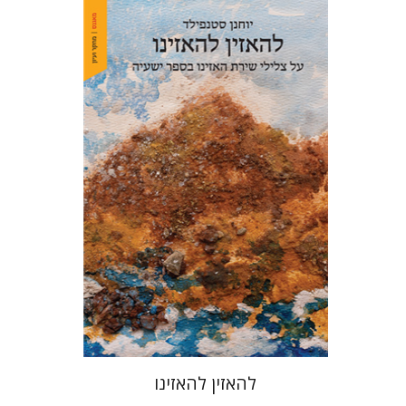
יוחנן סטנפילד
הנחת אתר ספר מודפס
$48
$53
להאזין להאזינו