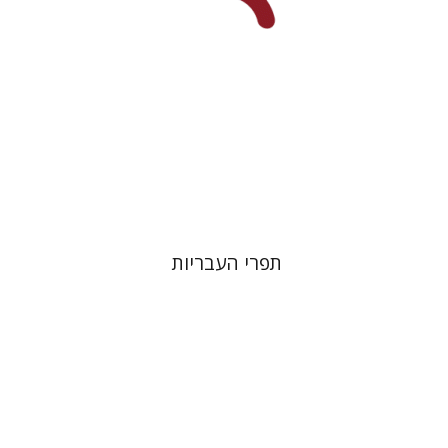
הנחת אתר ספר מודפס
$25
$28
תפרי העבריות
שרה יפת