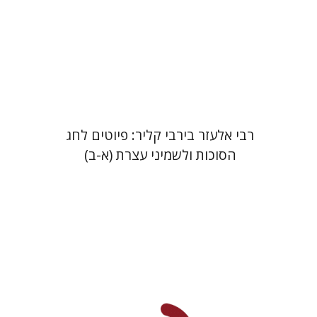
הנחת אתר ספר מודפס
$112
$125
רבי אלעזר בירבי קליר: פיוטים לחג
הסוכות ולשמיני עצרת (א-ב)
גדעון טיקוצקי
יפעת וייס