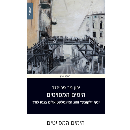
ירון ניר פרייזגר
הנחת אתר ספר מודפס
$32
$35
הימים המסויטים