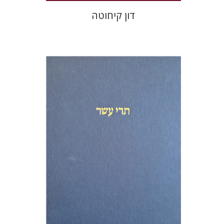
דון קיחוטה
מיכאל סיגל
שמריהו טלמון
הנחת אתר ספר מודפס