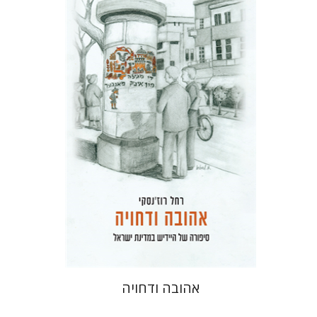
רחל רוז'נסקי
דוד בן-נחום
הנחת אתר ספר מודפס
$41
$46
אהובה ודחויה