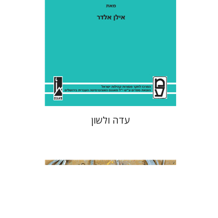
הנחת אתר ספר מודפס
$41
$46
עדה ולשון
תמר ס' הס