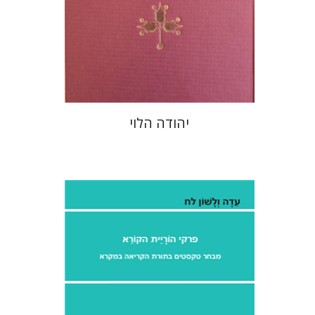
הנחת אתר ספר מודפס
$48
$53
יהודה הלוי
אילן אלדר
אהרן ממן