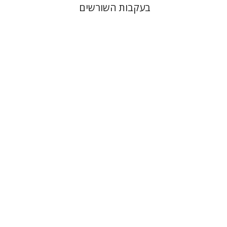
בעקבות השורשים
אריאל זינדר
הנחת אתר ספר מודפס
$32
$35