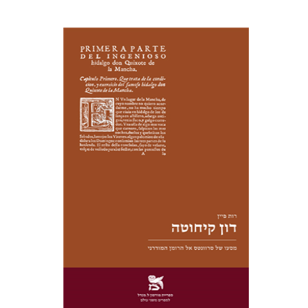
רות פיין
יעל שרם
הנחת אתר ספר מודפס
$28
$31