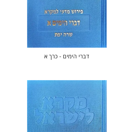
הנחת אתר ספר מודפס
$48
$53
דברי הימים - כרך א
שרה יפת