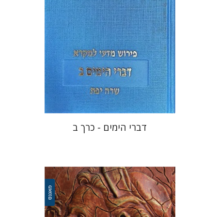
הנחת אתר ספר מודפס
$48
$53
דברי הימים - כרך ב
אריאל קופילוביץ