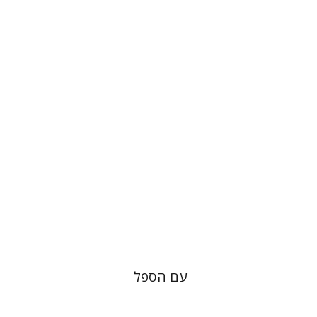
שחר פינסקר
מתן קמינר
הנחת אתר ספר מודפס
$38
$42
עם הספל