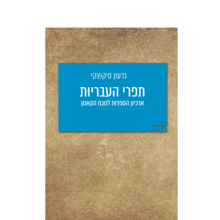
גדעון טיקוצקי
יפעת וייס
הנחת אתר ספר מודפס
$25
$28