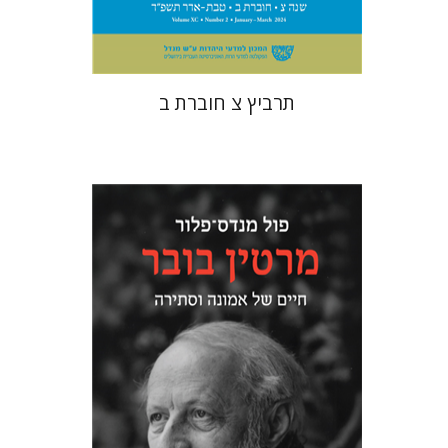
$26
$29
תרביץ צ חוברת ב
פול מנדס-פלור
מתן אורם