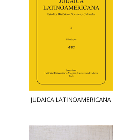
פלורינדה פ. גולדברג.
פולט
קרשונוביץ שוסטר
דבי רויטמן
אפרים זדוף
הנחת אתר ספר מודפס
$48
$53
JUDAICA LATINOAMERICANA
אברהם (רמי) ריינר
יוסף מרדכי