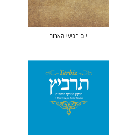
$25
$28
יום רביעי הארור
יהונתן גארב
מיכאל סיגל