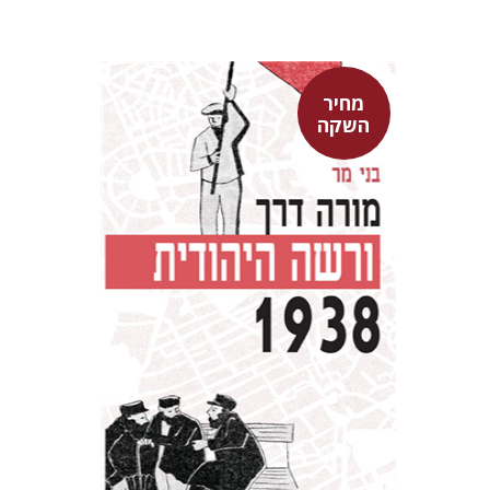
מחיר
השקה
בני מר
מחיר השקה
$29
$42