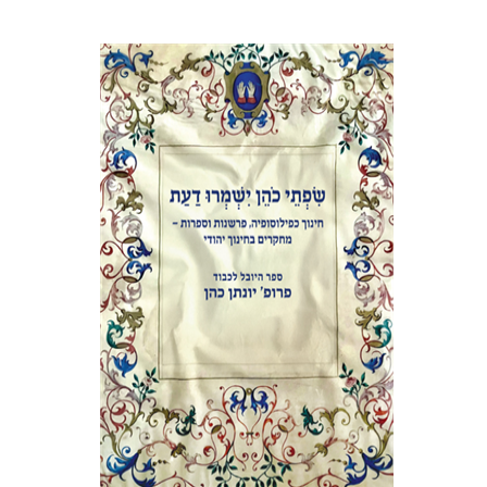
אלי הולצר
אבינועם רוזנק
הנחת אתר ספר מודפס
$41
$46