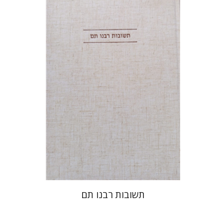
דובאוויק
הנחת אתר ספר מודפס
$45
$50
תשובות רבנו תם