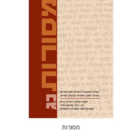
דוד מ' בוניס
עפרה תירוש-בקר
הנחת אתר ספר מודפס
$32
$35
מסורות