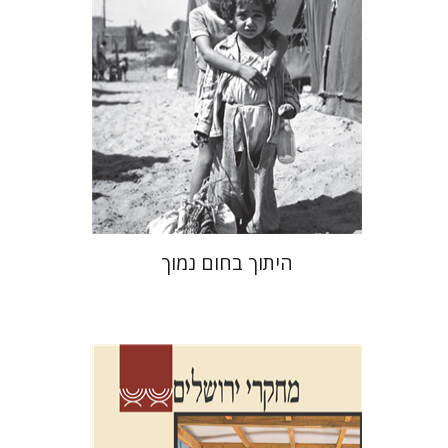
הנחת אתר ספר מודפס
$41
$46
היתוך בחום נמוך