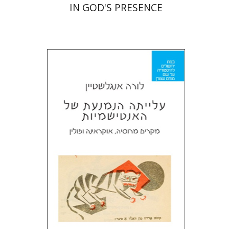
IN GOD'S PRESENCE
לורה אנגלשטיין
מירי אליאב-פלדון
דורון מגן
הנחת אתר ספר מודפס
$32
$35