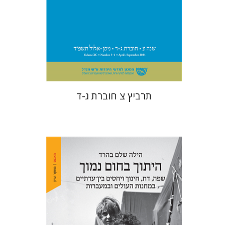
הנחת אתר ספר מודפס
$57
$63
תרביץ צ חוברת ג-ד
הילה שלם בהרד