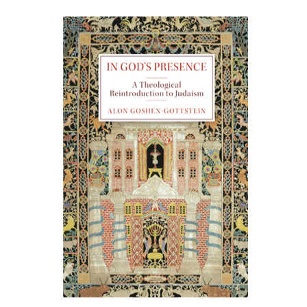
אלון גושן-גוטשטיין
הנחת אתר ספר מודפס
$55
$61