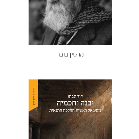
הנחת אתר ספר מודפס
$32
$35
מרטין בובר
דוד סבתו