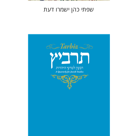
שפתי כהן ישמרו דעת
יהונתן גארב
מיכאל סיגל
הנחת אתר ספר מודפס