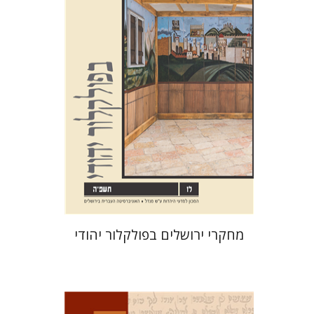
שלום צבר
גלית חזן-רוקם
הגר
סלמון
הנחת אתר ספר מודפס
$32
$35
מחקרי ירושלים בפולקלור יהודי