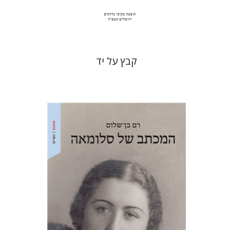
$31
$34
קבץ על יד
רם בן-שלום