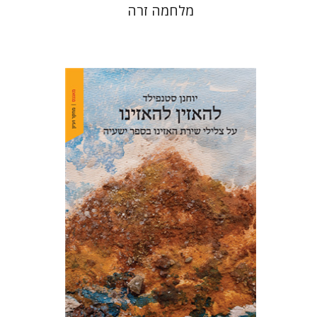
מלחמה זרה
יוחנן סטנפילד
הנחת אתר ספר מודפס
$48
$53