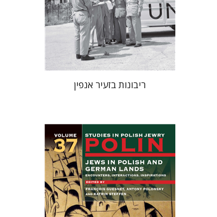
הנחת אתר ספר מודפס
$38
$42
ריבונות בזעיר אנפין
קתרין סטפן
François
Guesnet
Antony Polonsky