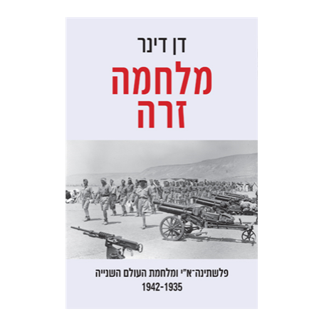
דן דינר
שאול מרמרי
הנחת אתר ספר מודפס
$32
$35