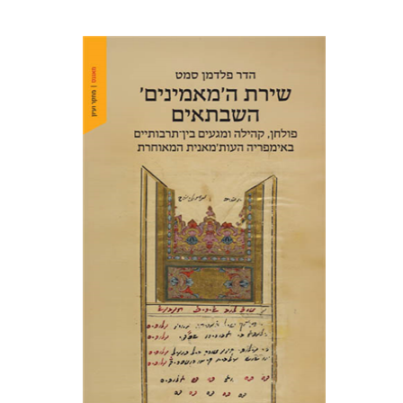
הדר פלדמן סמט
הנחת אתר ספר מודפס
$41
$46