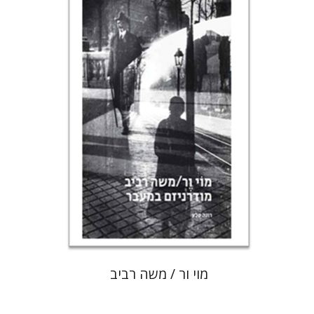
רונה סלע
הנחת אתר ספר מודפס
$80
$89
מוי ור / משה רביב