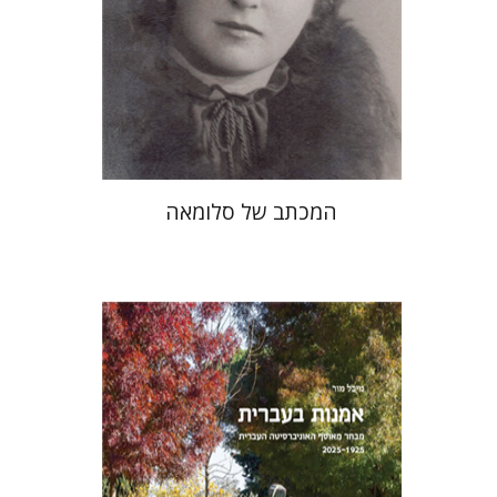
הנחת אתר ספר מודפס
$41
$46
המכתב של סלומאה
מיכל מור