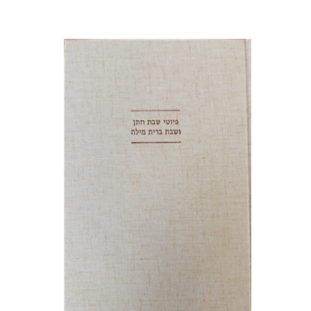
יונה פרנקל
גבריאל וסרמן
הנחת אתר ספר מודפס
$64
$71