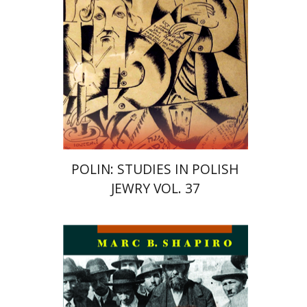
הנחת אתר ספר מודפס
$122
$135
POLIN: STUDIES IN POLISH
JEWRY VOL. 37
מארק שפירו