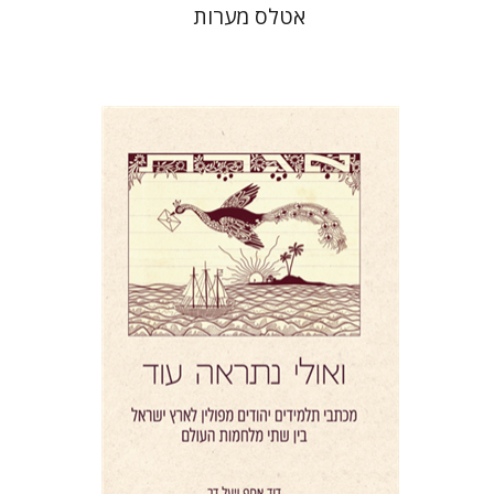
אטלס מערות
יעל דר
דוד אסף
הנחת אתר ספר מודפס
$41
$46