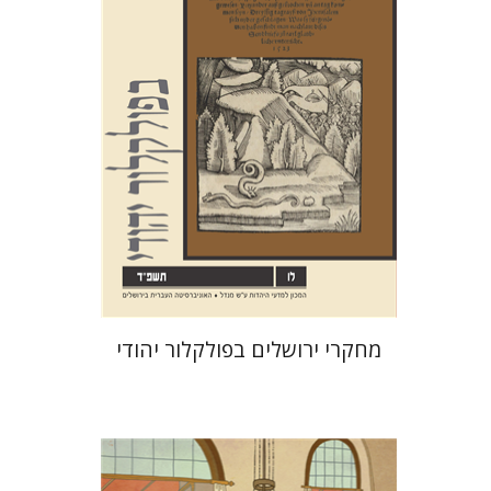
חזן-רוקם
הנחת אתר ספר מודפס
$32
$35
מחקרי ירושלים בפולקלור יהודי