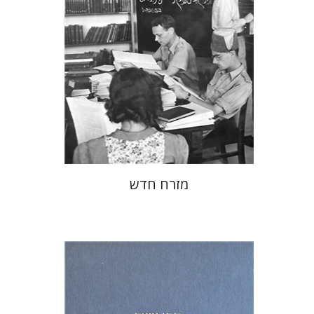
הנחת אתר ספר מודפס
$38
$42
מזרח חדש
מיכאל סיגל
שמריהו טלמון