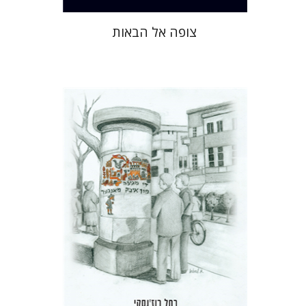
צופה אל הבאות
רחל רוז'נסקי
דוד בן-נחום
הנחת אתר ספר מודפס