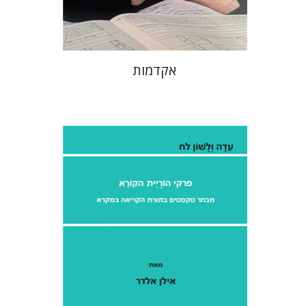
$32
$35
אקדמות
אילן אלדר
אהרן ממן