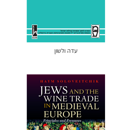
הנחת אתר ספר מודפס
$41
$46
עדה ולשון
חיים סולוביצ'יק