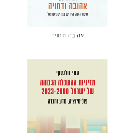
$41
$46
אהובה ודחויה
עמי וולנסקי