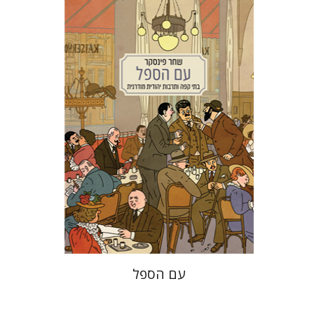
שחר פינסקר
מתן קמינר
הנחת אתר ספר מודפס
$38
$42
עם הספל