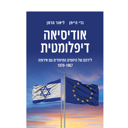
ליאור הרמן
גדי היימן
הנחת אתר ספר מודפס
$38
$42