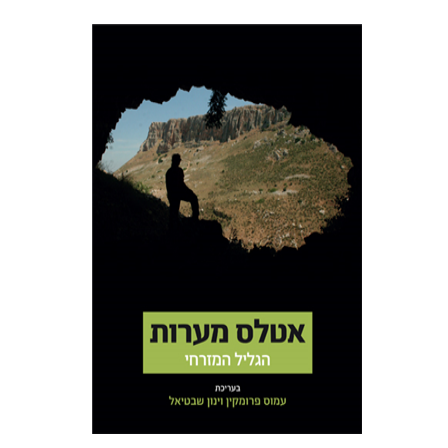
עמוס פרומקין
ינון שבטיאל
הנחת אתר ספר מודפס
$50
$56