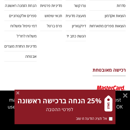
סדרות
צרו קשר
מדיניות פרטיות
הנחת הזמנה ראשונה
הוצאת אקדמון
מועצה מדעית
תנאי שימוש
ספרים אלקטרוניים
הוצאות ספרים מתארחות
דירקטוריון
פרס ברטל
דמי טיפול ומשלוח
הגשת כתב יד
משלוח לחו"ל
מדיניות החזרת מוצרים
אבטחה
רכישה מאובטחת
25% הנחה ברכישה ראשונה
magnespress.co.il uses cookies to give you the best
user experience. Using this website means you're OK
לפרטי ההטבה
with this.
אל תציג הודעה זו שוב
Find out more about our
cookies policy