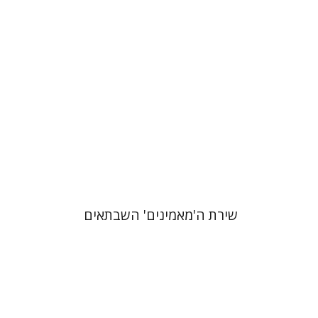
הנחת אתר ספר מודפס
$41
$46
שירת ה'מאמינים' השבתאים