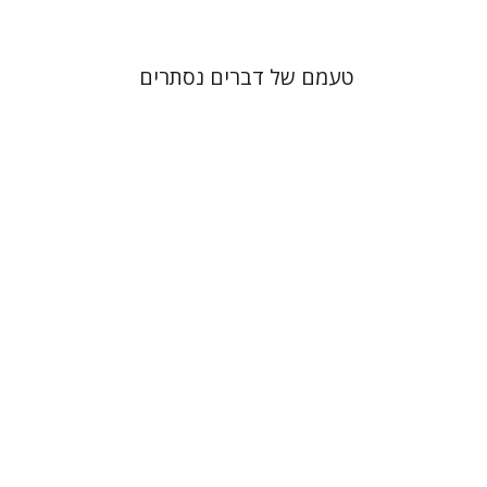
טעמם של דברים נסתרים
קתרין סטפן
François
Guesnet
Antony Polonsky