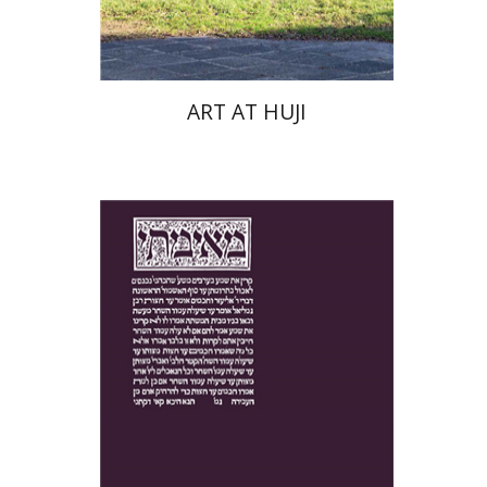
$76
$85
ART AT HUJI
יעקב צ' מאיר
ישי רוזן-צבי