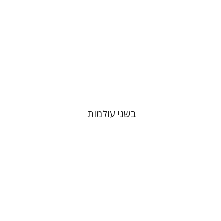
הנחת אתר ספר מודפס
$32
$35
בשני עולמות
הדר פלדמן סמט