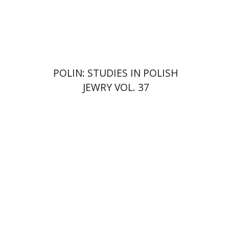
הנחת אתר ספר מודפס
$122
$135
POLIN: STUDIES IN POLISH
JEWRY VOL. 37
רונה סלע