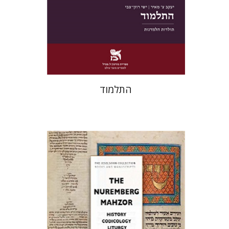
הנחת אתר ספר מודפס
$38
$42
התלמוד
אליזבט הולנדר