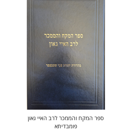
יהודה צבי שטמפפר
משה גרוס
הנחת אתר ספר מודפס
$45
$50
ספר המקח והממכר לרב האיי גאון
פומבדיתא