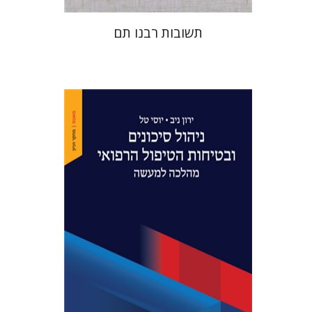
תשובות רבנו תם
ירון ניב
יוסי טל
הנחת אתר ספר מודפס