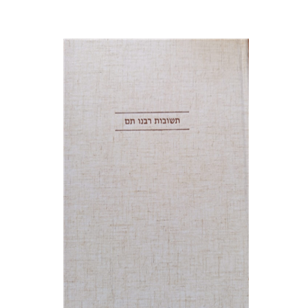
אברהם (רמי) ריינר
יוסף מרדכי
דובאוויק
הנחת אתר ספר מודפס
$45
$50