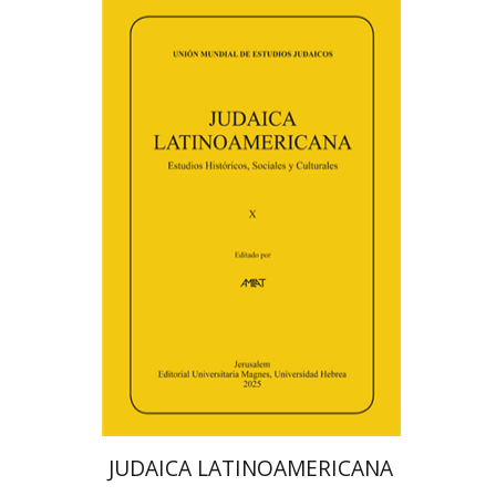
פלורינדה פ. גולדברג.
פולט
קרשונוביץ שוסטר
דבי רויטמן
אפרים זדוף
הנחת אתר ספר מודפס
$48
$53
JUDAICA LATINOAMERICANA