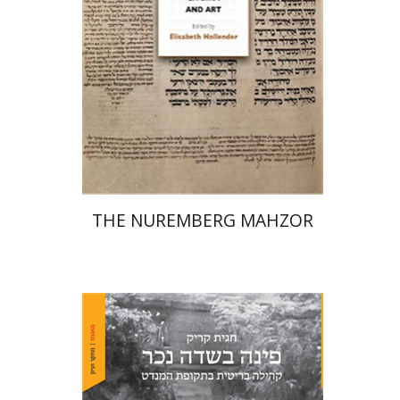
הנחת אתר ספר מודפס
$145
$161
THE NUREMBERG MAHZOR
חגית קריק