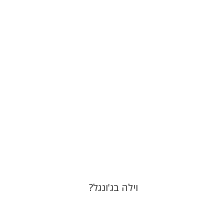
אלי פודה
הנחת אתר ספר מודפס
$41
$46
וילה בג'ונגל?