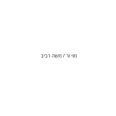
הנחת אתר ספר מודפס
$80
$89
מוי ור / משה רביב
דן דינר
שאול מרמרי