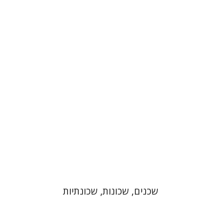
אליה אתקין
הנחת אתר ספר מודפס
$41
$46
שכנים, שכונות, שכונתיות