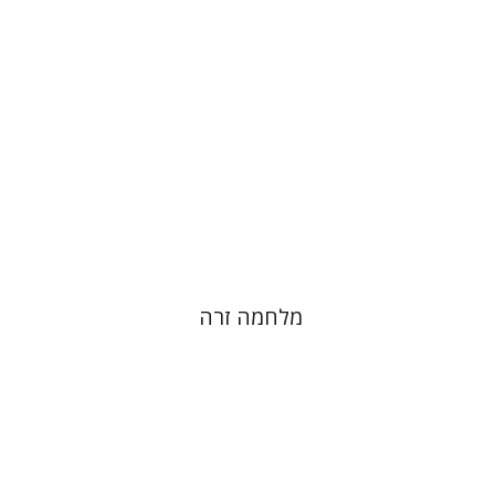
הנחת אתר ספר מודפס
$32
$35
מלחמה זרה