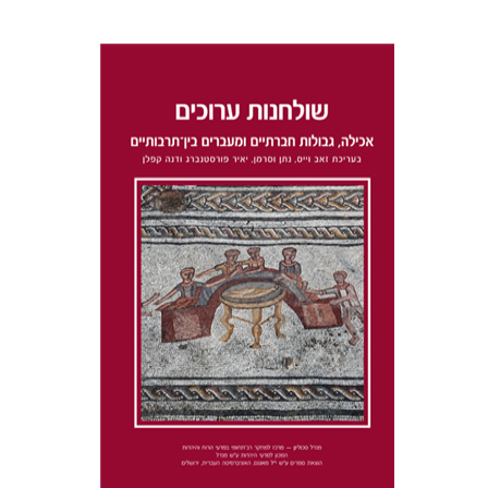
דנה קפלן
נתן וסרמן
זאב וייס
יאיר פורסטנברג
הנחת אתר ספר מודפס
$41
$46