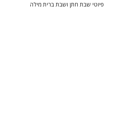
פיוטי שבת חתן ושבת ברית מילה
רם בן-שלום
הנחת אתר ספר מודפס
$41
$46