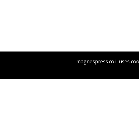
ירון ניר פרייזגר
magnespress.co.il uses coo
הנחת אתר ספר מודפס
$32
$35
הימים המסויטים