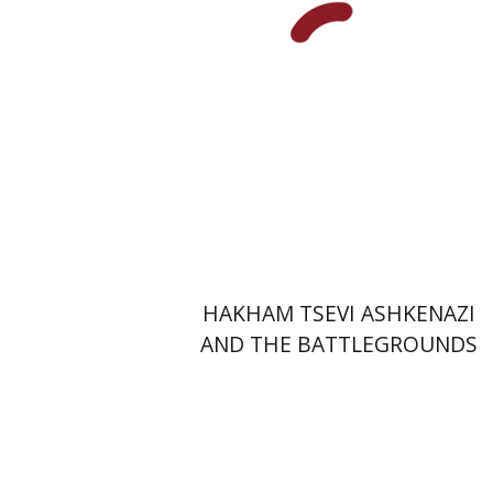
הנחת אתר ספר מודפס
$45
$50
HAKHAM TSEVI ASHKENAZI
AND THE BATTLEGROUNDS
OF THE EARLY MODERN
RABBINATE