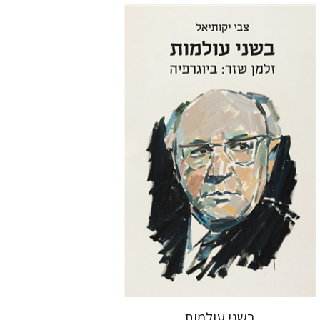
צבי יקותיאל
הנחת אתר ספר מודפס
$32
$35
בשני עולמות