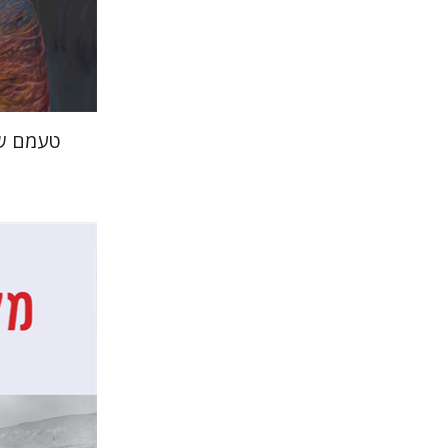
הנחת
טעמם של
דן דינר
שאול מר