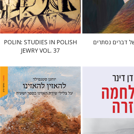
 אתר ספר מודפס
הנחת אתר ספר מודפס
$122
$32
$135
$35
 דברים נסתרים
POLIN: STUDIES IN POLISH
JEWRY VOL. 37
יוחנן סטנפילד
מרי