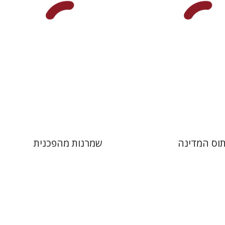
 אתר ספר מודפס
הנחת אתר ספר מודפס
$38
$38
$42
$42
תוס המדינה
שמרנות מהפכנית
ן