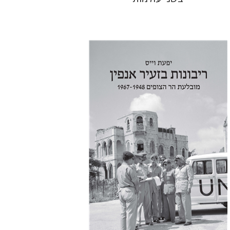
יפעת וייס
הנחת אתר ספר מודפס
$38
$42