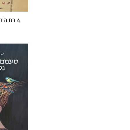
שירת ה'מ
שרה סביר