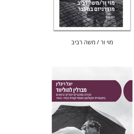
הנחת אתר ספר מודפס
$80
$89
מוי ור / משה רביב
יובל ריבלין