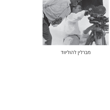
הנחת אתר ספר מודפס
$41
$46
מברלין להוליווד
יוסי לוין