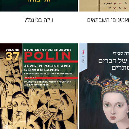
אמינים' השבתאים
וילה בג'ונגל?
י
קתרין סטפן
François
Guesnet
Antony Polonsky