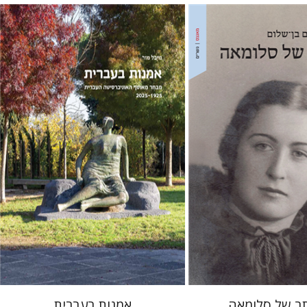
ם
מיכל מור
 אתר ספר מודפס
$41
$46
ב של סלומאה
אמנות בעברית