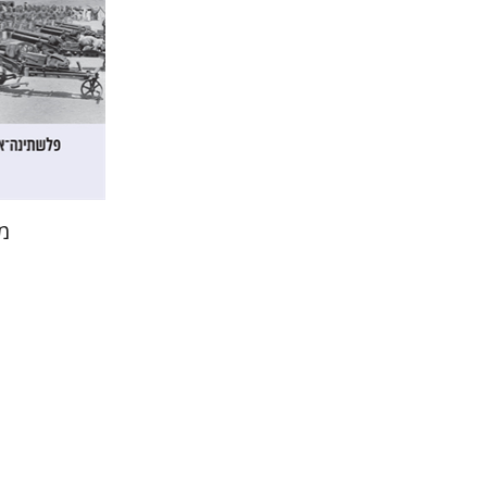
הנחת
מ
ארנסט קס
חילי (יח