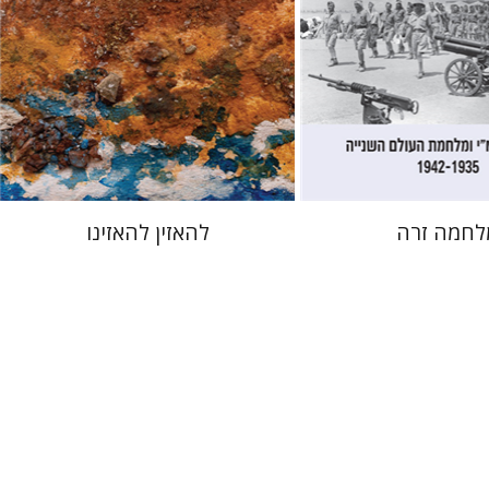
 אתר ספר מודפס
הנחת אתר ספר מודפס
$48
$32
$53
$35
לחמה זרה
להאזין להאזינו
ירר
יאל) אטיה
משואה שגיב