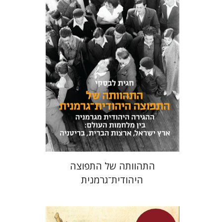
חגית לבסקי
מאירה טורצקי
מחיר השקה
$24
$34
התהוותה של התפוצה
היהודית־גרמנית