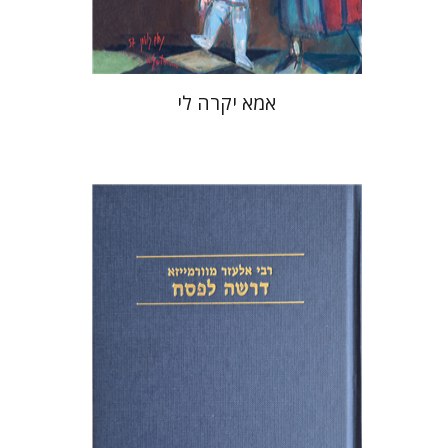
$37
$53
אמא יקרה לי
אלעזר מוורמייזא
שמחה עמנואל