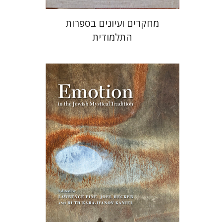
מחקרים ועיונים בספרות
התלמודית
רות קרא-איוונוב קניאל
ג'ואל
הקר
לורנס פיין
הנחת אתר ספר מודפס