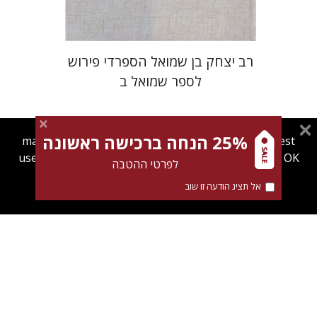
רב יצחק בן שמואל הספרדי פירוש
לספר שמואל ב
25% הנחה ברכישה ראשונה
magnespress.co.il uses cookies to give you the best
user experience. Using this website means you're OK
לפרטי ההטבה
with this.
ערן ויזל
נפתלי ש' משל
ברוך
אל תציג הודעה זו שוב
Find out more about our
cookies policy
יעקב שורץ