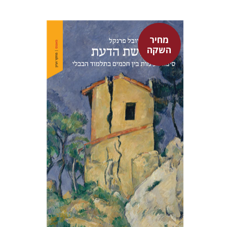
מחיר
השקה
יובל פרנקל
מחיר השקה
$32
$46