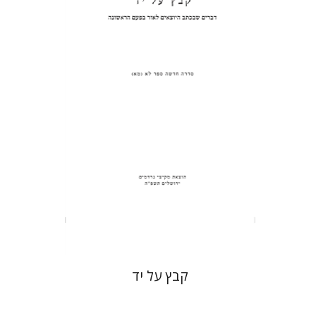
פנחס רוט
הנחת אתר ספר מודפס
$31
$34
קבץ על יד