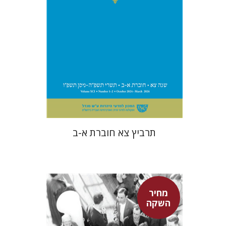
הנחת אתר ספר מודפס
$57
$63
תרביץ צא חוברת א-ב
מחיר
השקה