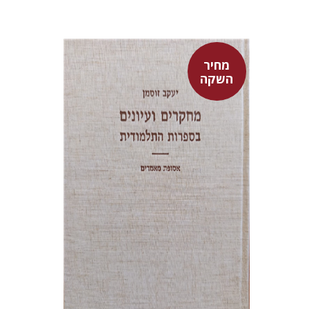
מחיר
השקה
יעקב זוסמן
מחיר השקה
$55
$78