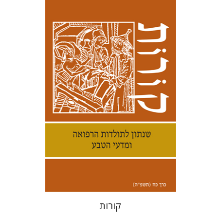
קנת קולינס
הנחת אתר ספר מודפס
$38
$42
קורות