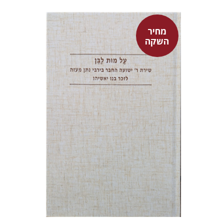
מחיר
השקה
שולמית אליצור
מחיר השקה
$27
$39