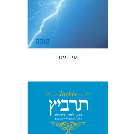
מחיר השקה
$22
$31
על כעס
מיכאל סיגל
יהונתן גארב