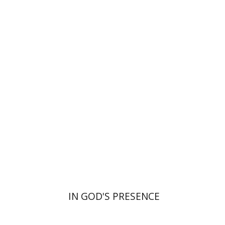
אלון גושן-גוטשטיין
הנחת אתר ספר מודפס
$55
$61
IN GOD'S PRESENCE