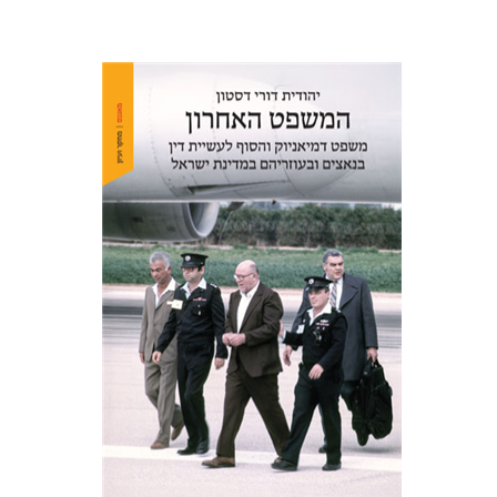
יהודית דורי דסטון
הנחת אתר ספר מודפס
$41
$46