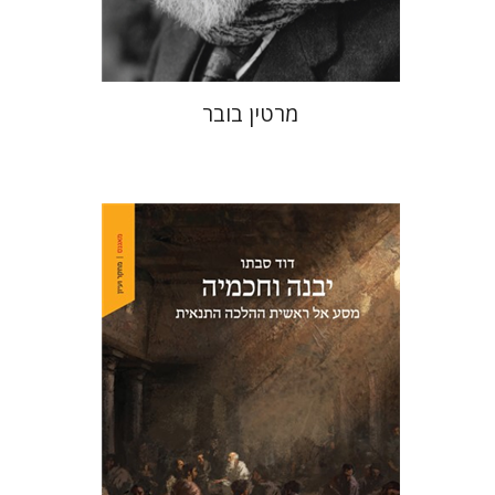
$32
$35
מרטין בובר
דוד סבתו