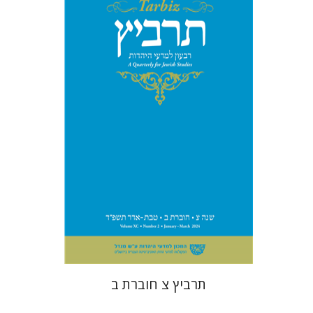
יהונתן גארב
מיכאל סיגל
הנחת אתר ספר מודפס
$26
$29
תרביץ צ חוברת ב