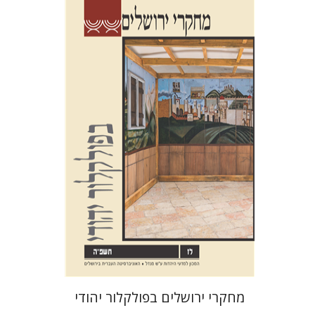
שלום צבר
גלית חזן-רוקם
הגר
סלמון
הנחת אתר ספר מודפס
$32
$35
מחקרי ירושלים בפולקלור יהודי