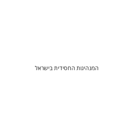
הנחת אתר ספר מודפס
$41
$46
המנהיגות החסידית בישראל
יהודה צבי שטמפפר
משה גרוס