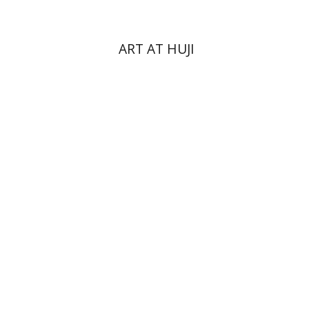
ART AT HUJI
יעקב צ' מאיר
ישי רוזן-צבי