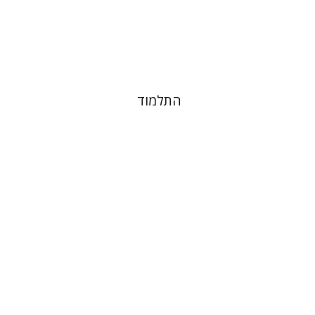
הנחת אתר ספר מודפס
$38
$42
התלמוד
מנחם יצחק כהנא