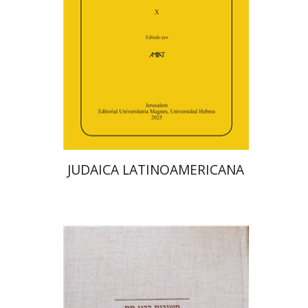
הנחת אתר ספר מודפס
$48
$53
JUDAICA LATINOAMERICANA
אברהם (רמי) ריינר
יוסף מרדכי
דובאוויק