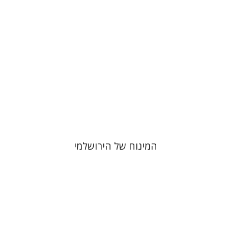
הנחת אתר ספר מודפס
$44
$49
המינוח של הירושלמי