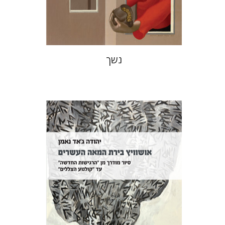
$38
$42
נשך
יהודה ג'אד נאמן