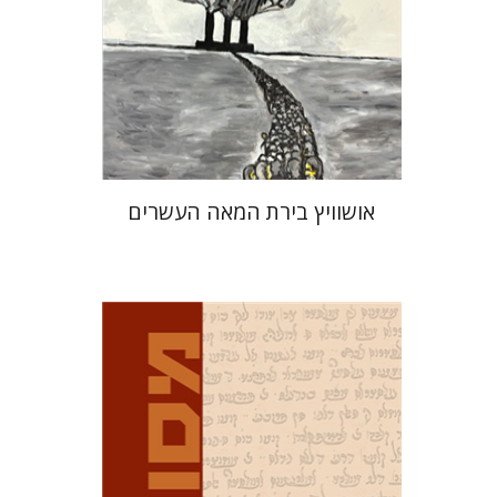
הנחת אתר ספר מודפס
$32
$35
אושוויץ בירת המאה העשרים
דוד מ' בוניס
עפרה תירוש-בקר