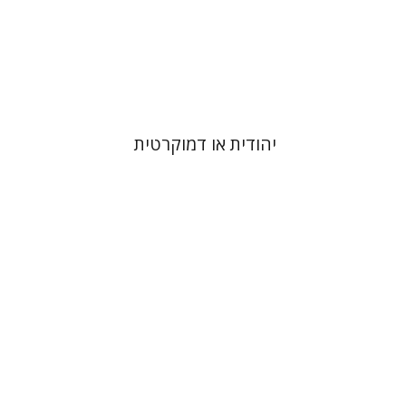
הנחת אתר ספר מודפס
$32
$35
יהודית או דמוקרטית
בנימין בראון