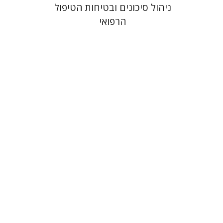
ניהול סיכונים ובטיחות הטיפול
הרפואי
לורה אנגלשטיין
מירי אליאב-פלדון
דורון מגן
הנחת אתר ספר מודפס
$32
$35