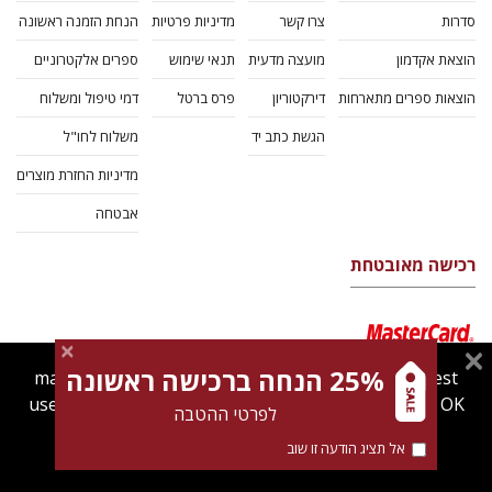
סדרות
צרו קשר
מדיניות פרטיות
הנחת הזמנה ראשונה
הוצאת אקדמון
מועצה מדעית
תנאי שימוש
ספרים אלקטרוניים
הוצאות ספרים מתארחות
דירקטוריון
פרס ברטל
דמי טיפול ומשלוח
הגשת כתב יד
משלוח לחו"ל
מדיניות החזרת מוצרים
אבטחה
רכישה מאובטחת
25% הנחה ברכישה ראשונה
magnespress.co.il uses cookies to give you the best
user experience. Using this website means you're OK
לפרטי ההטבה
with this.
אל תציג הודעה זו שוב
Find out more about our
cookies policy