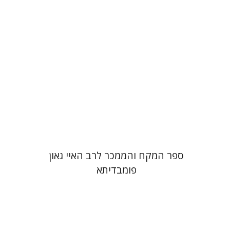
הנחת אתר ספר מודפס
$45
$50
ספר המקח והממכר לרב האיי גאון
פומבדיתא