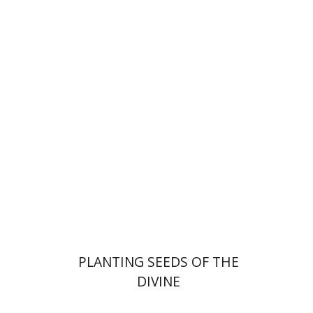
Yiscah Smith
הנחת אתר ספר מודפס
$22
$25
PLANTING SEEDS OF THE
DIVINE