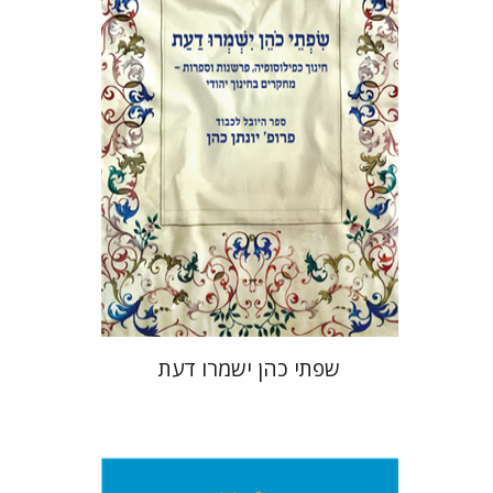
אלי הולצר
אבינועם רוזנק
הנחת אתר ספר מודפס
$41
$46
שפתי כהן ישמרו דעת