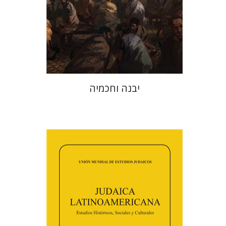
הנחת אתר ספר מודפס
$41
$46
יבנה וחכמיה
פלורינדה פ. גולדברג.
פולט
קרשונוביץ שוסטר
דבי רויטמן
אפרים זדוף