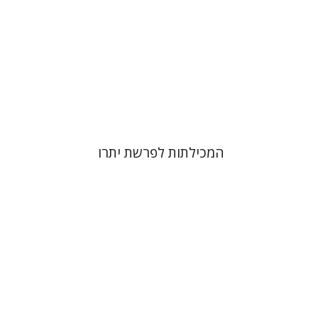
הנחת אתר ספר מודפס
$41
$46
המכילתות לפרשת יתרו
לייב מוסקוביץ