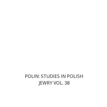
Joanna Degler
Bemporad
אנטוני
פולונסקי
הנחת אתר ספר מודפס
$68
$75
POLIN: STUDIES IN POLISH
JEWRY VOL. 38