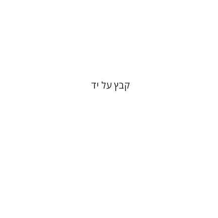
הנחת אתר ספר מודפס
$31
$34
קבץ על יד
ערן ויזל
נפתלי ש' משל
ברוך
יעקב שורץ