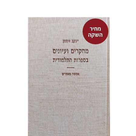
מחיר
השקה
יעקב זוסמן
מחיר השקה
$55
$78