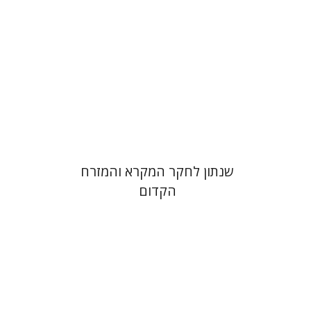
הנחת אתר ספר מודפס
$41
$46
שנתון לחקר המקרא והמזרח
הקדום
François Guesnet
Elissa