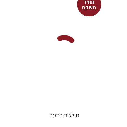
מחיר
השקה
יובל פרנקל
מחיר השקה
$32
$46
חולשת הדעת