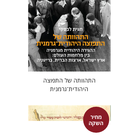
מחיר השקה
$24
$34
התהוותה של התפוצה
היהודית־גרמנית
מחיר
השקה
אפרים שהם-שטיינר