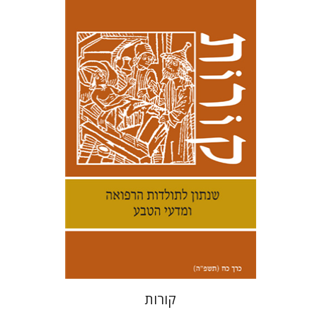
קנת קולינס
הנחת אתר ספר מודפס
$38
$42
קורות