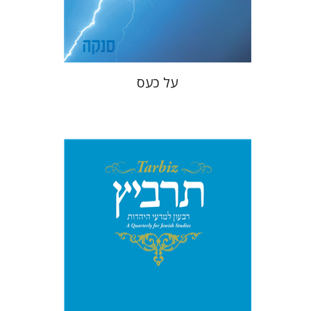
$22
$31
על כעס
מיכאל סיגל
יהונתן גארב