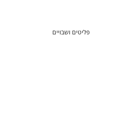
$32
$46
פליטים ושבויים
פנחס רוט