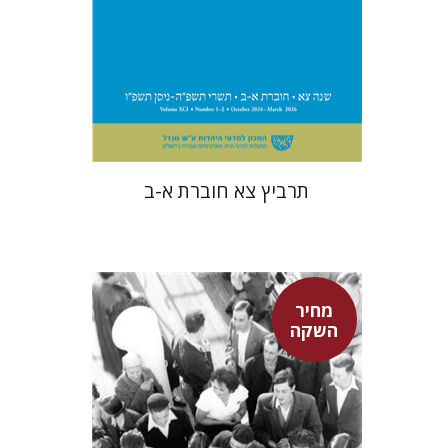
הנחת אתר ספר מודפס
$57
$63
תרביץ צא חוברת א-ב
מחיר
השקה
חגית לבסקי
מאירה טורצקי