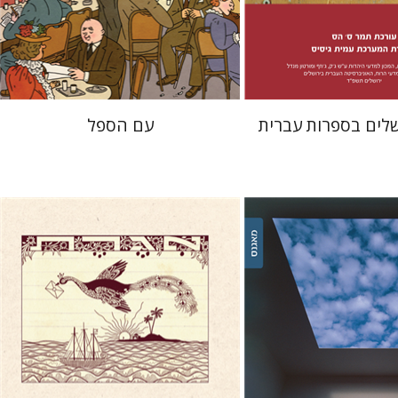
 אתר ספר מודפס
הנחת אתר ספר מודפס
$38
$38
$42
$42
שלים בספרות עברית
עם הספל
יעל דר
דוד אסף
דר