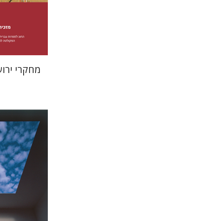
הנחת
מחקרי ירו
אריאל זינ