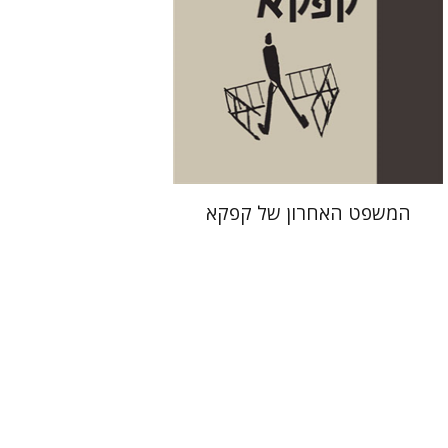
הנחת אתר ספר מודפס
$38
$42
המשפט האחרון של קפקא‎
דינה ברדיצ'בסקי