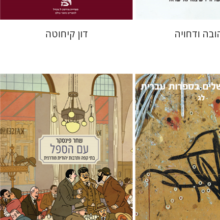
ובה ודחויה
דון קיחוטה
שחר פינסקר
מתן קמינר
 הס