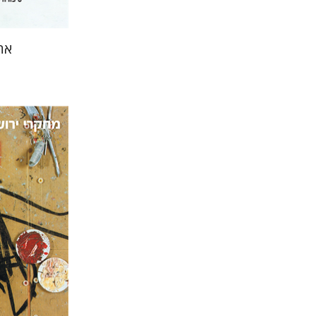
אה
תמר ס'