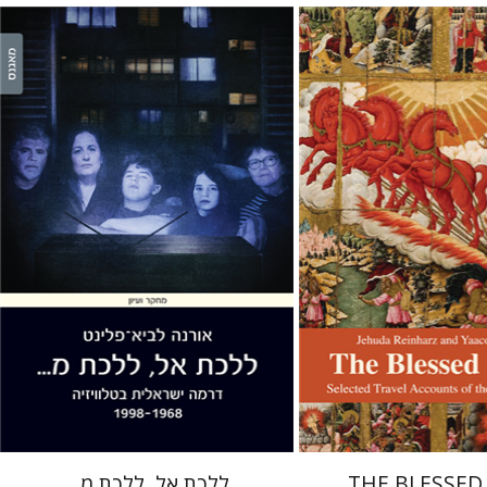
אורנה לביא-פלינט
ריינהרץ
יעקב שביט
 אתר ספר מודפס
הנחת אתר ספר מודפס
$38
$27
$42
$30
THE BLESSED 
ללכת אל, ללכת מ...