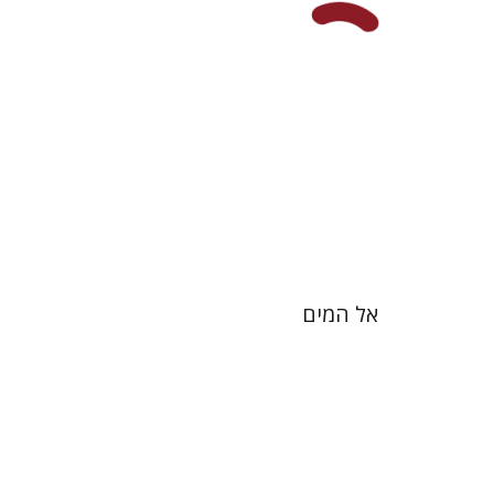
הנחת אתר ספר מודפס
$28
$31
אל המים
יעקבה סצ'רדוטי