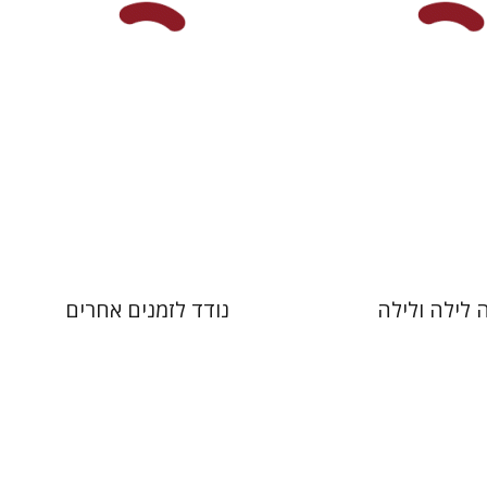
 אתר ספר מודפס
עכשיו בהנחה
$31
$38
$42
$42
 לילה ולילה
נודד לזמנים אחרים
ינסקר
אבי שגיא