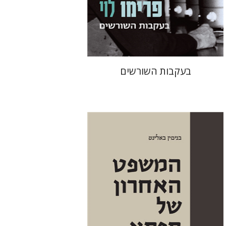
הנחת אתר ספר מודפס
$38
$42
בעקבות השורשים
בנימין באלינט
יפתח בריל