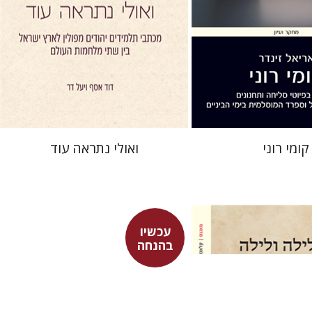
 אתר ספר מודפס
הנחת אתר ספר מודפס
$41
$32
$46
$35
קומי רוני
ואולי נתראה עוד
עכשיו
בהנחה
רנר
פרנצ'סקו פטררקה
נר
גור זק
עמינדב דיקמן
נתן רון
גור זק
אברהם ארואטי