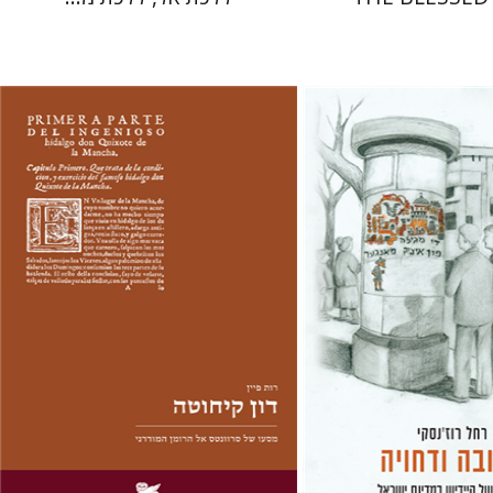
סקי
רות פיין
חום
יעל שרם
 אתר ספר מודפס
הנחת אתר ספר מודפס
$28
$41
$31
$46