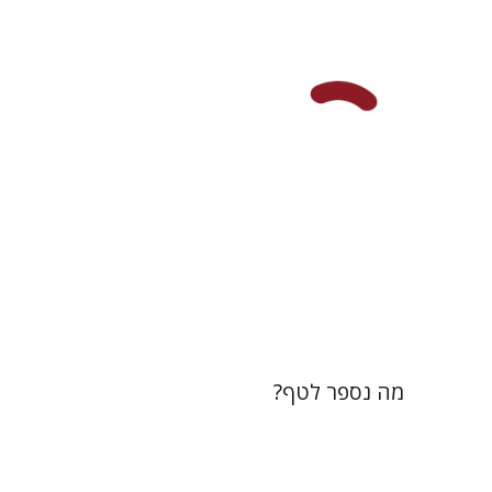
תמי ישראלי
הנחת אתר ספר מודפס
$32
$35
מה נספר לטף?