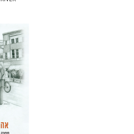
רחל רוז'נ
דוד בן-נ
הנחת