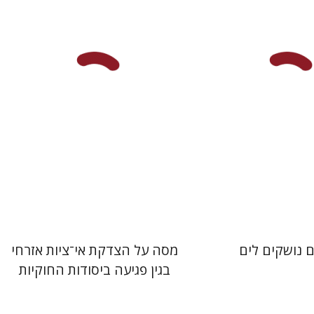
 אתר ספר מודפס
הנחת אתר ספר מודפס
$25
$32
$28
$35
 נושקים לים
מסה על הצדקת אי־ציות אזרחי
בגין פגיעה ביסודות החוקיות