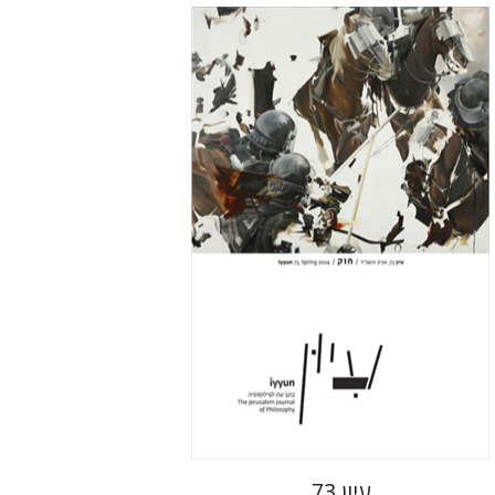
חגי כנען
הנחת אתר ספר מודפס
$28
$31
עיון 73