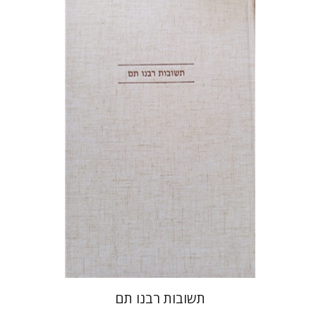
אברהם (רמי) ריינר
יוסף מרדכי
דובאוויק
הנחת אתר ספר מודפס
$45
$50
תשובות רבנו תם