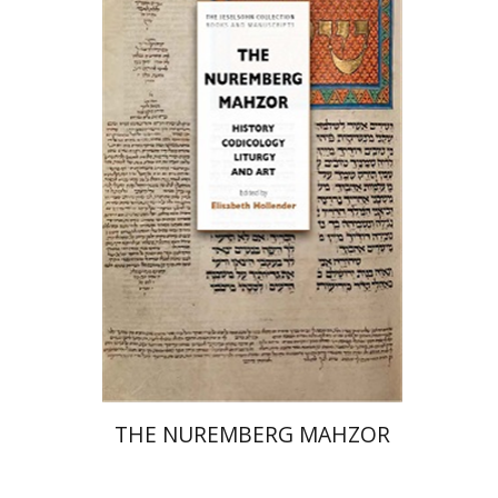
אליזבט הולנדר
הנחת אתר ספר מודפס
$145
$161
THE NUREMBERG MAHZOR