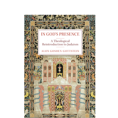
אלון גושן-גוטשטיין
הנחת אתר ספר מודפס
$55
$61