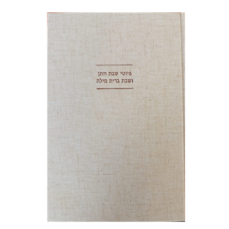
יונה פרנקל
גבריאל וסרמן
הנחת אתר ספר מודפס
$64
$71