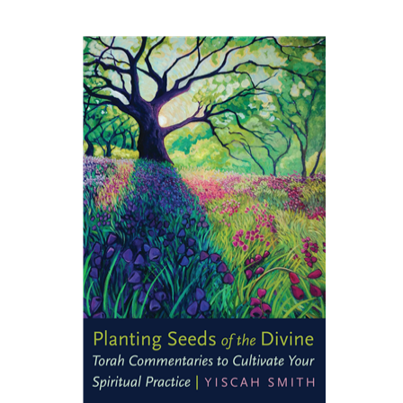
Yiscah Smith
הנחת אתר ספר מודפס
$22
$25