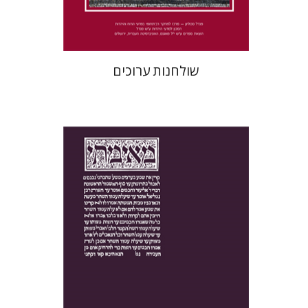
$41
$46
שולחנות ערוכים
יעקב צ' מאיר
ישי רוזן-צבי