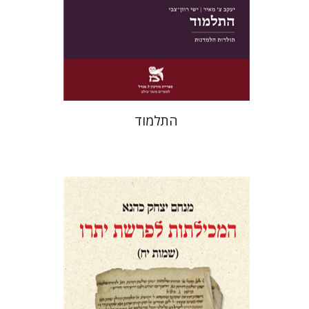
הנחת אתר ספר מודפס
$38
$42
התלמוד
מנחם יצחק כהנא