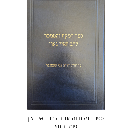
יהודה צבי שטמפפר
משה גרוס
הנחת אתר ספר מודפס
$45
$50
ספר המקח והממכר לרב האיי גאון
פומבדיתא