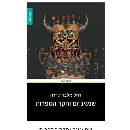
רחל אלבק-גדרון
הנחת אתר ספר מודפס
$32
$35
שמאניזם וחקר הספרות