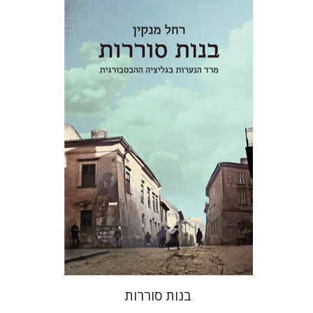
רחל מנקין
יפתח בריל
הנחת אתר ספר מודפס
$32
$35
בנות סוררות