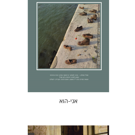
נגה-בנאי
עמוס גולדברג
הנחת אתר ספר מודפס
$32
$35
אני-הוא