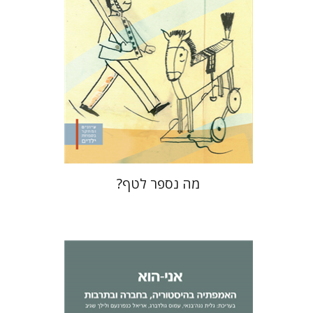
הנחת אתר ספר מודפס
$32
$35
מה נספר לטף?
לילך שגיב
אריאל כנפו-נעם
גלית