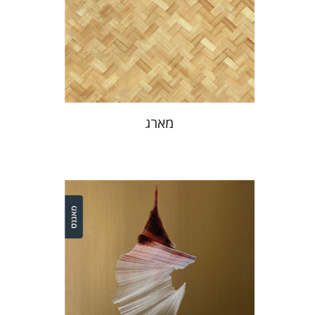
הנחת אתר ספר מודפס
$32
$35
מארג
רונית נעמת עיר-שי