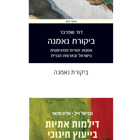
הנחת אתר ספר מודפס
$32
$35
ביקורת נאמנה
טליה חדאד
גבריאל וייל