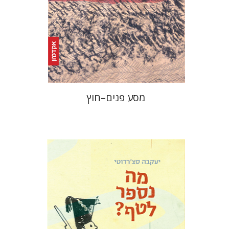
הנחת אתר ספר מודפס
$25
$28
מסע פנים–חוץ
יעקבה סצ'רדוטי
תמי ישראלי