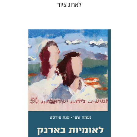
לארוג ציור
נעמה שפי
ענת פירסט
הנחת אתר ספר מודפס
$31
$34