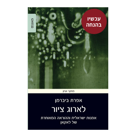
עכשיו
בהנחה
אפרת ביברמן
עכשיו בהנחה
$26
$35