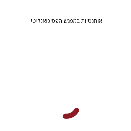
אותנטיות במפגש הפסיכואנליטי
אביגיל יעקבסון
משה נאור
דורון מגן