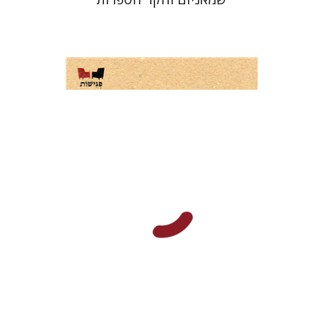
נעמי שביט
מ. פחרי דייווידס
הנחת אתר ספר מודפס
$32
$35