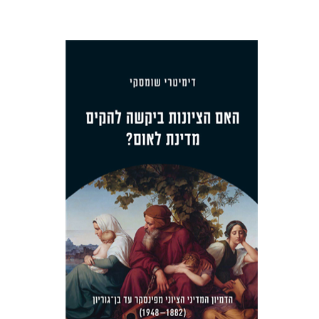
דימיטרי שומסקי
הנחת אתר ספר מודפס
$38
$42