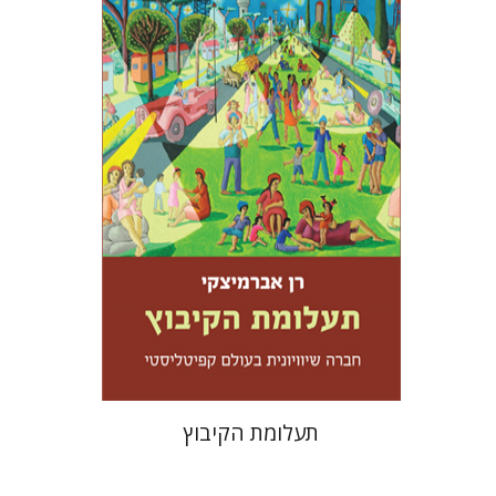
רן אברמיצקי
עמנואל לוטם
הנחת אתר ספר מודפס
$32
$35
תעלומת הקיבוץ