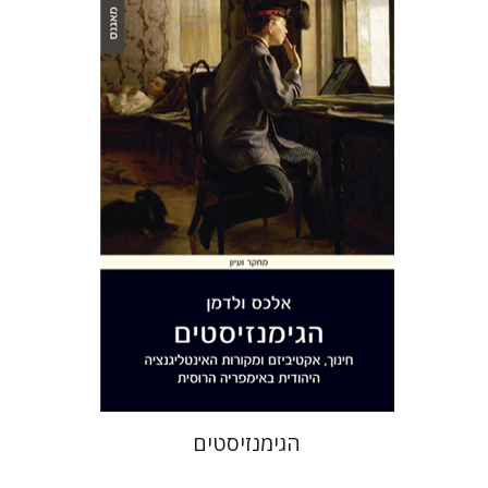
אלכס ולדמן
הנחת אתר ספר מודפס
$32
$35
הגימנזיסטים