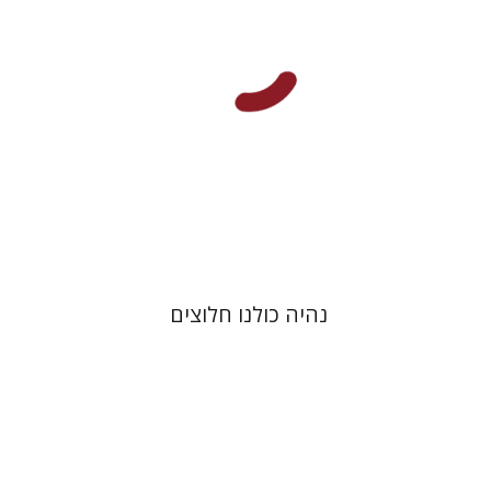
הנחת אתר ספר מודפס
$35
$39
נהיה כולנו חלוצים