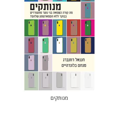
חננאל רוזנברג
מנחם בלונדהיים
הנחת אתר ספר מודפס
$31
$34
מנותקים