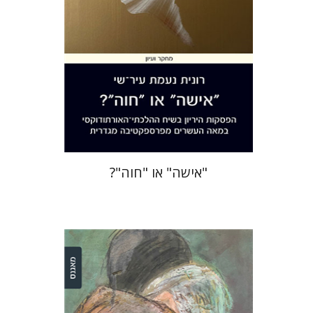
הנחת אתר ספר מודפס
$32
$35
"אישה" או "חוה"?
עינת שופר-אנגלהרד