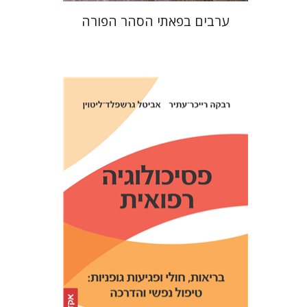
ערבים בפאתי הסהר הפורה
אביטל גרשפלד-ליטוין
רבקה
רייכר-עתיר
הנחת אתר ספר מודפס