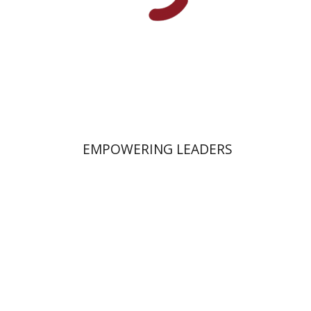
הנחת אתר ספר מודפס
$58
$64
EMPOWERING LEADERS
רונה יונה