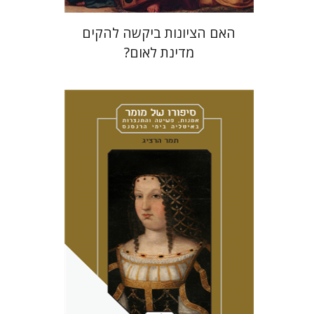
האם הציונות ביקשה להקים
מדינת לאום?
תמר הרציג
מירי אליאב-פלדון
אמוץ גלעדי
הנחת אתר ספר מודפס