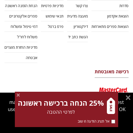
סדרות
צרו קשר
מדיניות פרטיות
הנחת הזמנה ראשונה
הוצאת אקדמון
מועצה מדעית
תנאי שימוש
ספרים אלקטרוניים
הוצאות ספרים מתארחות
דירקטוריון
פרס ברטל
דמי טיפול ומשלוח
הגשת כתב יד
משלוח לחו"ל
מדיניות החזרת מוצרים
אבטחה
רכישה מאובטחת
25% הנחה ברכישה ראשונה
magnespress.co.il uses cookies to give you the best
user experience. Using this website means you're OK
לפרטי ההטבה
with this.
אל תציג הודעה זו שוב
Find out more about our
cookies policy