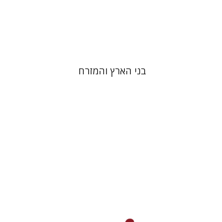
הנחת אתר ספר מודפס
$32
$35
בני הארץ והמזרח
דניאל פיקרסקי