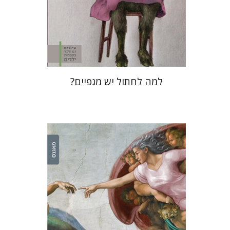
הנחת אתר ספר מודפס
$28
$31
למה לחתול יש מגפיים?
דוד שפרבר