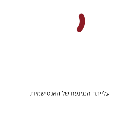
הנחת אתר ספר מודפס
$32
$35
עלייתה הנמנעת של האנטישמיות