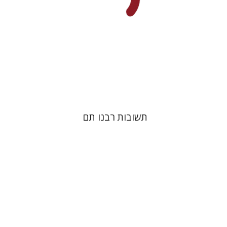
הנחת אתר ספר מודפס
$45
$50
תשובות רבנו תם
לורה אנגלשטיין
מירי אליאב-פלדון
דורון מגן