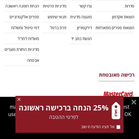
סדרות
צרו קשר
מדיניות פרטיות
הנחת הזמנה ראשונה
הוצאת אקדמון
מועצה מדעית
תנאי שימוש
ספרים אלקטרוניים
הוצאות ספרים מתארחות
דירקטוריון
פרס ברטל
דמי טיפול ומשלוח
הגשת כתב יד
משלוח לחו"ל
מדיניות החזרת מוצרים
אבטחה
רכישה מאובטחת
25% הנחה ברכישה ראשונה
magnespress.co.il uses cookies to give you the best
user experience. Using this website means you're OK
לפרטי ההטבה
with this.
אל תציג הודעה זו שוב
Find out more about our
cookies policy