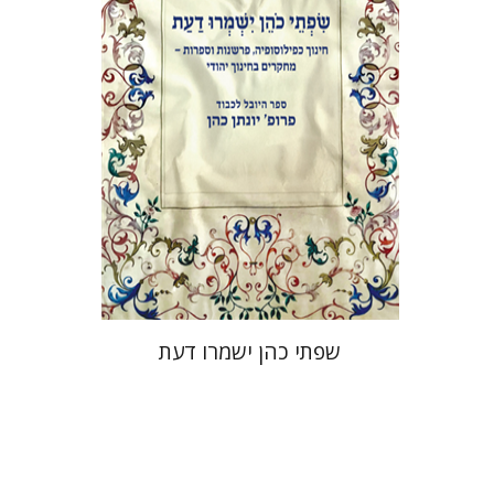
הנחת אתר ספר מודפס
$41
$46
שפתי כהן ישמרו דעת