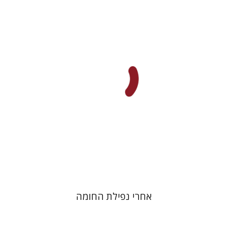
טיבור שלו שלוסר
הנחת אתר ספר מודפס
$38
$42
אחרי נפילת החומה