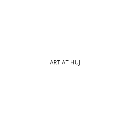
הנחת אתר ספר מודפס
$76
$85
ART AT HUJI
יעקב צ' מאיר
ישי רוזן-צבי