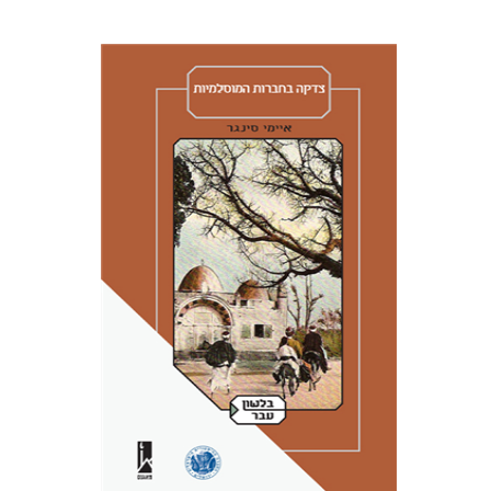
איימי סינגר
יצחק חן
אבנר גלעדי
מירי
אליאב-פלדון
רענן ריין
דורון מגן
הנחת אתר ספר מודפס
$41
$46