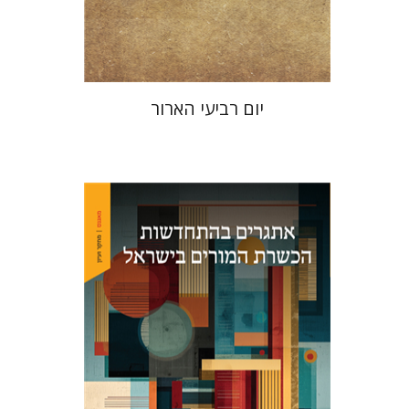
$25
$28
יום רביעי הארור
מאיה רזניק
שרון פיימן-נמסר
ענת
זוהר