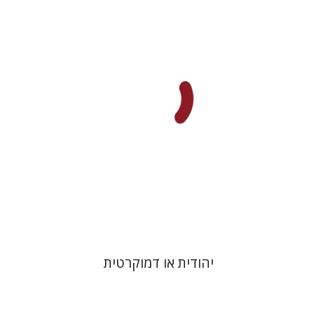
אריה דיין
הנחת אתר ספר מודפס
$32
$35
יהודית או דמוקרטית