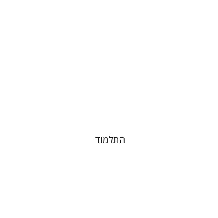
הנחת אתר ספר מודפס
$38
$42
התלמוד