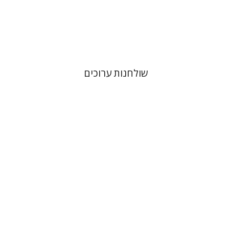
הנחת אתר ספר מודפס
$41
$46
שולחנות ערוכים
מיכל מור