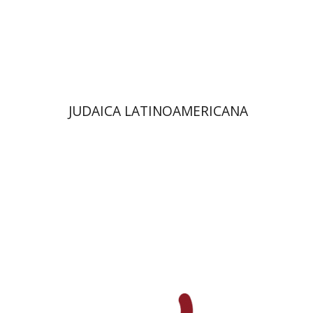
הנחת אתר ספר מודפס
$48
$53
JUDAICA LATINOAMERICANA
אברהם (רמי) ריינר
יוסף מרדכי
דובאוויק