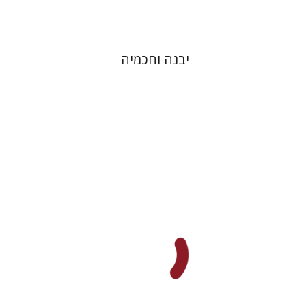
יבנה וחכמיה
פלורינדה פ. גולדברג.
פולט
קרשונוביץ שוסטר
דבי רויטמן
אפרים זדוף