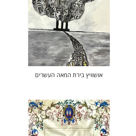
הנחת אתר ספר מודפס
$32
$35
אושוויץ בירת המאה העשרים
אלי הולצר
אבינועם רוזנק