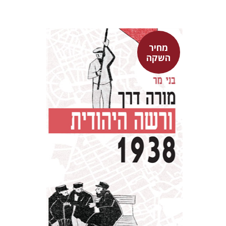
מחיר
השקה
בני מר
מחיר השקה
$29
$42