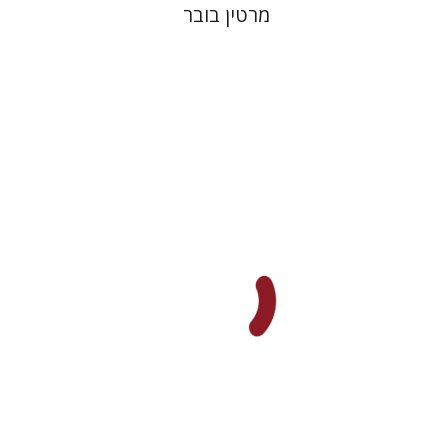
מרטין בובר
דוד סבתו
הנחת אתר ספר מודפס
$41
$46