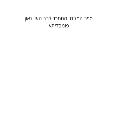
ספר המקח והממכר לרב האיי גאון
פומבדיתא
דנה קפלן
נתן וסרמן
זאב וייס
יאיר פורסטנברג