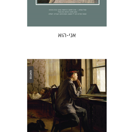
$32
$35
אני-הוא
אלכס ולדמן