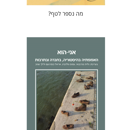
מה נספר לטף?
לילך שגיב
אריאל כנפו-נעם
גלית
נגה-בנאי
עמוס גולדברג
הנחת אתר ספר מודפס