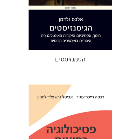
הנחת אתר ספר מודפס
$32
$35
הגימנזיסטים
אביטל גרשפלד-ליטוין
רבקה
רייכר-עתיר