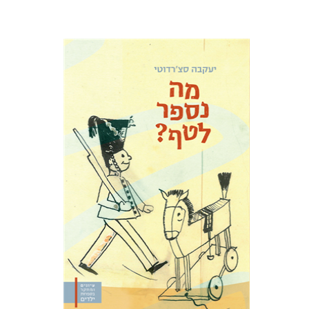
יעקבה סצ'רדוטי
תמי ישראלי
הנחת אתר ספר מודפס
$32
$35