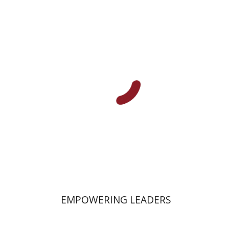
דניאל פיקרסקי
הנחת אתר ספר מודפס
$58
$64
EMPOWERING LEADERS