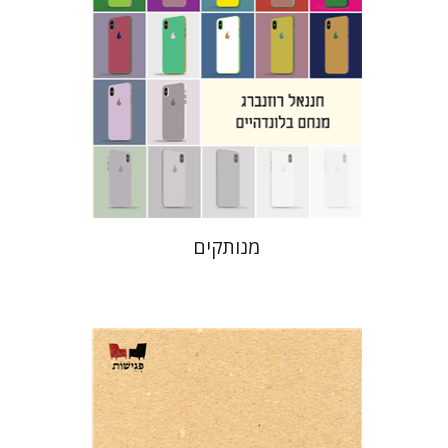
הנחת אתר ספר מודפס
$31
$34
מנותקים
נעמי שביט
מ. פחרי דייווידס