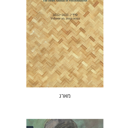
הנחת אתר ספר מודפס
$32
$35
מארג