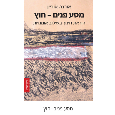
אורנה אוריין
הנחת אתר ספר מודפס
$25
$28
מסע פנים–חוץ