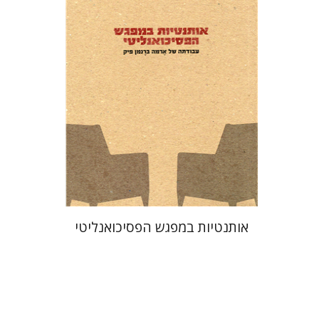
הנחת אתר ספר מודפס
$32
$35
אותנטיות במפגש הפסיכואנליטי