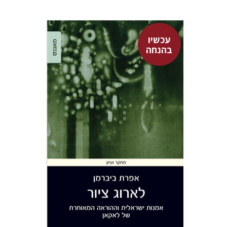
עכשיו
בהנחה
אפרת ביברמן
עכשיו בהנחה
$26
$35