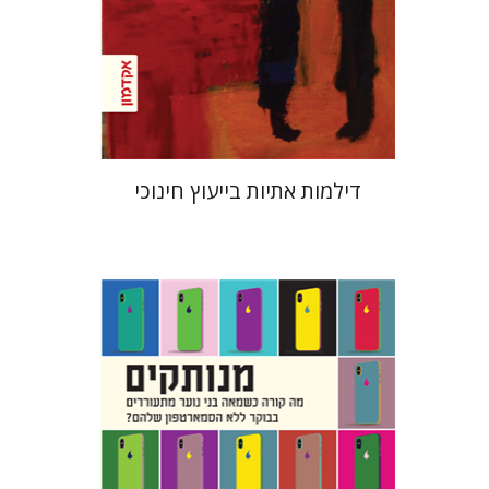
הנחת אתר ספר מודפס
$32
$35
דילמות אתיות בייעוץ חינוכי
חננאל רוזנברג
מנחם בלונדהיים