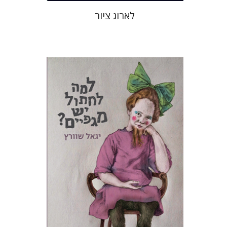
לארוג ציור
יגאל שוורץ
תמי ישראלי
הנחת אתר ספר מודפס