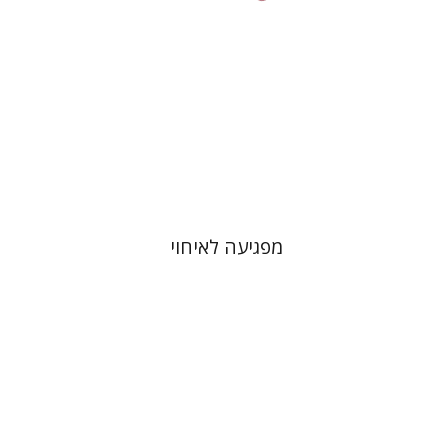
הנחת אתר ספר מודפס
$38
$42
מפגיעה לאיחוי
משה פלאי