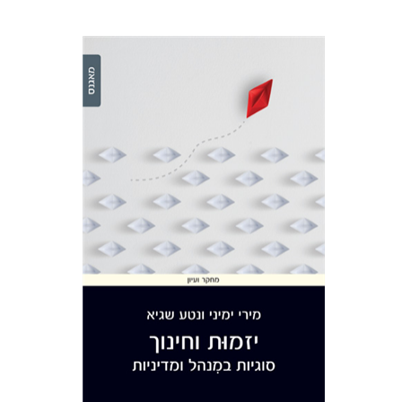
מירי ימיני
נטע שגיא
הנחת אתר ספר מודפס
$28
$31