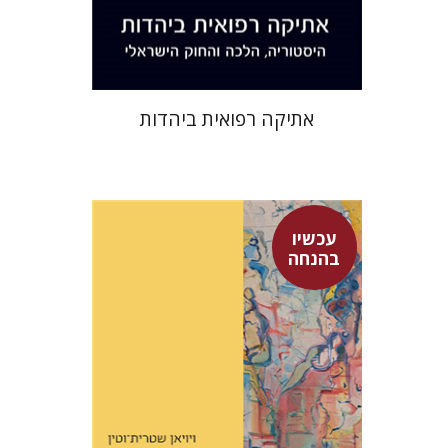
$38
$42
אתיקה רפואית ביהדות
עכשיו
בהנחה
ויויאן שטרית-וטין
מיכל ספיר