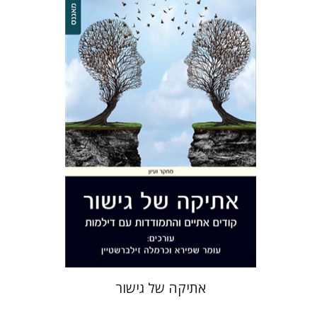
כרמלה זילברשטיין
עומר שפירא
הנחת אתר ספר מודפס
$28
$31
אתיקה של גישור