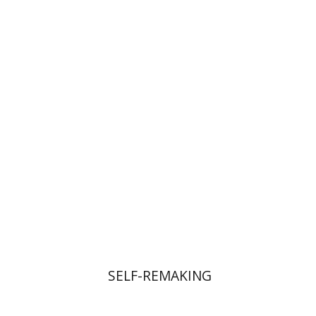
משה כספי
ורה רזניק-ווייס
הנחת אתר ספר מודפס
$45
$50
SELF-REMAKING