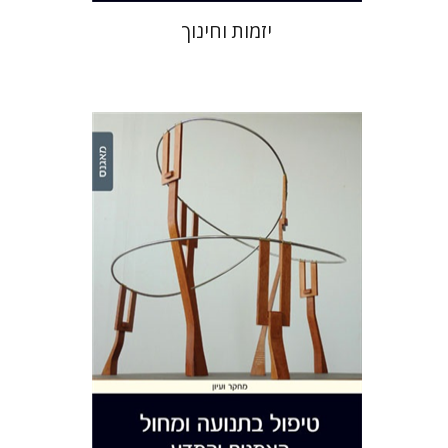
יזמות וחינוך
הילדה ונגרובר
שרון צ'ייקלין
הנחת אתר ספר מודפס