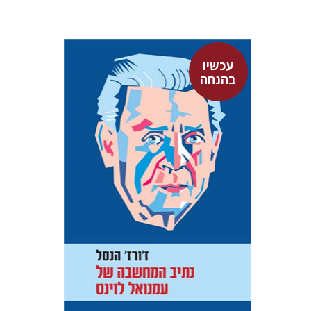
עכשיו
בהנחה
ז'ורז' הנסל
ז'ואל הנסל
רמה איילון
עכשיו בהנחה
$22
$30