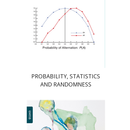
הנחת אתר ספר מודפס
$38
$42
PROBABILITY, STATISTICS
AND RANDOMNESS
פאדיה נאסר-אבו אלהיג'א
טלי היוש