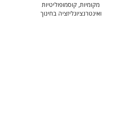
מקומיות, קוסמופוליטיות
ואינטרנציונליזציה בחינוך
רז קופרמן
הנחת אתר ספר מודפס
$35
$39