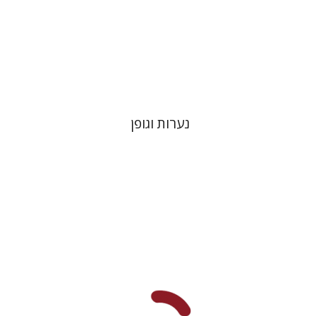
הנחת אתר ספר מודפס
$28
$31
נערות וגופן
טלי גל
אורי ינאי