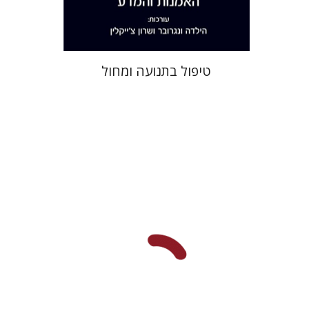
$38
$42
טיפול בתנועה ומחול
מיכל קומם
עינת לחובר
עינת
פלד