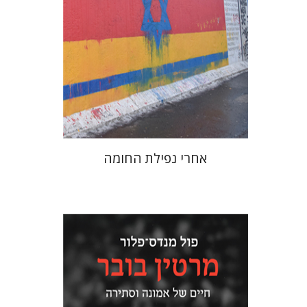
הנחת אתר ספר מודפס
$38
$42
אחרי נפילת החומה
פול מנדס-פלור
מתן אורם