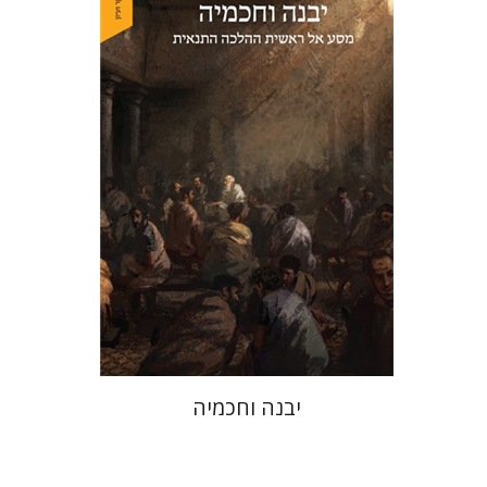
דוד סבתו
הנחת אתר ספר מודפס
$41
$46
יבנה וחכמיה