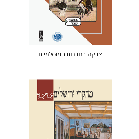
הנחת אתר ספר מודפס
$41
$46
צדקה בחברות המוסלמיות
שלום צבר
גלית חזן-רוקם
הגר
סלמון