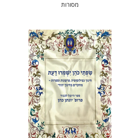
מסורות
אלי הולצר
אבינועם רוזנק
הנחת אתר ספר מודפס
$41
$46