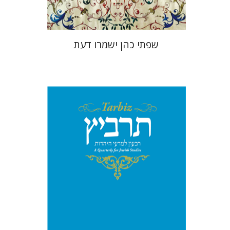
שפתי כהן ישמרו דעת
יהונתן גארב
מיכאל סיגל