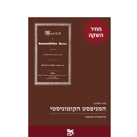
מחיר
השקה
פיני איפרגן
מחיר השקה
$22
$31