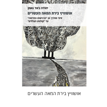
יהודה ג'אד נאמן
הנחת אתר ספר מודפס
$32
$35
אושוויץ בירת המאה העשרים