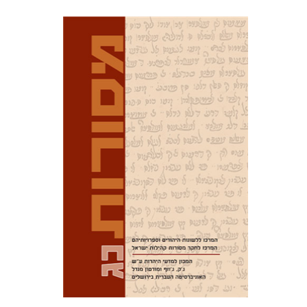
דוד מ' בוניס
עפרה תירוש-בקר
הנחת אתר ספר מודפס
$32
$35