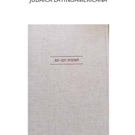
אברהם (רמי) ריינר
יוסף מרדכי
דובאוויק
הנחת אתר ספר מודפס
$45
$50