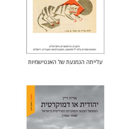
הנחת אתר ספר מודפס
$32
$35
עלייתה הנמנעת של האנטישמיות
אריה דיין