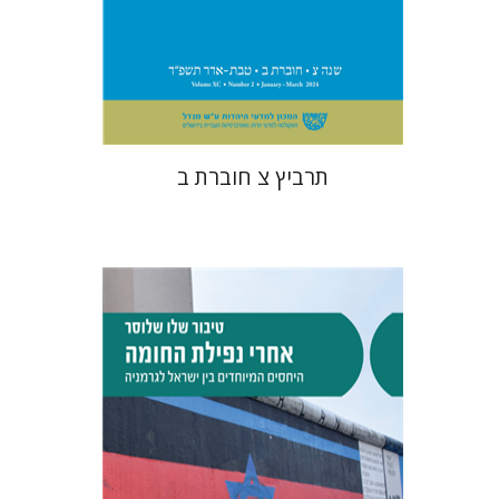
הנחת אתר ספר מודפס
$26
$29
תרביץ צ חוברת ב
טיבור שלו שלוסר