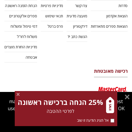
סדרות
צרו קשר
מדיניות פרטיות
הנחת הזמנה ראשונה
הוצאת אקדמון
מועצה מדעית
תנאי שימוש
ספרים אלקטרוניים
הוצאות ספרים מתארחות
דירקטוריון
פרס ברטל
דמי טיפול ומשלוח
הגשת כתב יד
משלוח לחו"ל
מדיניות החזרת מוצרים
אבטחה
רכישה מאובטחת
25% הנחה ברכישה ראשונה
magnespress.co.il uses cookies to give you the best
user experience. Using this website means you're OK
לפרטי ההטבה
with this.
אל תציג הודעה זו שוב
Find out more about our
cookies policy