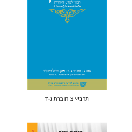
הנחת אתר ספר מודפס
$57
$63
תרביץ צ חוברת ג-ד