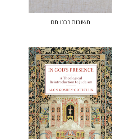
תשובות רבנו תם
אלון גושן-גוטשטיין