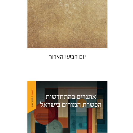
הנחת אתר ספר מודפס
$25
$28
יום רביעי הארור
מאיה רזניק
שרון פיימן-נמסר
ענת
זוהר