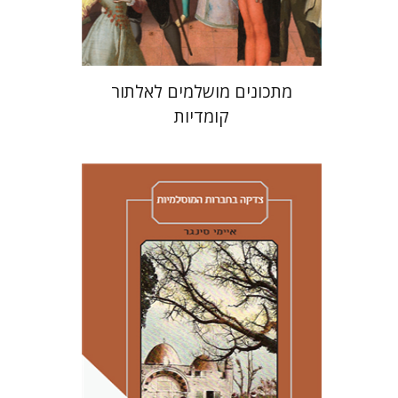
$38
$42
מתכונים מושלמים לאלתור
קומדיות
איימי סינגר
יצחק חן
אבנר גלעדי
מירי
אליאב-פלדון
רענן ריין
דורון מגן