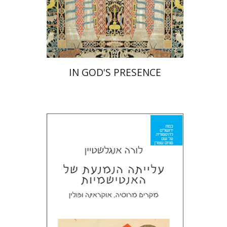
הנחת אתר ספר מודפס
$55
$61
IN GOD'S PRESENCE
לורה אנגלשטיין
מירי אליאב-פלדון
דורון מגן