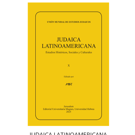
פלורינדה פ. גולדברג.
פולט
קרשונוביץ שוסטר
דבי רויטמן
אפרים זדוף
הנחת אתר ספר מודפס
$48
$53
JUDAICA LATINOAMERICANA