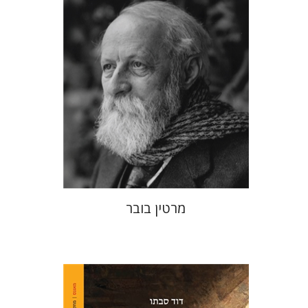
הנחת אתר ספר מודפס
$32
$35
מרטין בובר