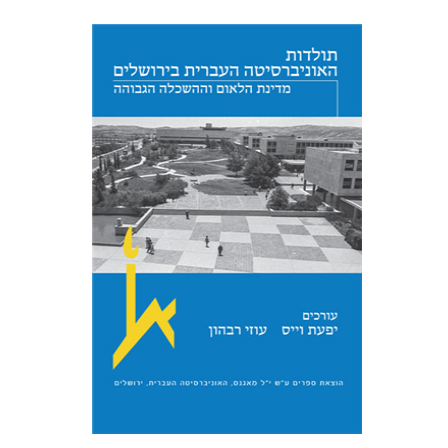
יפעת וייס
עוזי רבהון
הנחת אתר ספר מודפס
$54
$60