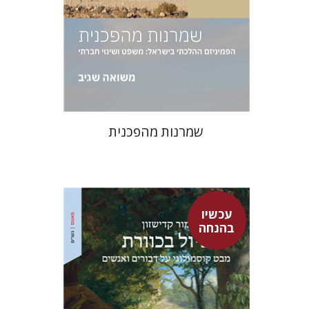
הנחת אתר ספר מודפס
$38
$42
שמרנות מהפכנית
עכשיו
בהנחה
מור קדישזון