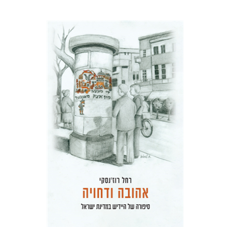
רחל רוז'נסקי
דוד בן-נחום
הנחת אתר ספר מודפס
$41
$46