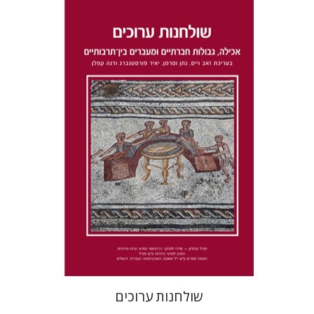
דנה קפלן
נתן וסרמן
זאב וייס
יאיר פורסטנברג
הנחת אתר ספר מודפס
$41
$46
שולחנות ערוכים