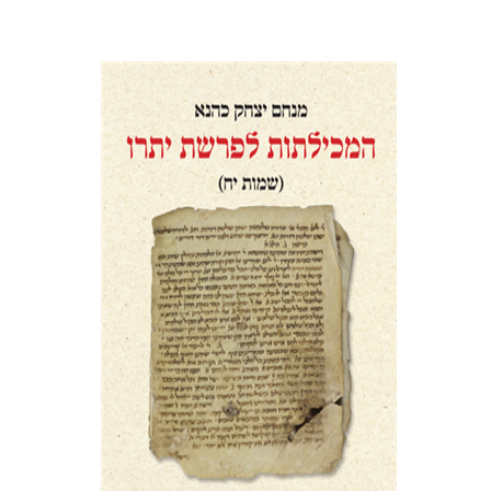
מנחם יצחק כהנא
הנחת אתר ספר מודפס
$41
$46