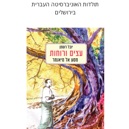
תולדות האוניברסיטה העברית
בירושלים
יובל רוטמן
הנחת אתר ספר מודפס
$32
$35