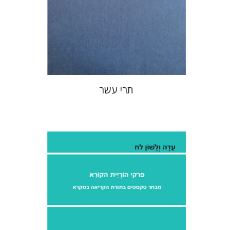
הנחת אתר ספר מודפס
$76
$85
תרי עשר
אילן אלדר
אהרן ממן