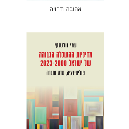
אהובה ודחויה
עמי וולנסקי
הנחת אתר ספר מודפס