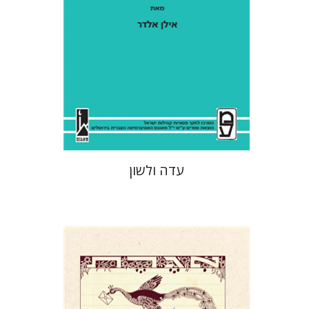
הנחת אתר ספר מודפס
$41
$46
עדה ולשון
יעל דר
דוד אסף