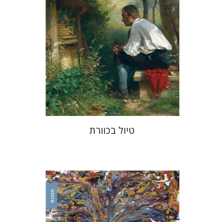
עכשיו בהנחה
$34
$46
טיול בכוורת
אורי כהן
נסים ליאון