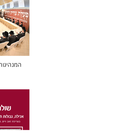
הנחת
המנהיגות
דנה קפ
יאיר פורסטנברג