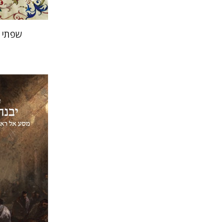
שפתי 
דוד סבתו