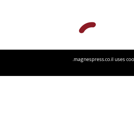
יונה פרנקל
גבריאל וסרמן
magnespress.co.il uses coo
הנחת אתר ספר מודפס
$64
$71
פיוטי שבת חתן ושבת ברית מילה