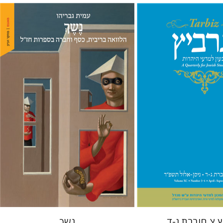
 גארב
מיכאל סיגל
עמית גבריהו
 אתר ספר מודפס
הנחת אתר ספר מודפס
$38
$57
$42
$63
 צ חוברת ג-ד
נשך