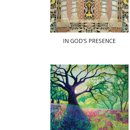
הנחת אתר ספר מודפס
$55
$61
IN GOD'S PRESENCE
Yiscah Smith