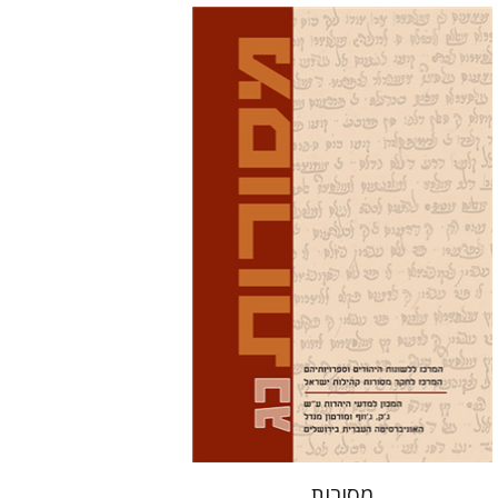
דוד מ' בוניס
עפרה תירוש-בקר
הנחת אתר ספר מודפס
$32
$35
מסורות