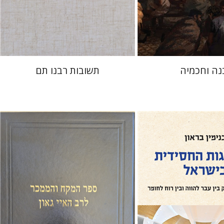
 אתר ספר מודפס
הנחת אתר ספר מודפס
$45
$41
$50
$46
נה וחכמיה
תשובות רבנו תם
ון
יהודה צבי שטמפפר
משה גרוס