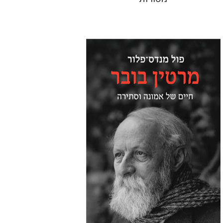
פול מנדס-פלור
מתן אורם
הנחת אתר ספר מודפס
$32
$35