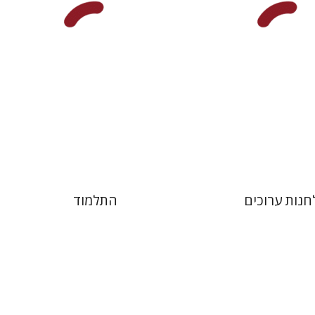
 אתר ספר מודפס
הנחת אתר ספר מודפס
$38
$41
$42
$46
חנות ערוכים
התלמוד
ביץ