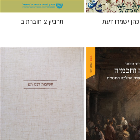
כהן ישמרו דעת
תרביץ צ חוברת ב
אברהם (רמי) ריינר
יוסף מרדכי
דובאוויק