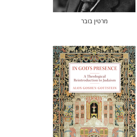
מרטין בובר
אלון גושן-גוטשטיין