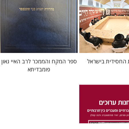
 אתר ספר מודפס
הנחת אתר ספר מודפס
$45
$41
$50
$46
 החסידית בישראל
ספר המקח והממכר לרב האיי גאון
פומבדיתא
יעקב צ' מאיר
ישי רוזן-צבי
לן
נתן וסרמן
זאב וייס