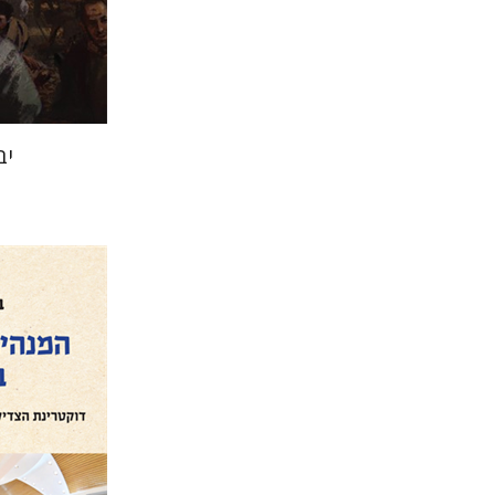
הנחת
יב
בנימין ברא