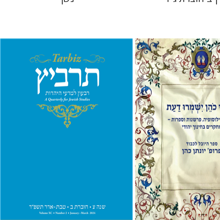
יהונתן גארב
מיכאל סיגל
לצר
אבינועם רוזנק
 אתר ספר מודפס
הנחת אתר ספר מודפס
$26
$41
$29
$46