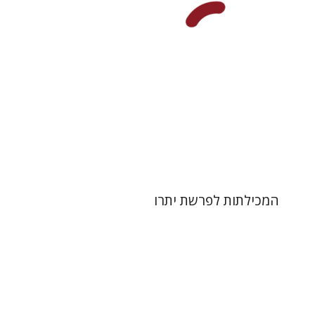
הנחת אתר ספר מודפס
$41
$46
המכילתות לפרשת יתרו