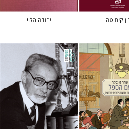
ון קיחוטה
יהודה הלוי
קר
פרימו לוי
נר
מנואלה קונסוני
יונתן פיין