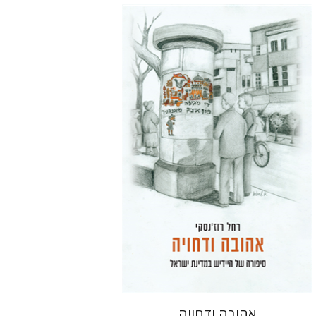
רחל רוז'נסקי
דוד בן-נחום
הנחת אתר ספר מודפס
$41
$46
אהובה ודחויה