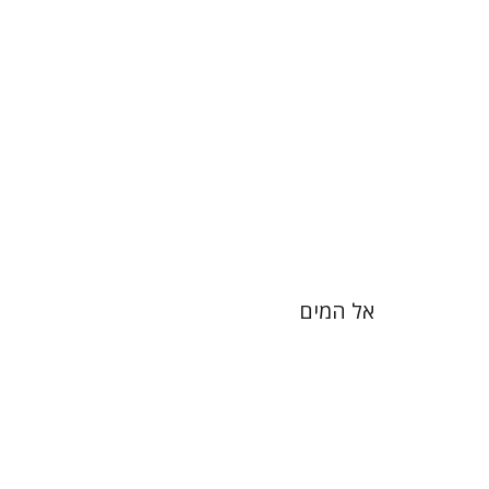
הנחת אתר ספר מודפס
$28
$31
אל המים