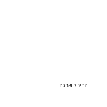
קארין נויבורגר-טויטו
הנחת אתר ספר מודפס
$32
$35
הר ירוק ואהבה