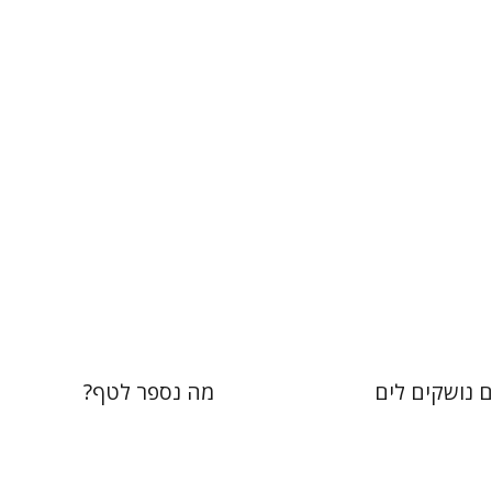
תמי ישראלי
 אתר ספר מודפס
הנחת אתר ספר מודפס
$32
$32
$35
$35
 נושקים לים
מה נספר לטף?