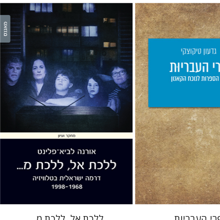
צקי
אורנה לביא-פלינט
יס
 אתר ספר מודפס
הנחת אתר ספר מודפס
$38
$25
$42
$28
רי העבריות
ללכת אל, ללכת מ...