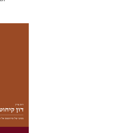
רות פיין
יעל שר
הנחת