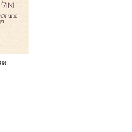
הנחת
ואול
אמיר ל
אמיר לר