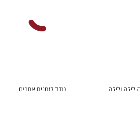
 אתר ספר מודפס
עכשיו בהנחה
$31
$38
$42
$42
 לילה ולילה
נודד לזמנים אחרים
ינסקר
יעקבה סצ'רדוטי