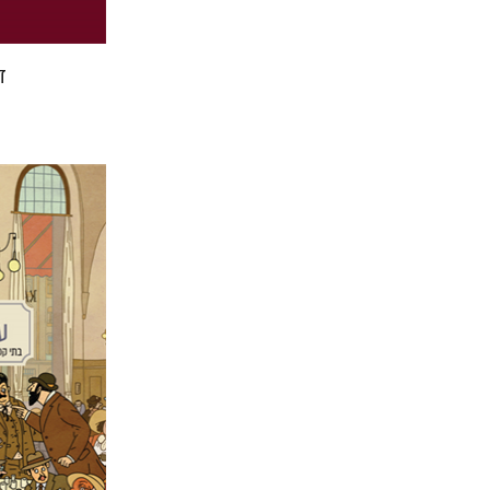
ד
שחר פינס
מתן קמי