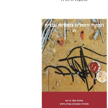
תמר ס' הס
הנחת אתר ספר מודפס
$38
$42