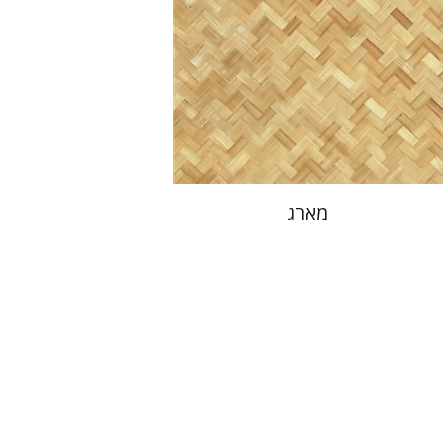
הנחת אתר ספר מודפס
$38
$42
מארג
דינה ברדיצ'בסקי