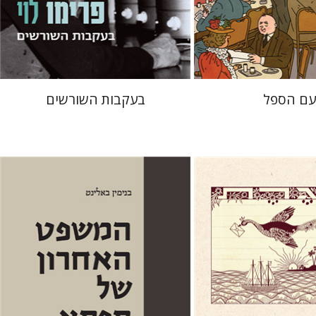
 אתר ספר מודפס
הנחת אתר ספר מודפס
$38
$38
$42
$42
עם הספל
בעקבות השורשים
בנימין באלינט
יפתח בריל
וד אסף