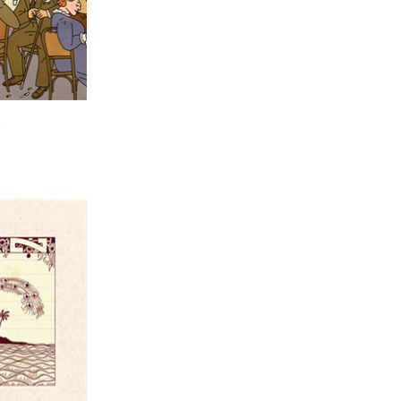
הנחת
יעל דר
ד