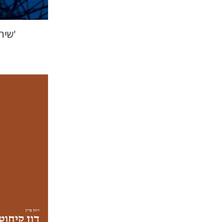
'שיח
רות פיין
יעל שר