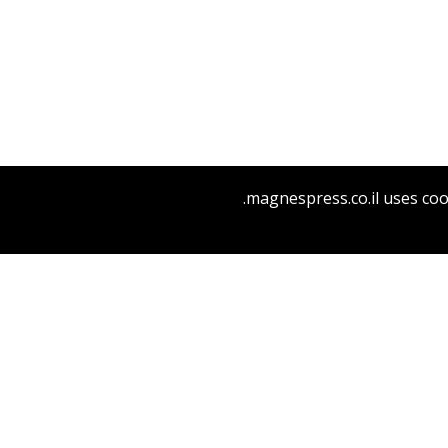
יעל דר
דוד אסף
magnespress.co.il uses coo
הנחת אתר ספר מודפס
$41
$46
ואולי נתראה עוד