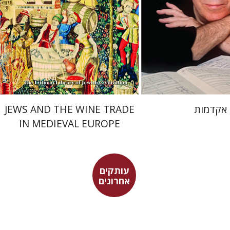
 אתר ספר מודפס
הנחת אתר ספר מודפס
$45
$32
$50
$35
אקדמות
JEWS AND THE WINE TRADE
IN MEDIEVAL EUROPE
עותקים
אחרונים
דוד רוזנטל
בר
הגר סלמון
גלית