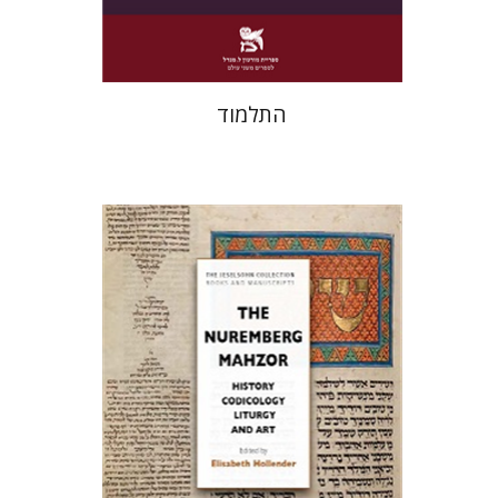
$38
$42
התלמוד
אליזבט הולנדר