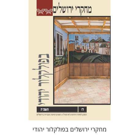
שלום צבר
גלית חזן-רוקם
הגר
סלמון
הנחת אתר ספר מודפס
$32
$35
מחקרי ירושלים בפולקלור יהודי