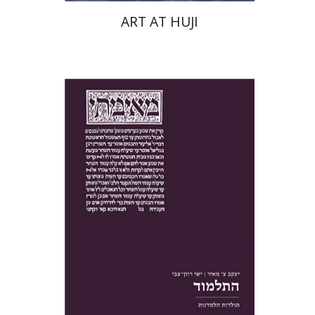
ART AT HUJI
יעקב צ' מאיר
ישי רוזן-צבי
הנחת אתר ספר מודפס