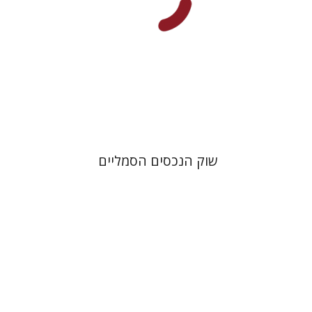
הנחת אתר ספר מודפס
$28
$31
שוק הנכסים הסמליים
קתרין סטפן
François