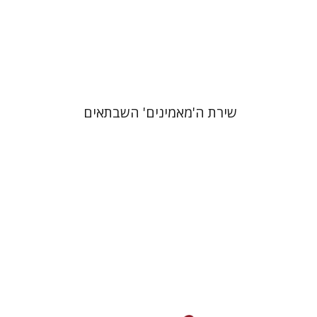
הנחת אתר ספר מודפס
$41
$46
שירת ה'מאמינים' השבתאים
פייר בורדייה
ז'יזל ספירו
אמוץ גלעדי
ז'יזל ספירו
אמוץ גלעדי