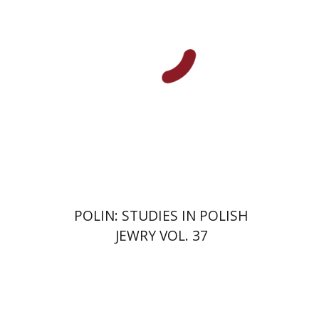
Guesnet
Antony Polonsky
הנחת אתר ספר מודפס
$122
$135
POLIN: STUDIES IN POLISH
JEWRY VOL. 37