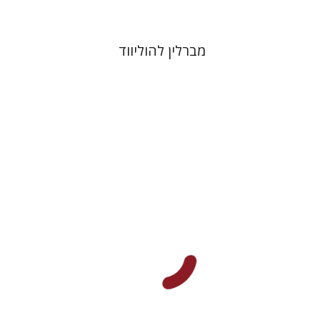
מברלין להוליווד
יוסי לוין