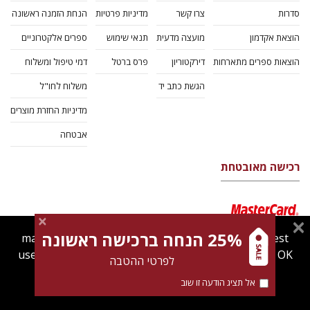
סדרות
צרו קשר
מדיניות פרטיות
הנחת הזמנה ראשונה
הוצאת אקדמון
מועצה מדעית
תנאי שימוש
ספרים אלקטרוניים
הוצאות ספרים מתארחות
דירקטוריון
פרס ברטל
דמי טיפול ומשלוח
הגשת כתב יד
משלוח לחו"ל
מדיניות החזרת מוצרים
אבטחה
רכישה מאובטחת
25% הנחה ברכישה ראשונה
magnespress.co.il uses cookies to give you the best
user experience. Using this website means you're OK
לפרטי ההטבה
with this.
אל תציג הודעה זו שוב
Find out more about our
cookies policy