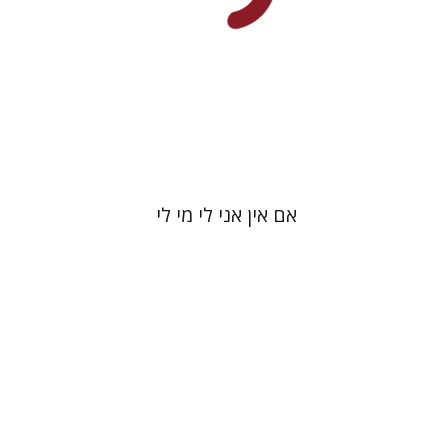
הנחת אתר ספר מודפס
$41
$46
אם אין אני לי מי לי
רם בן-שלום