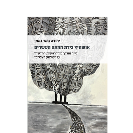
יהודה ג'אד נאמן
הנחת אתר ספר מודפס
$32
$35