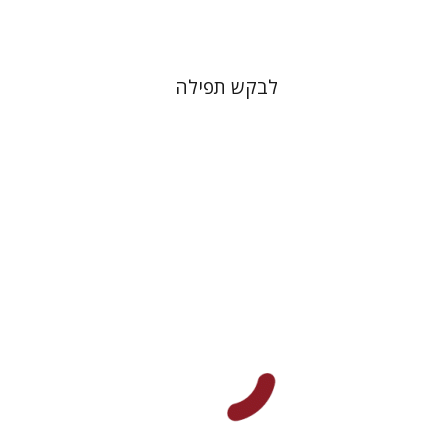
לבקש תפילה
הדר פלדמן סמט