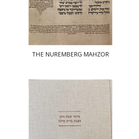
הנחת אתר ספר מודפס
$145
$161
THE NUREMBERG MAHZOR
יונה פרנקל
גבריאל וסרמן