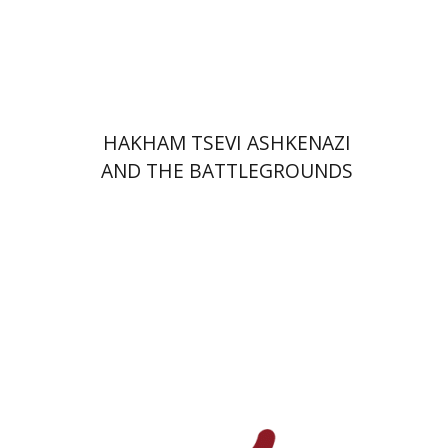
הנחת אתר ספר מודפס
$45
$50
HAKHAM TSEVI ASHKENAZI
AND THE BATTLEGROUNDS
OF THE EARLY MODERN
RABBINATE
יעקב רואי
איליה וובשין