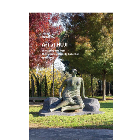
מיכל מור
הנחת אתר ספר מודפס
$76
$85