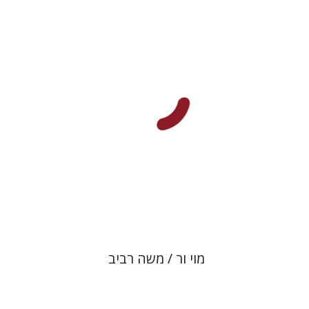
רונה סלע
הנחת אתר ספר מודפס
$80
$89
מוי ור / משה רביב