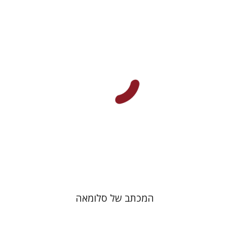
הנחת אתר ספר מודפס
$41
$46
המכתב של סלומאה