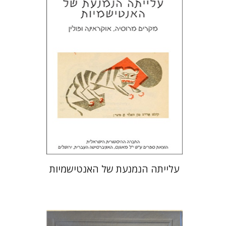
מירי אליאב-פלדון
דורון מגן
הנחת אתר ספר מודפס
$32
$35
עלייתה הנמנעת של האנטישמיות