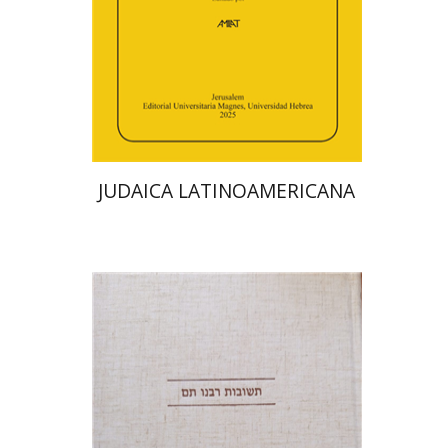
הנחת אתר ספר מודפס
$48
$53
JUDAICA LATINOAMERICANA
אברהם (רמי) ריינר
יוסף מרדכי
דובאוויק