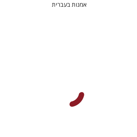
אמנות בעברית
דוד הנשקה
הנחת אתר ספר מודפס
$76
$85