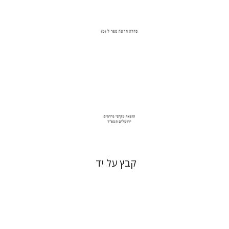
הנחת אתר ספר מודפס
$31
$34
קבץ על יד
רם בן-שלום