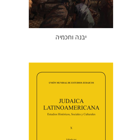
$41
$46
יבנה וחכמיה
פלורינדה פ. גולדברג.
פולט
קרשונוביץ שוסטר
דבי רויטמן
אפרים זדוף