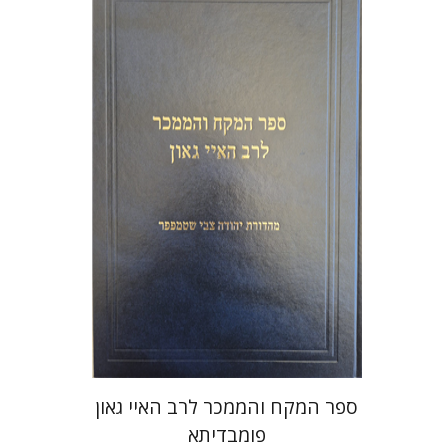
יהודה צבי שטמפפר
משה גרוס
הנחת אתר ספר מודפס
$45
$50
ספר המקח והממכר לרב האיי גאון
פומבדיתא