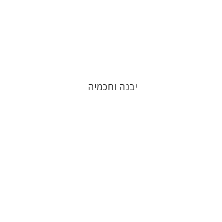
הנחת אתר ספר מודפס
$41
$46
יבנה וחכמיה
אברהם (רמי) ריינר
יוסף מרדכי
דובאוויק