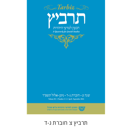
יהונתן גארב
מיכאל סיגל
הנחת אתר ספר מודפס
$57
$63
תרביץ צ חוברת ג-ד