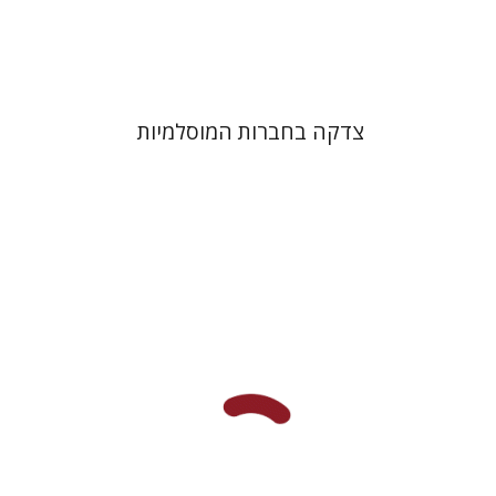
$41
$46
צדקה בחברות המוסלמיות
שלום צבר
גלית חזן-רוקם
הגר
סלמון