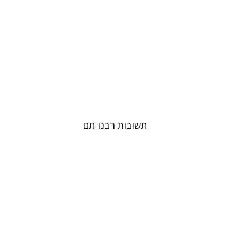
הנחת אתר ספר מודפס
$45
$50
תשובות רבנו תם
אלון גושן-גוטשטיין