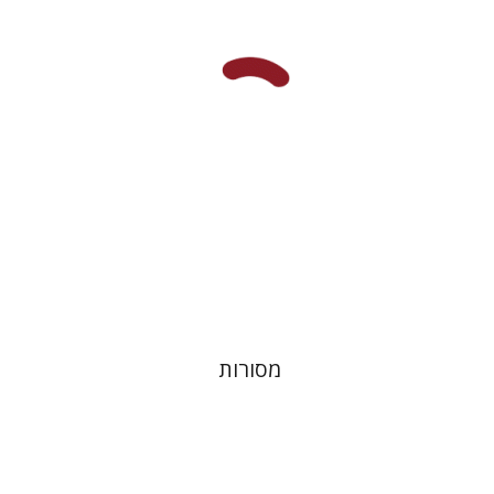
דוד מ' בוניס
עפרה תירוש-בקר
הנחת אתר ספר מודפס
$32
$35
מסורות