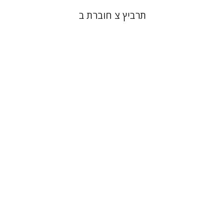
תרביץ צ חוברת ב
פול מנדס-פלור
מתן אורם
הנחת אתר ספר מודפס