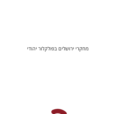
הנחת אתר ספר מודפס
$32
$35
מחקרי ירושלים בפולקלור יהודי
יהודה ג'אד נאמן