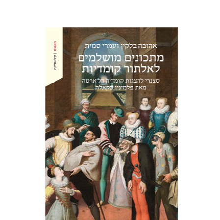
אהובה בלקין
עמרי סמית
הנחת אתר ספר מודפס
$38
$42