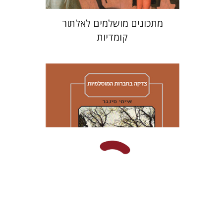
מתכונים מושלמים לאלתור
קומדיות
איימי סינגר
יצחק חן
אבנר גלעדי
מירי
אליאב-פלדון
רענן ריין
דורון מגן
הנחת אתר ספר מודפס