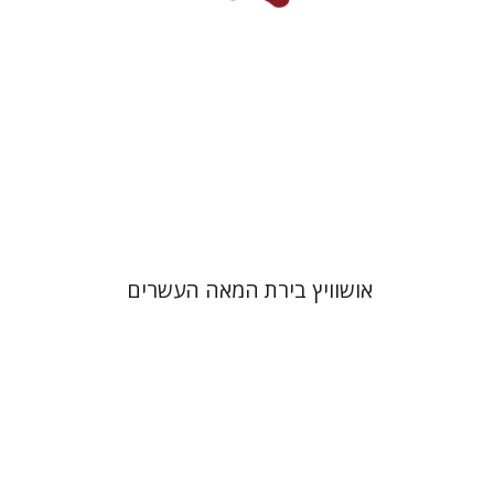
הנחת אתר ספר מודפס
$32
$35
אושוויץ בירת המאה העשרים