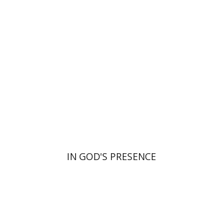
הנחת אתר ספר מודפס
$55
$61
IN GOD'S PRESENCE