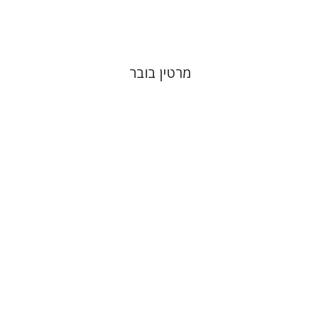
$32
$35
מרטין בובר
דוד סבתו