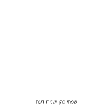
אלי הולצר
אבינועם רוזנק
הנחת אתר ספר מודפס
$41
$46
שפתי כהן ישמרו דעת