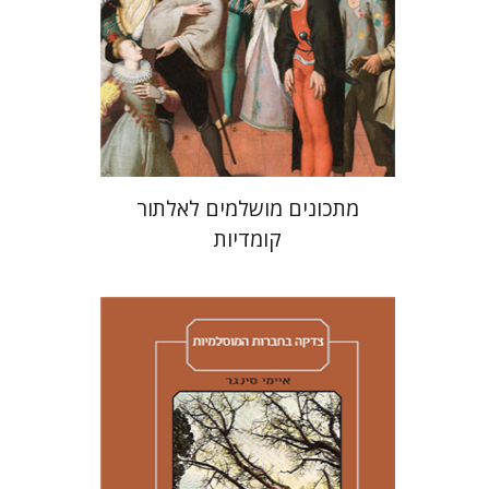
הנחת אתר ספר מודפס
$38
$42
מתכונים מושלמים לאלתור
קומדיות
איימי סינגר
יצחק חן
אבנר גלעדי
מירי
אליאב-פלדון
רענן ריין
דורון מגן