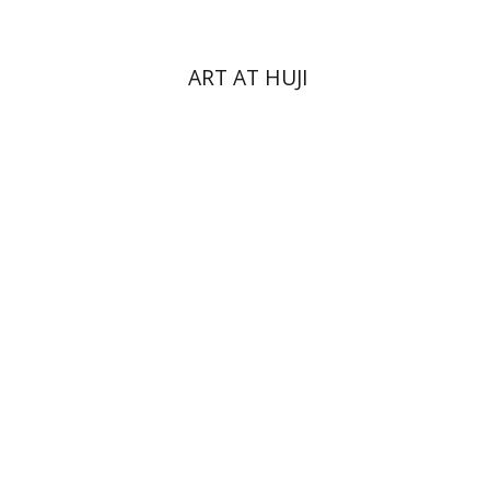
ART AT HUJI
יעקב צ' מאיר
ישי רוזן-צבי