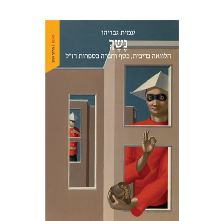
עמית גבריהו
הנחת אתר ספר מודפס
$38
$42