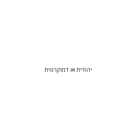
הנחת אתר ספר מודפס
$32
$35
יהודית או דמוקרטית
בנימין בראון