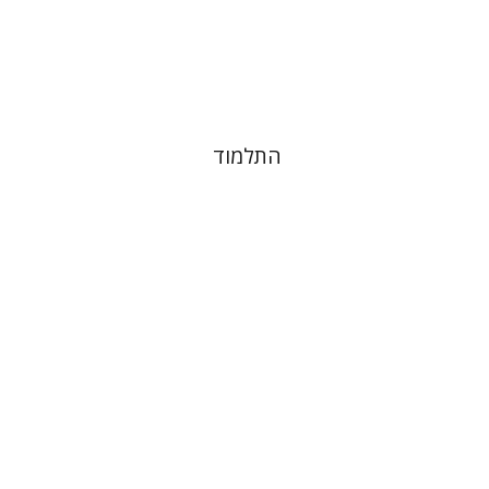
הנחת אתר ספר מודפס
$38
$42
התלמוד
אליזבט הולנדר