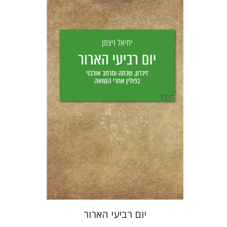
יחיאל ויצמן
יפעת וייס
הנחת אתר ספר מודפס
$25
$28
יום רביעי הארור