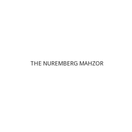
הנחת אתר ספר מודפס
$145
$161
THE NUREMBERG MAHZOR
חגית קריק