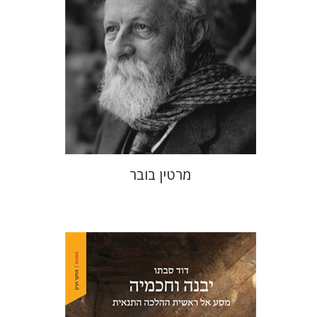
הנחת אתר ספר מודפס
$32
$35
מרטין בובר
דוד סבתו