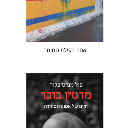
הנחת אתר ספר מודפס
$38
$42
אחרי נפילת החומה
פול מנדס-פלור
מתן אורם