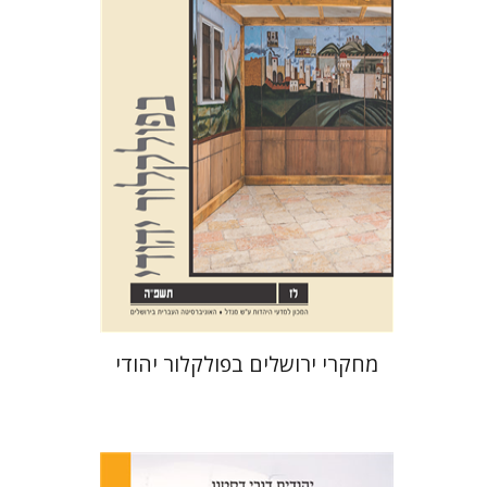
שלום צבר
גלית חזן-רוקם
הגר
סלמון
הנחת אתר ספר מודפס
$32
$35
מחקרי ירושלים בפולקלור יהודי