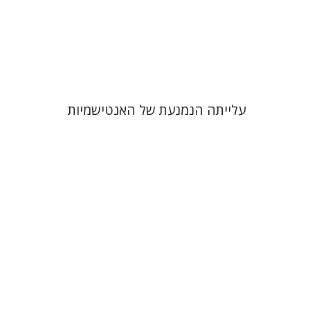
הנחת אתר ספר מודפס
$32
$35
עלייתה הנמנעת של האנטישמיות
אריה דיין