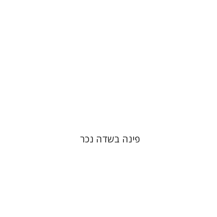
הנחת אתר ספר מודפס
$41
$46
פינה בשדה נכר