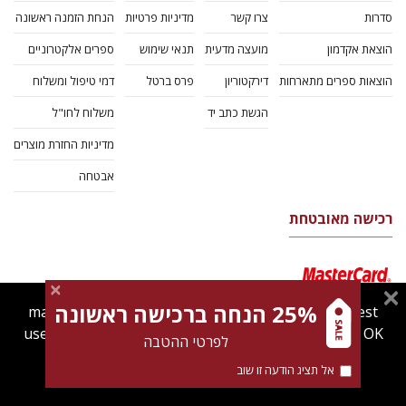
סדרות
צרו קשר
מדיניות פרטיות
הנחת הזמנה ראשונה
הוצאת אקדמון
מועצה מדעית
תנאי שימוש
ספרים אלקטרוניים
הוצאות ספרים מתארחות
דירקטוריון
פרס ברטל
דמי טיפול ומשלוח
הגשת כתב יד
משלוח לחו"ל
מדיניות החזרת מוצרים
אבטחה
רכישה מאובטחת
25% הנחה ברכישה ראשונה
magnespress.co.il uses cookies to give you the best
user experience. Using this website means you're OK
לפרטי ההטבה
with this.
אל תציג הודעה זו שוב
Find out more about our
cookies policy