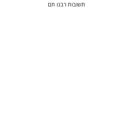
תשובות רבנו תם
ירון ניב
יוסי טל
הנחת אתר ספר מודפס
$41
$46