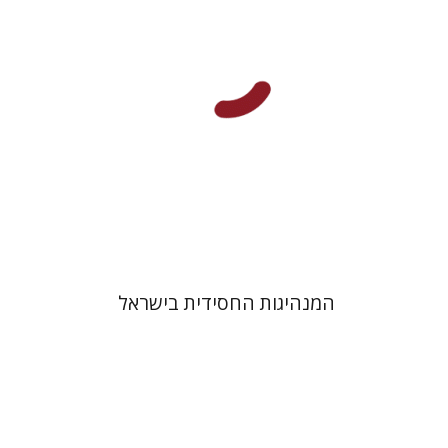
הנחת אתר ספר מודפס
$41
$46
המנהיגות החסידית בישראל