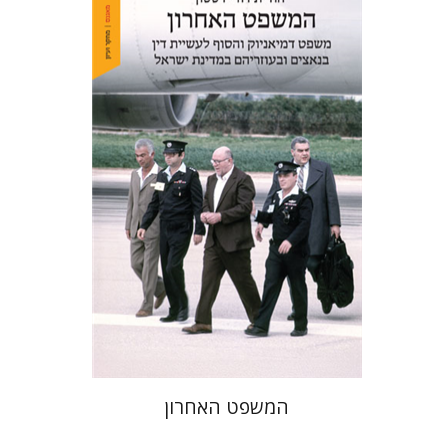
יהודית דורי דסטון
הנחת אתר ספר מודפס
$41
$46
המשפט האחרון