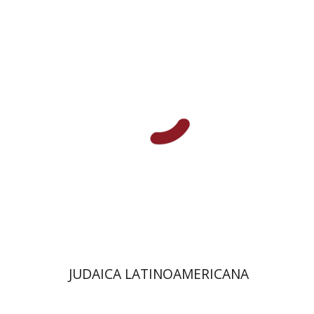
פלורינדה פ. גולדברג.
פולט
קרשונוביץ שוסטר
דבי רויטמן
אפרים זדוף
הנחת אתר ספר מודפס
$48
$53
JUDAICA LATINOAMERICANA