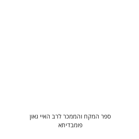
יהודה צבי שטמפפר
משה גרוס
הנחת אתר ספר מודפס
$45
$50
ספר המקח והממכר לרב האיי גאון
פומבדיתא