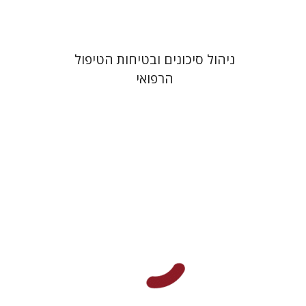
ניהול סיכונים ובטיחות הטיפול
הרפואי
לורה אנגלשטיין
מירי אליאב-פלדון
דורון מגן