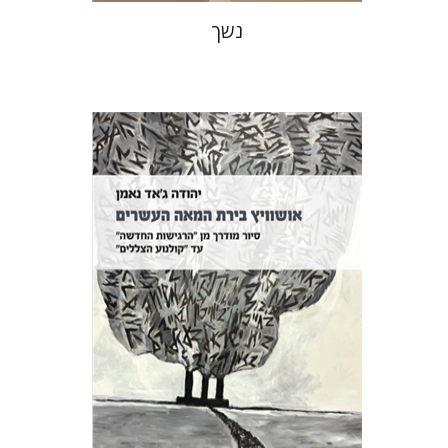
נשך
יהודה ג'אד נאמן
הנחת אתר ספר מודפס