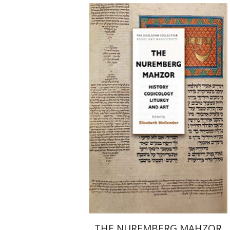
אליזבט הולנדר
הנחת אתר ספר מודפס
$145
$161
THE NUREMBERG MAHZOR