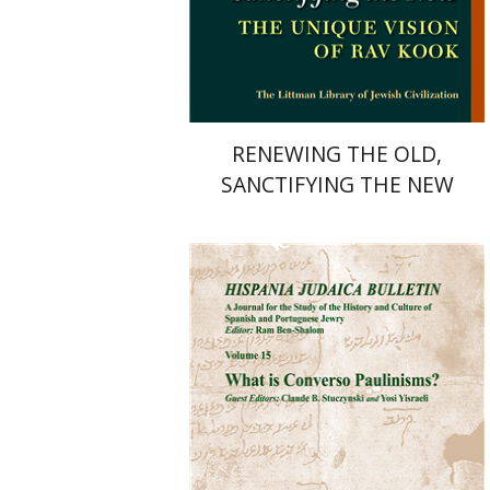
הנחת אתר ספר מודפס
$34
$38
RENEWING THE OLD,
SANCTIFYING THE NEW
רם בן-שלום