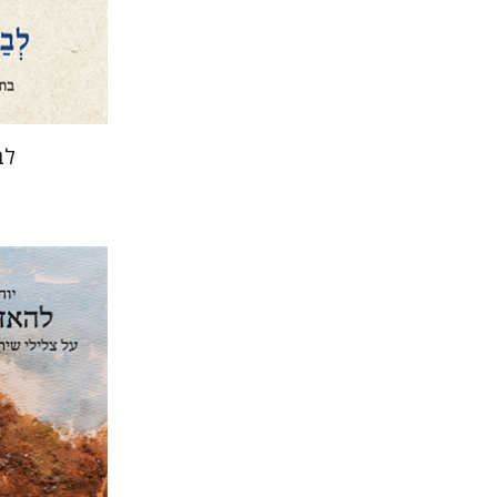
הנחת
לב
יוחנן סטנ