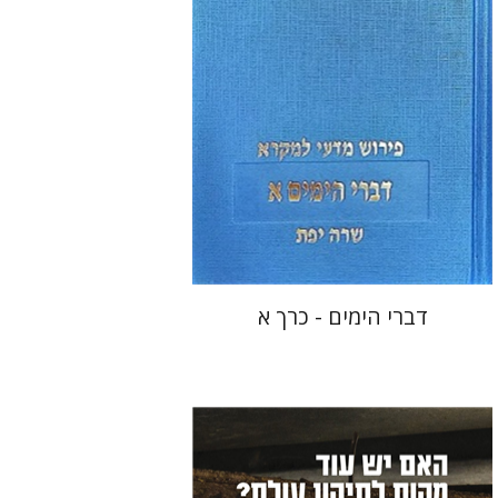
הנחת אתר ספר מודפס
$48
$53
דברי הימים - כרך א