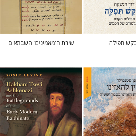
 אתר ספר מודפס
הנחת אתר ספר מודפס
$41
$76
$46
$85
קש תפילה
שירת ה'מאמינים' השבתאים
פילד
יוסי לוין