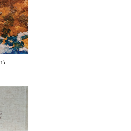
הנחת
להא
שולמית אל