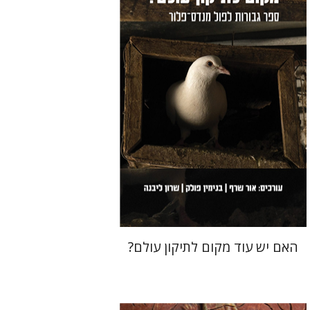
שרון ליבנה
בנימין פולק
אור שרף
הנחת אתר ספר מודפס
$36
$40
האם יש עוד מקום לתיקון עולם?