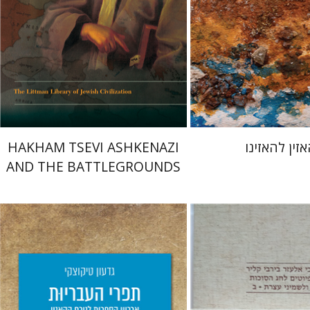
 אתר ספר מודפס
הנחת אתר ספר מודפס
$45
$48
$50
$53
זין להאזינו
HAKHAM TSEVI ASHKENAZI
AND THE BATTLEGROUNDS
OF THE EARLY MODERN
RABBINATE
גדעון טיקוצקי
יצור
יפעת וייס