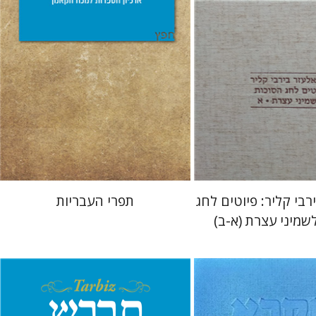
 אתר ספר מודפס
הנחת אתר ספר מודפס
$25
$112
$28
$125
רבי קליר: פיוטים לחג
תפרי העבריות
שמיני עצרת (א-ב)