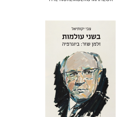
צבי יקותיאל
הנחת אתר ספר מודפס
$32
$35