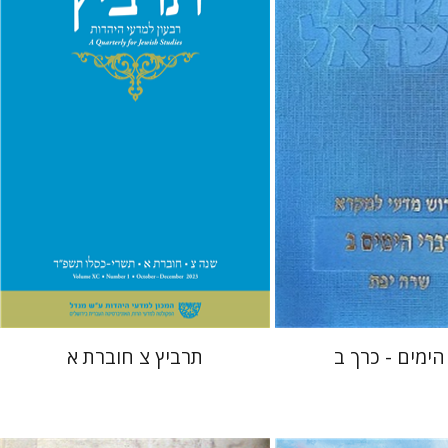
מיכאל סיגל
יהונתן גארב
 אתר ספר מודפס
הנחת אתר ספר מודפס
$28
$48
$31
$53
הימים - כרך ב
תרביץ צ חוברת א