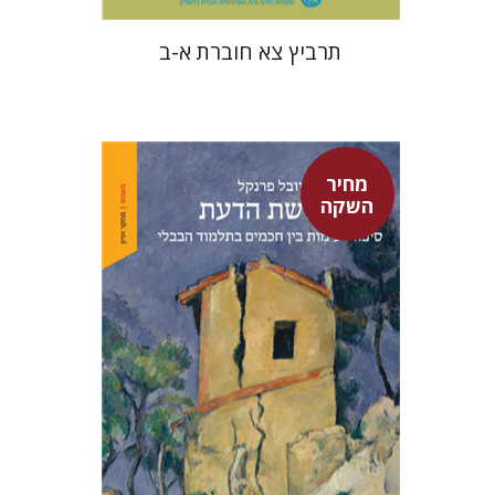
תרביץ צא חוברת א-ב
מחיר
השקה
יובל פרנקל
מחיר השקה