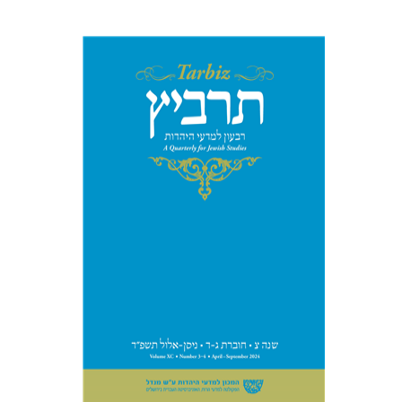
יהונתן גארב
מיכאל סיגל
הנחת אתר ספר מודפס
$57
$63