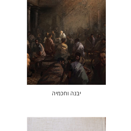
הנחת אתר ספר מודפס
$41
$46
יבנה וחכמיה
אברהם (רמי) ריינר
יוסף מרדכי