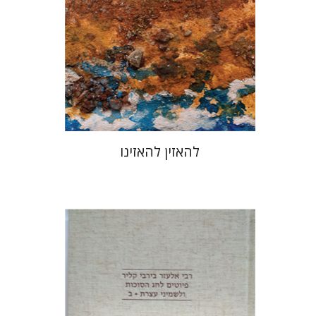
הנחת אתר ספר מודפס
$48
$53
להאזין להאזינו
שולמית אליצור