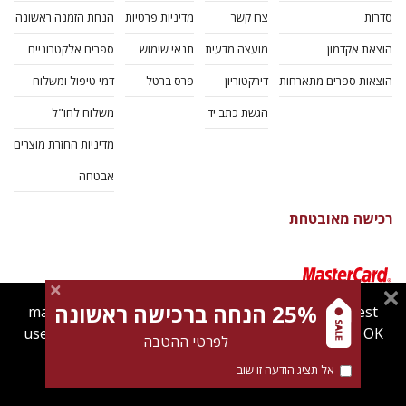
סדרות
צרו קשר
מדיניות פרטיות
הנחת הזמנה ראשונה
הוצאת אקדמון
מועצה מדעית
תנאי שימוש
ספרים אלקטרוניים
הוצאות ספרים מתארחות
דירקטוריון
פרס ברטל
דמי טיפול ומשלוח
הגשת כתב יד
משלוח לחו"ל
מדיניות החזרת מוצרים
אבטחה
רכישה מאובטחת
25% הנחה ברכישה ראשונה
magnespress.co.il uses cookies to give you the best
user experience. Using this website means you're OK
לפרטי ההטבה
with this.
אל תציג הודעה זו שוב
Find out more about our
cookies policy