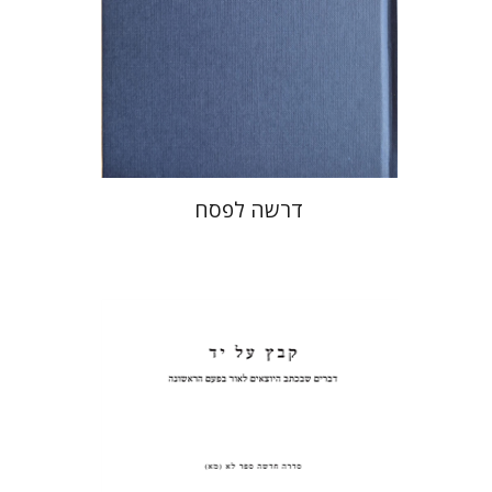
הנחת אתר ספר מודפס
$38
$42
דרשה לפסח
פנחס רוט