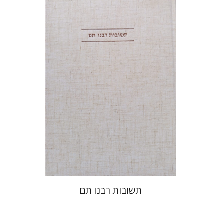
דובאוויק
הנחת אתר ספר מודפס
$45
$50
תשובות רבנו תם