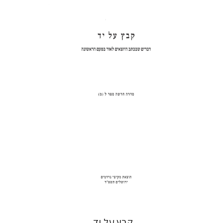
שולמית אליצור
הנחת אתר ספר מודפס
$31
$34
קבץ על יד