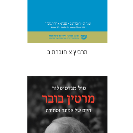
הנחת אתר ספר מודפס
$26
$29
תרביץ צ חוברת ב
פול מנדס-פלור
מתן אורם