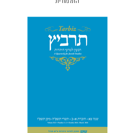
התלמודית
מיכאל סיגל
יהונתן גארב
הנחת אתר ספר מודפס
$57
$63