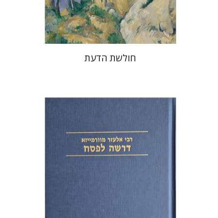
$32
$46
חולשת הדעת
אלעזר מוורמייזא
שמחה עמנואל