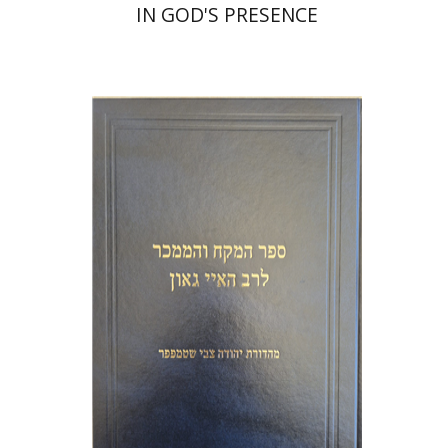
IN GOD'S PRESENCE
יהודה צבי שטמפפר
משה גרוס
הנחת אתר ספר מודפס
$45
$50