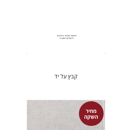
הנחת אתר ספר מודפס
$31
$34
קבץ על יד
מחיר
השקה
שמעון שטובר