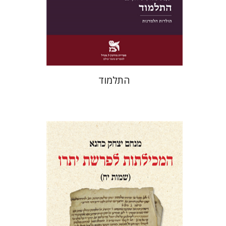
הנחת אתר ספר מודפס
$38
$42
התלמוד
מנחם יצחק כהנא