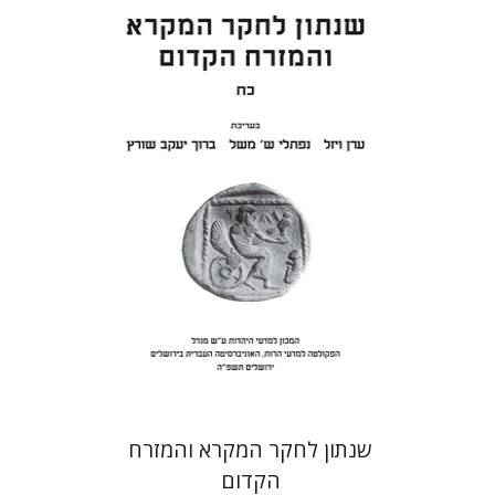
ערן ויזל
נפתלי ש' משל
ברוך
יעקב שורץ
הנחת אתר ספר מודפס
$41
$46
שנתון לחקר המקרא והמזרח
הקדום