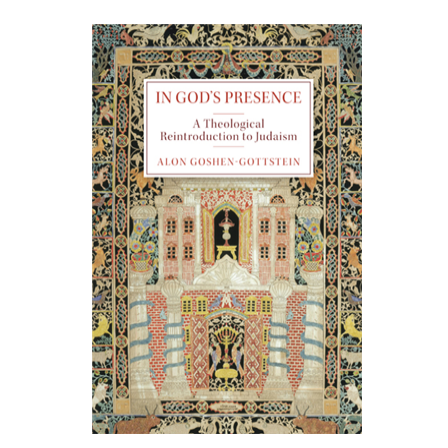
אלון גושן-גוטשטיין
הנחת אתר ספר מודפס
$55
$61