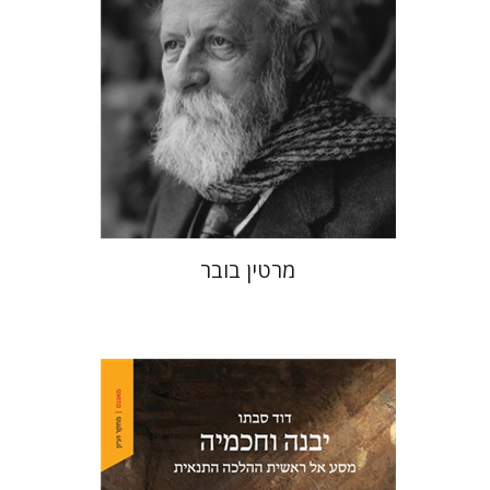
הנחת אתר ספר מודפס
$32
$35
מרטין בובר
דוד סבתו