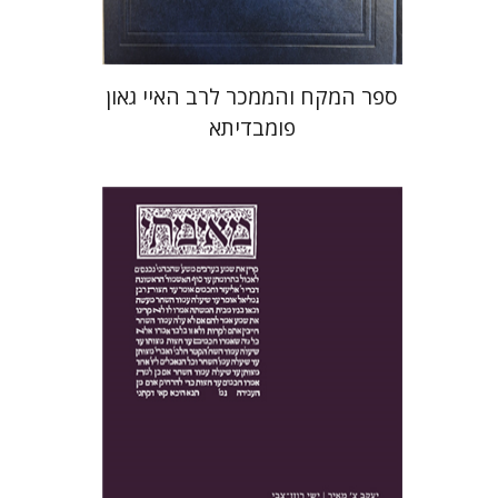
ספר המקח והממכר לרב האיי גאון
פומבדיתא
יעקב צ' מאיר
ישי רוזן-צבי