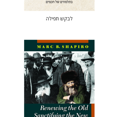
לבקש תפילה
מארק שפירו