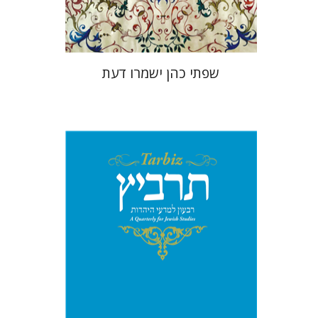
$41
$46
שפתי כהן ישמרו דעת
יהונתן גארב
מיכאל סיגל