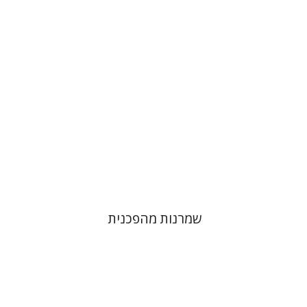
הנחת אתר ספר מודפס
$38
$42
שמרנות מהפכנית