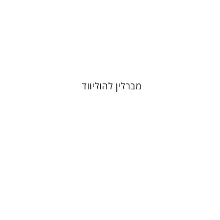
הנחת אתר ספר מודפס
$41
$46
מברלין להוליווד
ארנסט קסירר
חילי (יחיאל) אטיה