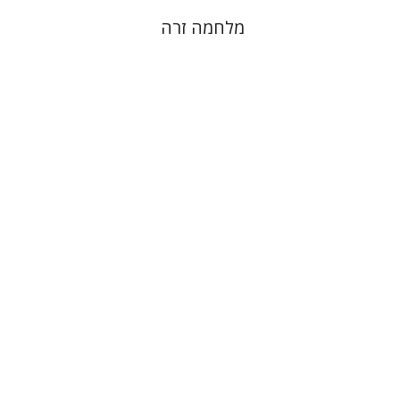
מלחמה זרה
יוחנן סטנפילד
הנחת אתר ספר מודפס