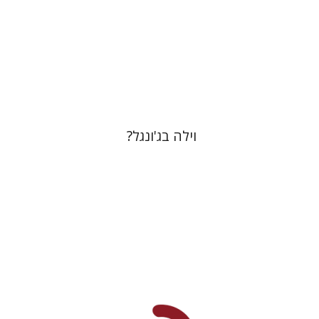
הנחת אתר ספר מודפס
$41
$46
וילה בג'ונגל?
יפעת וייס