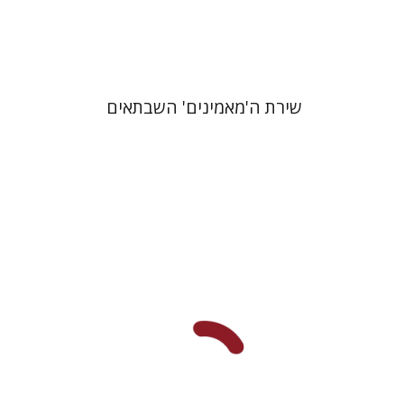
$41
$46
שירת ה'מאמינים' השבתאים
אלי פודה