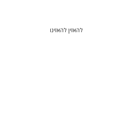
$48
$53
להאזין להאזינו
יובל ריבלין