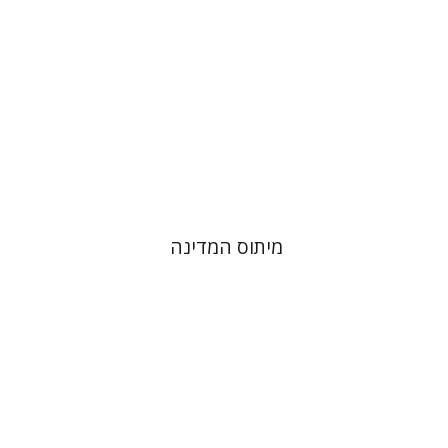
הנחת אתר ספר מודפס
$38
$42
מיתוס המדינה
משואה שגיב