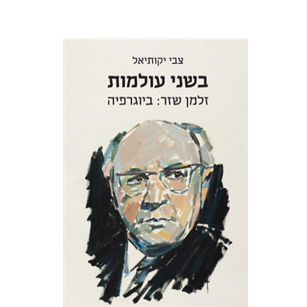
צבי יקותיאל
הנחת אתר ספר מודפס
$32
$35