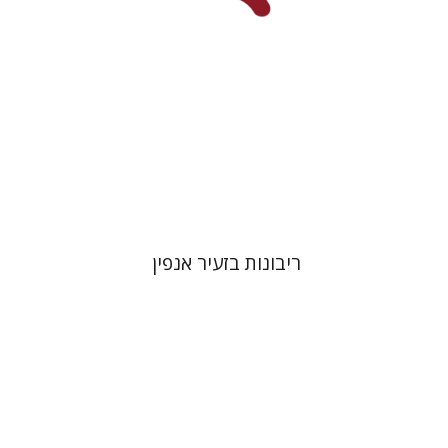
הנחת אתר ספר מודפס
$38
$42
ריבונות בזעיר אנפין