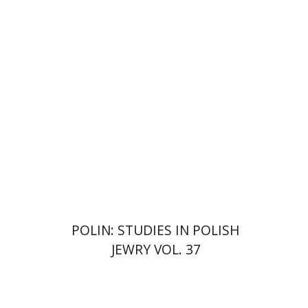
קתרין סטפן
François
Guesnet
Antony Polonsky
הנחת אתר ספר מודפס
$122
$135
POLIN: STUDIES IN POLISH
JEWRY VOL. 37