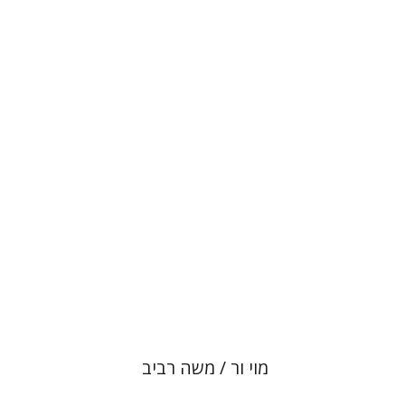
רונה סלע
הנחת אתר ספר מודפס
$80
$89
מוי ור / משה רביב