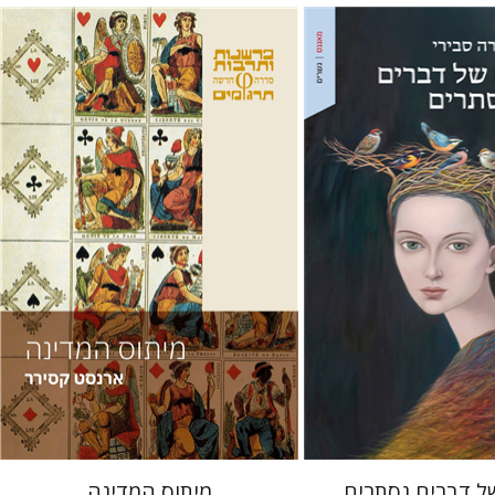
י
ארנסט קסירר
חילי (יחיאל) אטיה
 אתר ספר מודפס
הנחת אתר ספר מודפס
$38
$32
$42
$35
 דברים נסתרים
מיתוס המדינה