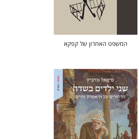
הנחת אתר ספר מודפס
$38
$42
המשפט האחרון של קפקא‎
מיכאל גורביץ
אריאל הירשפלד