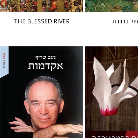
יול בכוורת
THE BLESSED RIVER
נעם שריף
מתן חרמוני
רטל לנדאו