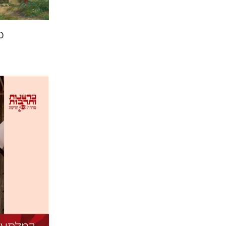
ט
נעמי הלב