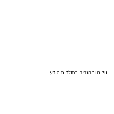
הנחת אתר ספר מודפס
$32
$35
גולים ומהגרים בתולדות הידע
יצחק ברקוביץ
אמית אביגור-אשל