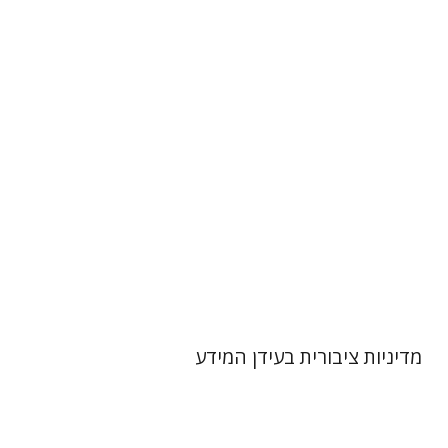
הנחת אתר ספר מודפס
$32
$35
מדיניות ציבורית בעידן המידע