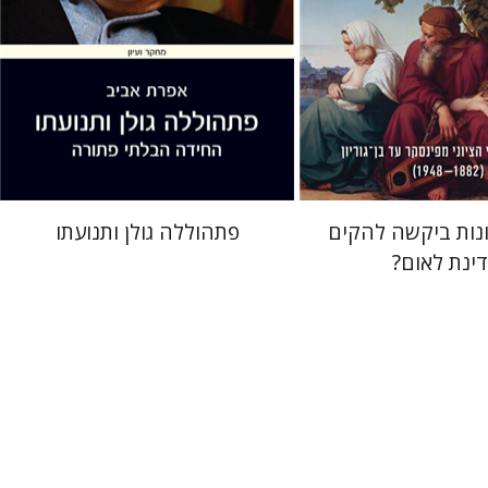
 אתר ספר מודפס
הנחת אתר ספר מודפס
$41
$38
$46
$42
נות ביקשה להקים
פתהוללה גולן ותנועתו
ינת לאום?
דויד דרי
י) מצר