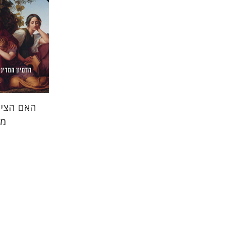
הנחת
האם הציו
מד
יעקב (קוב
דפנה לוי