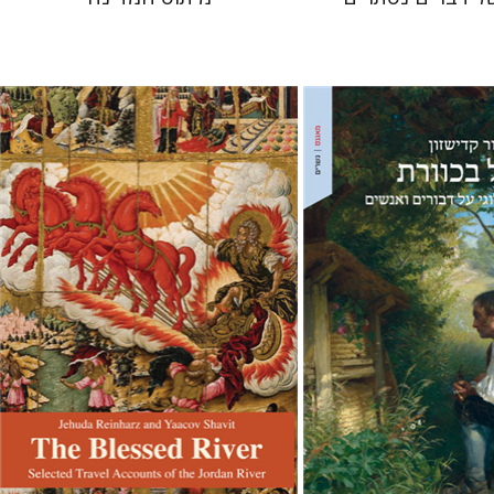
ן
יהודה ריינהרץ
יעקב שביט
עכשיו בהנחה
הנחת אתר ספר מודפס
$27
$34
$30
$46