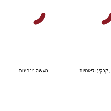
 אתר ספר מודפס
הנחת אתר ספר מודפס
$28
$32
$31
$35
 קרקע ולאומיות
מעשה מנהיגות
הירשפלד