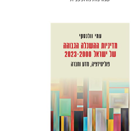
עמי וולנסקי
הנחת אתר ספר מודפס
$41
$46