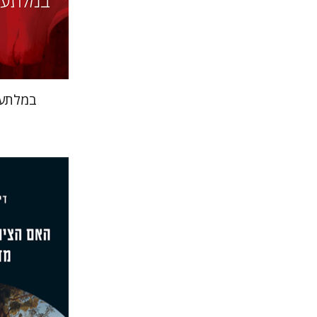
הנחת
במלתעו
דימיטרי ש