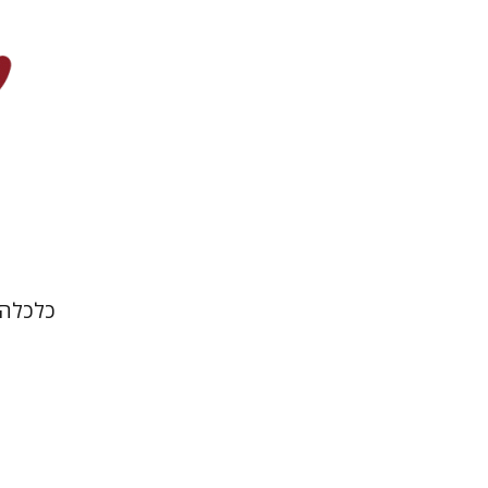
הנחת
כלכלה,
עידו בסוק
אריאל 