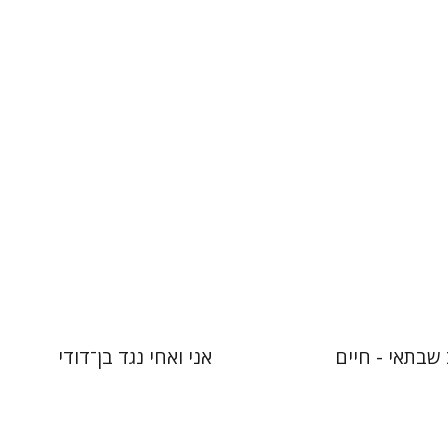
אלעאי אלון
 אתר ספר מודפס
$38
$42
שבתאי - חיים
אני ואחי נגד בן־דודי