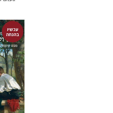
עכשיו
בהנחה
מור קדישזו