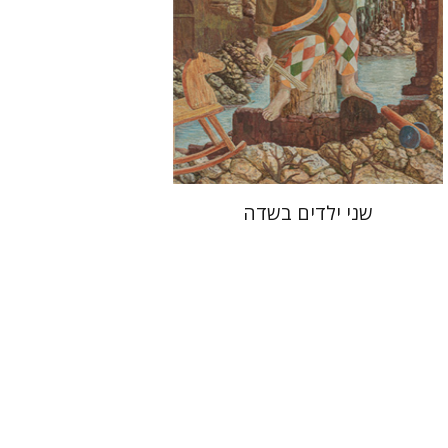
הנחת אתר ספר מודפס
$28
$31
שני ילדים בשדה
פיטר ברק
יפתח בריל