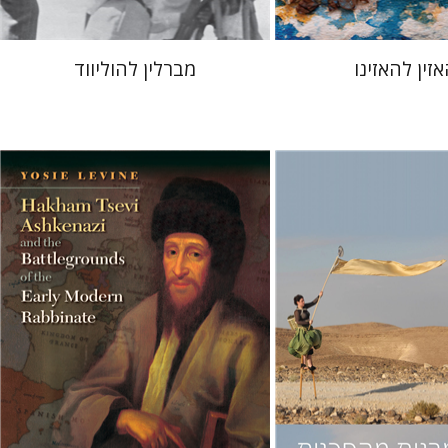
זין להאזינו
מברלין להוליווד
יוסי לוין
יב