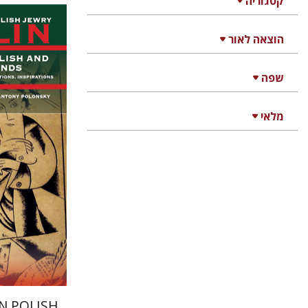
קטגוריה
הוצאה לאור
שפה
קתרין 
ony Polonsky
מלאי
הנחת
IN POLISH