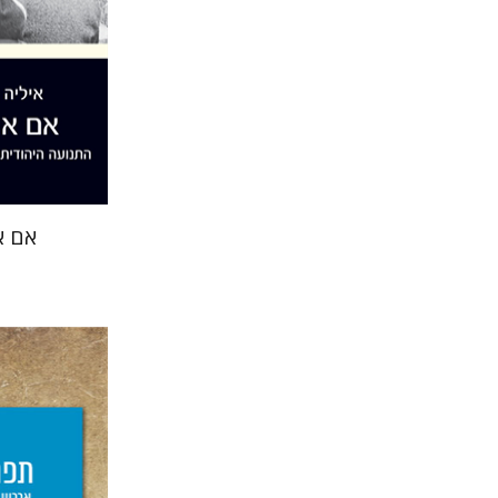
הנחת
אם אי
גדעון טיקו
יפעת וי