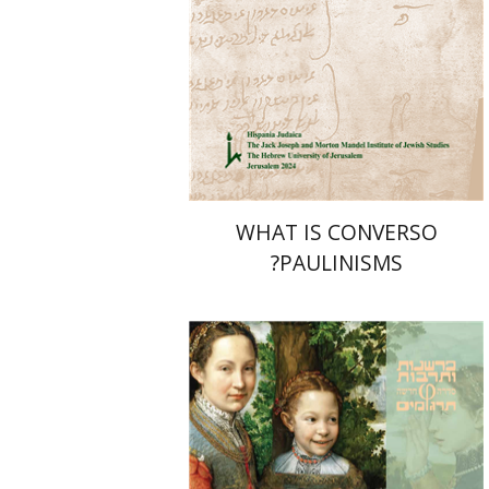
הנחת אתר ספר מודפס
$32
$35
WHAT IS CONVERSO
PAULINISMS?
יוהאן האוזינחה
יניב חג'בי