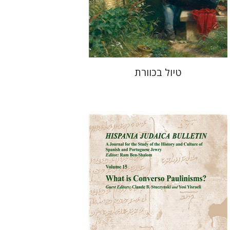
עכשיו בהנחה
$34
$46
טיול בכוורת
רם בן-שלום