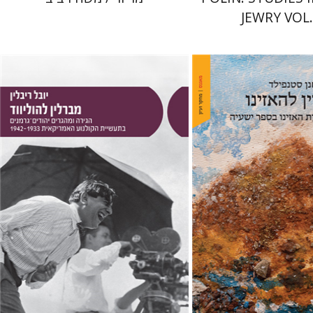
JEWRY VOL.
פילד
יובל ריבלין
 אתר ספר מודפס
הנחת אתר ספר מודפס
$41
$48
$46
$53