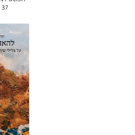
 37
יוחנן סטנ
הנחת