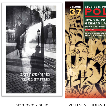
רונה סלע
סטפן
François
Guesnet
Ant
 אתר ספר מודפס
הנחת אתר ספר מודפס
$80
$122
$89
$135
POLIN: STUDIES 
מוי ור / משה רביב