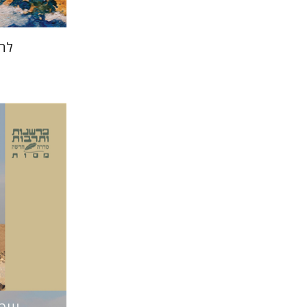
להא
משואה שג