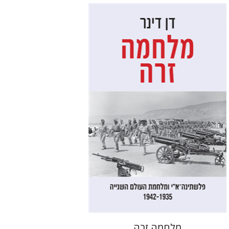
דן דינר
שאול מרמרי
הנחת אתר ספר מודפס
$32
$35
מלחמה זרה