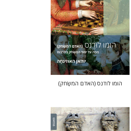
הנחת אתר ספר מודפס
$36
$40
הומו לודנס (האדם המשַׂחק)