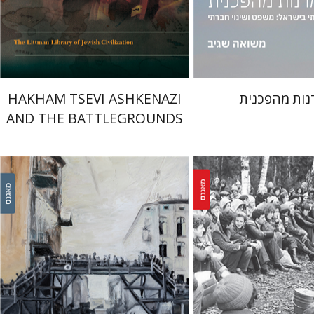
 אתר ספר מודפס
הנחת אתר ספר מודפס
$45
$38
$50
$42
ות מהפכנית
HAKHAM TSEVI ASHKENAZI
AND THE BATTLEGROUNDS
OF THE EARLY MODERN
RABBINATE
איליה וובשין
ירון ניר פרייזגר