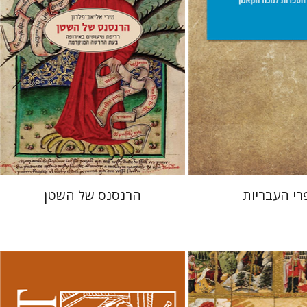
 אתר ספר מודפס
הנחת אתר ספר מודפס
$32
$25
$35
$28
רי העבריות
הרנסנס של השטן