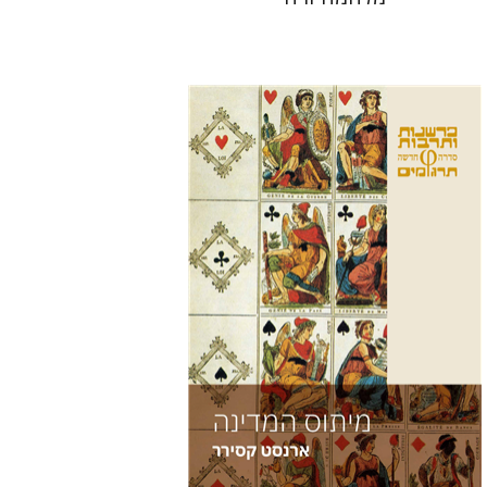
ארנסט קסירר
חילי (יחיאל) אטיה
הנחת אתר ספר מודפס
$38
$42