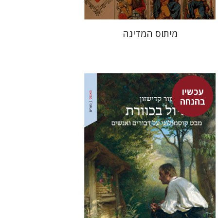
מיתוס המדינה
עכשיו
בהנחה
מור קדישזון