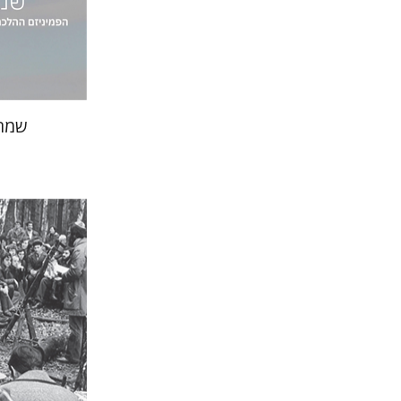
הנחת
שמרנ
יעקב רואי