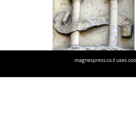
יהודה ליבס
יהודה ליבס
יהודית
וייס
יהודית וייס
magnespress.co.il uses coo
הנחת אתר ספר מודפס
$41
$46
שכינה מדברת מפי קרדינל