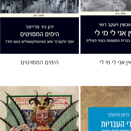
 אתר ספר מודפס
הנחת אתר ספר מודפס
$32
$41
$35
$46
ן אני לי מי לי
הימים המסויטים
צקי
יס
מירי אליאב-פלדון