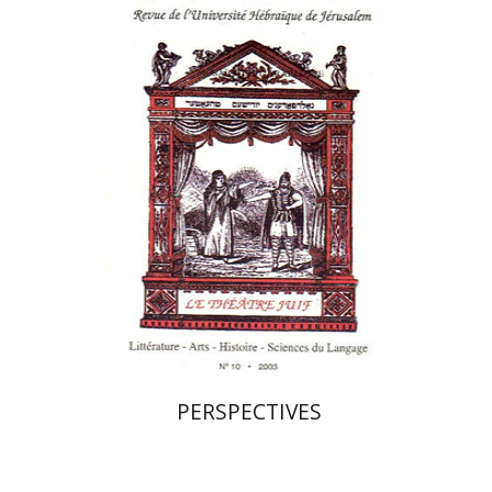
פרננד ברטפלד
הנחת אתר ספר מודפס
$21
$23
PERSPECTIVES