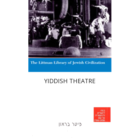
הנחת אתר ספר מודפס
$40
$44
YIDDISH THEATRE
פיטר בראון
אורי שפיר