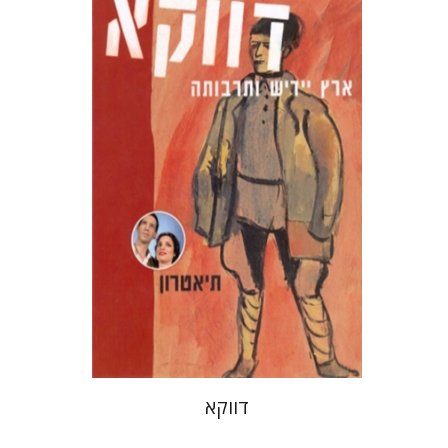
בני מר
חנה עמית
הנחת אתר ספר מודפס
$10
$11
דווקא