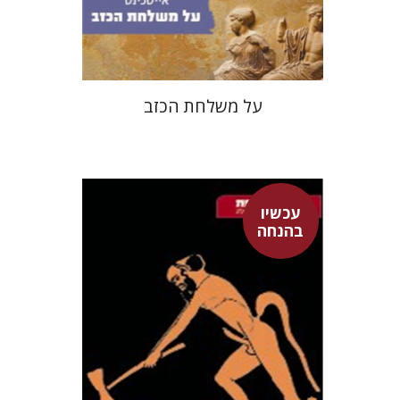
$18
$25
על משלחת הכזב
עכשיו
דבורה גילולה
בהנחה