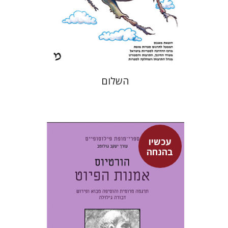
הנחת אתר ספר מודפס
$21
$23
השלום
עכשיו
קוינטוס הורטיוס פלקוס
בהנחה
דבורה גילולה