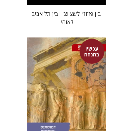
בין פז'וז'י לשצ'וצ'י ובין תל אביב
לאוהיו
עכשיו
דמוסתנס
אייסכינס
בהנחה
זיוה כספי
עכשיו בהנחה