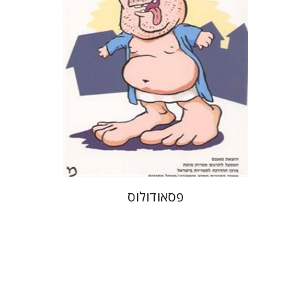
הנחת אתר ספר מודפס
$21
$23
פסאודולוס