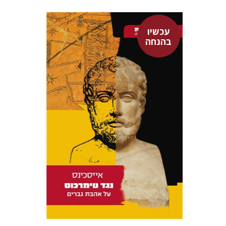
עכשיו
בהנחה
אייסכינס
דבורה גילולה
עכשיו בהנחה
$15
$21