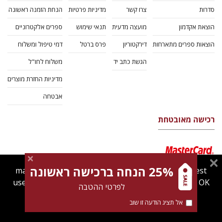
סדרות
צרו קשר
מדיניות פרטיות
הנחת הזמנה ראשונה
הוצאת אקדמון
מועצה מדעית
תנאי שימוש
ספרים אלקטרוניים
הוצאות ספרים מתארחות
דירקטוריון
פרס ברטל
דמי טיפול ומשלוח
הגשת כתב יד
משלוח לחו"ל
מדיניות החזרת מוצרים
אבטחה
רכישה מאובטחת
25% הנחה ברכישה ראשונה
magnespress.co.il uses cookies to give you the best
user experience. Using this website means you're OK
לפרטי ההטבה
with this.
אל תציג הודעה זו שוב
Find out more about our
cookies policy