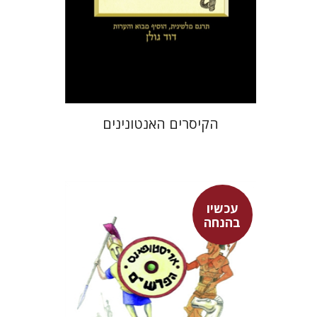
עכשיו בהנחה
$31
$43
הקיסרים האנטונינים
עכשיו
אריסטופאנס
בהנחה
דבורה גילולה
זיוה כספי