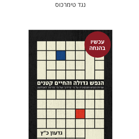
נגד טימרכוס
עכשיו
בהנחה
גדעון כ"ץ
עכשיו בהנחה
$22
$30