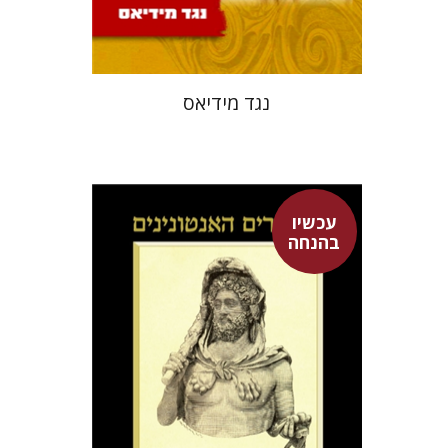
$15
$21
נגד מידיאס
עכשיו
דוד גולן
בהנחה