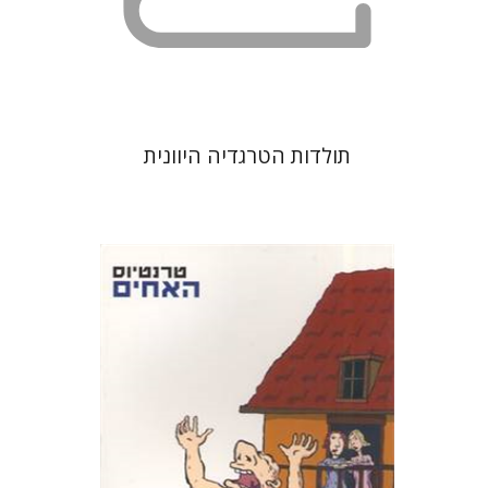
תולדות הטרגדיה היוונית
פובליוס טרנטיוס
דבורה גילולה