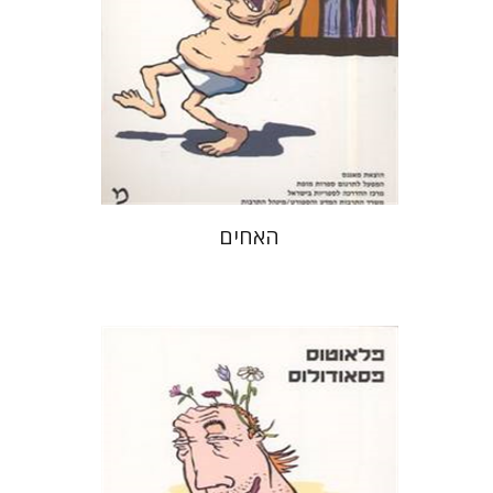
הנחת אתר ספר מודפס
$21
$23
האחים
פלאוטוס
דבורה גילולה