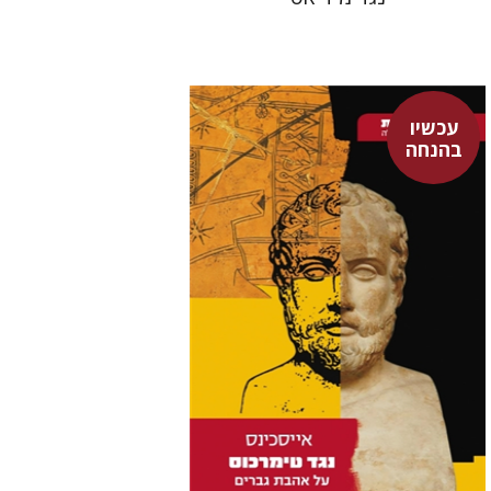
עכשיו
בהנחה
אייסכינס
דבורה גילולה
עכשיו בהנחה
$15
$21