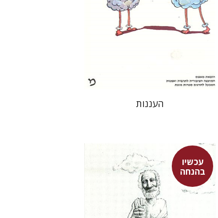
עכשיו בהנחה
$14
$19
העננות
עכשיו
בהנחה
דבורה גילולה