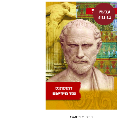
עכשיו
דמוסתנס
בהנחה
דבורה גילולה
עכשיו בהנחה
$15
$21
נגד מידיאס