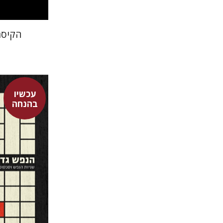
הקיסר
עכשיו
בהנחה
גדעון כ"ץ