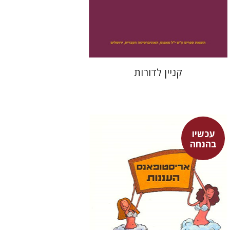
הנחת אתר ספר מודפס
$35
$39
קניין לדורות
עכשיו
בהנחה
אריסטופאנס
דבורה גילולה
זיוה כספי