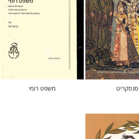
עכשיו בהנחה
$28
$38
סנסקריט
משפט רומי
רנטיוס
נתן שפיגל