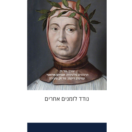
עמינדב דיקמן
נתן רון
גור זק
אברהם ארואטי
עכשיו בהנחה
$31
$42
נודד לזמנים אחרים