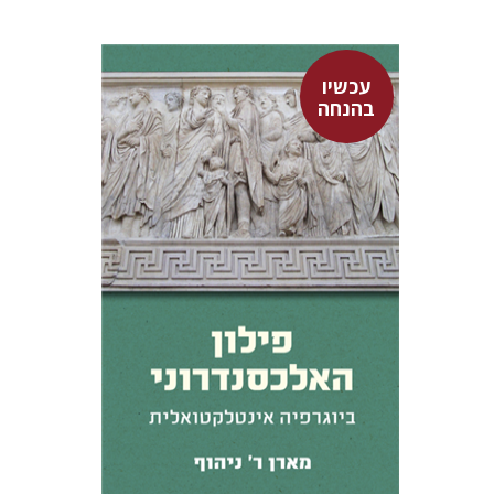
עכשיו
בהנחה
מארן ר' ניהוף
רון אגמון
אסף רוט
עכשיו בהנחה
$31
$42