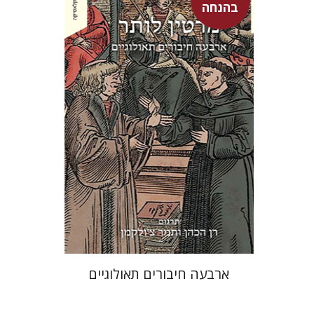
בהנחה
רן הכהן
רן הכהן
תמר צ'ולקמן
עכשיו בהנחה
$23
$31
ארבעה חיבורים תאולוגיים