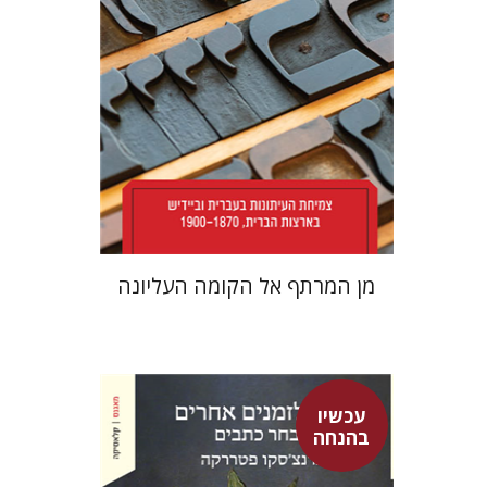
הנחת אתר ספר מודפס
$38
$42
מן המרתף אל הקומה העליונה
עכשיו
בהנחה
פרנצ'סקו פטררקה
גור זק