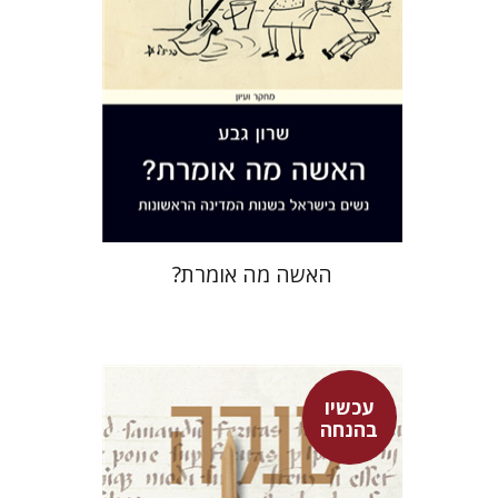
הנחת אתר ספר מודפס
$32
$35
האשה מה אומרת?
עכשיו
בהנחה
סנקה
לאה גילולה
דבורה גילולה