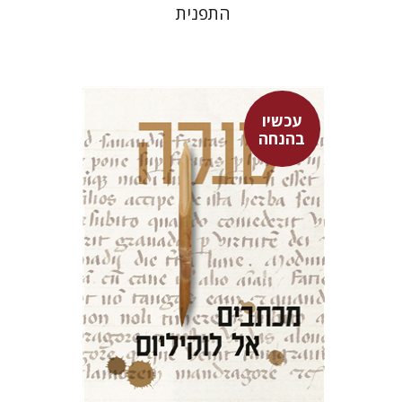
התפנית
עכשיו
בהנחה
סנקה
לאה גילולה
דבורה גילולה
עכשיו בהנחה
$26
$35