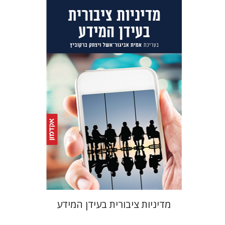
יצחק ברקוביץ
אמית אביגור-אשל
הנחת אתר ספר מודפס
$32
$35
מדיניות ציבורית בעידן המידע