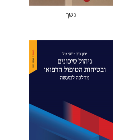
נשך
ירון ניב
יוסי טל
הנחת אתר ספר מודפס