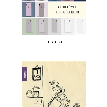
הנחת אתר ספר מודפס
$31
$34
מנותקים
שרון גבע