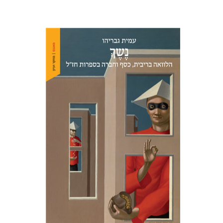
עמית גבריהו
הנחת אתר ספר מודפס
$38
$42