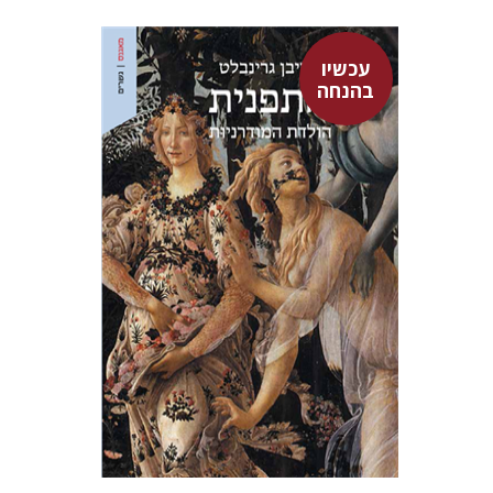
עכשיו
בהנחה
סטיבן גרינבלט
אריאל הירשפלד
יפתח בריל
עכשיו בהנחה
$26
$35