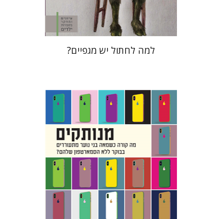
$28
$31
למה לחתול יש מגפיים?
חננאל רוזנברג
מנחם בלונדהיים