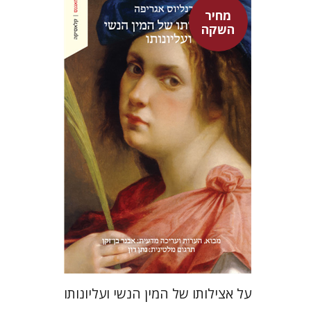
מחיר
השקה
היינריך קורנליוס אגריפה
אבנר בן-זקן
נתן רון
מחיר השקה
$22
$31
על אצילותו של המין הנשי ועליונותו