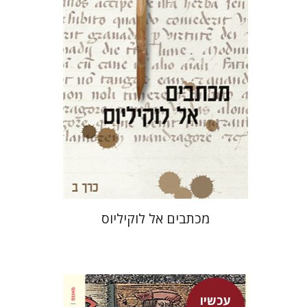
עכשיו בהנחה
$26
$35
מכתבים אל לוקיליוס
עכשיו
מרטין לותר