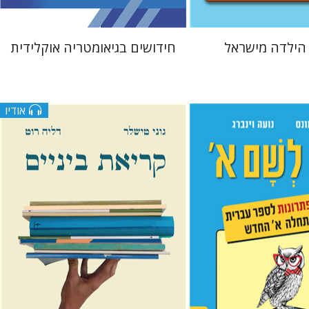
 הילדה מישראל
חידושים בגיאומטריה אוקלידית
אודיו
ונס
נועה וינברג
גוני טישלר
דליה רוט-גביזון