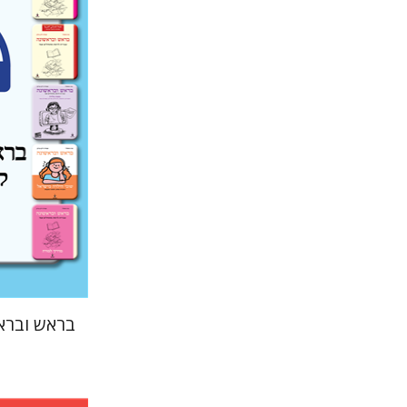
עטרת ירד
בראש וברא