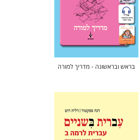
הנחת אתר ספר מודפס
$32
$35
בראש ובראשונה - מדריך למורה
דליה רוט-גביזון
דנה ספקטור