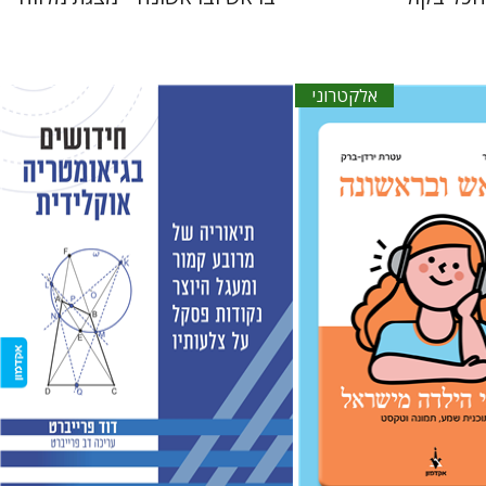
אלקטרוני
ן-ברק
גוני טישלר
דוד פרייברט
אתר ספר אלקטרוני
הנחת אתר ספר מודפס
$38
$18
$42