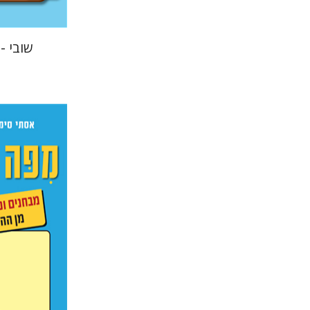
שובי -
אסתר סימ