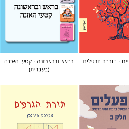
 אתר ספר מודפס
$10
$23
$26
ים - חוברת תרגילים
בראש ובראשונה - קטעי האזנה
(בעברית)
אברהם תורגמן