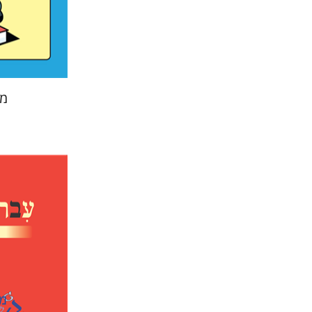
הנחת
מפ
דנה ספקט