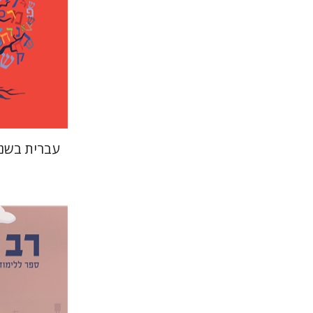
הנחת
עברית בשני
דורון מגן