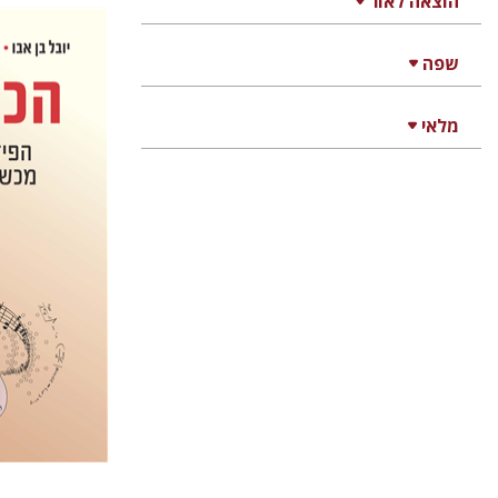
הוצאה לאור
שפה
יובל בן-אב
וולפסון
מלאי
הנחת 