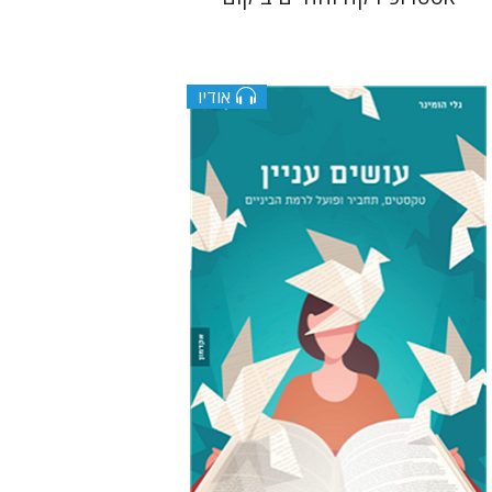
אודיו
צוקי שי
גלי הומינר
$10