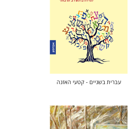
$10
עברית בשניים - קטעי האזנה
סיגל שפרן-תקוה
יהושע (שוקי)