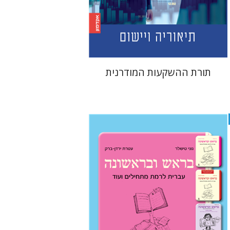
הנחת אתר ספר מודפס
$45
$50
תורת ההשקעות המודרנית
עטרת ירדן-ברק
גוני טישלר