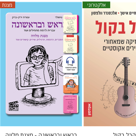
אלקטרוני
מצגת
ו
חיים אישך
אלכסנדר
עטרת ירדן-ברק
גוני טישלר
אתר ספר אלקטרוני
$33
$20
הכל בקול
בראש ובראשונה - מצגת מלווה