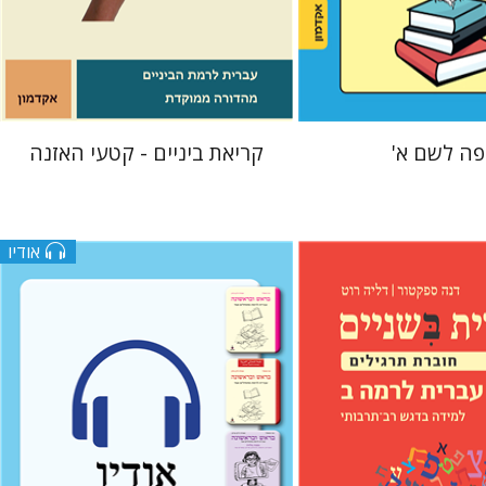
 אתר ספר מודפס
$10
$22
$25
ה לשם א'
קריאת ביניים - קטעי האזנה
אודיו
גוני טישלר
עטרת ירדן-ברק
ור
דליה רוט-גביזון