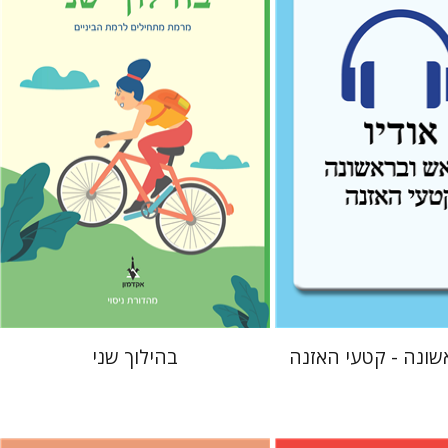
ן-ברק
גוני טישלר
הנחת אתר ספר מודפס
$16
$10
$18
שונה - קטעי האזנה
בהילוך שני