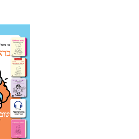
עטרת ירד
הנחת 