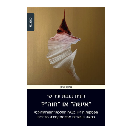
רונית נעמת עיר-שי
הנחת אתר ספר מודפס
$32
$35