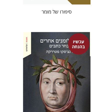
סיפורו של מומר
עכשיו
בהנחה
פרנצ'סקו פטררקה
גור זק
עמינדב דיקמן
נתן רון
גור זק
אברהם ארואטי
עכשיו בהנחה