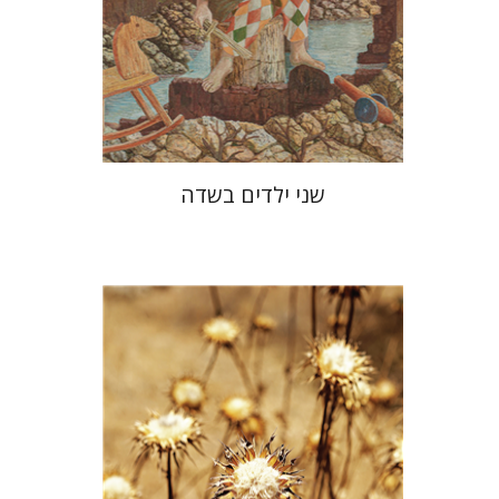
הנחת אתר ספר מודפס
$28
$31
שני ילדים בשדה
חיים וייס
מירה בלברג