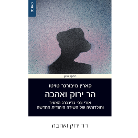
קארין נויבורגר-טויטו
הנחת אתר ספר מודפס
$32
$35
הר ירוק ואהבה