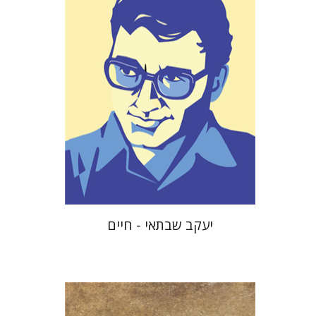
הנחת אתר ספר מודפס
$38
$42
יעקב שבתאי - חיים