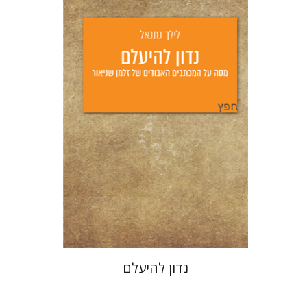
לילך נתנאל
יפעת וייס
הנחת אתר ספר מודפס
$25
$28
נדון להיעלם