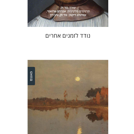
$31
$42
נודד לזמנים אחרים
דינה ברדיצ'בסקי