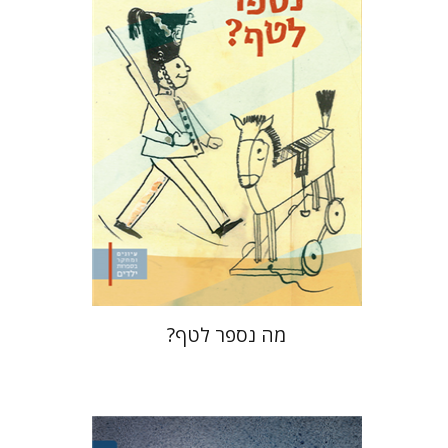
הנחת אתר ספר מודפס
$32
$35
מה נספר לטף?