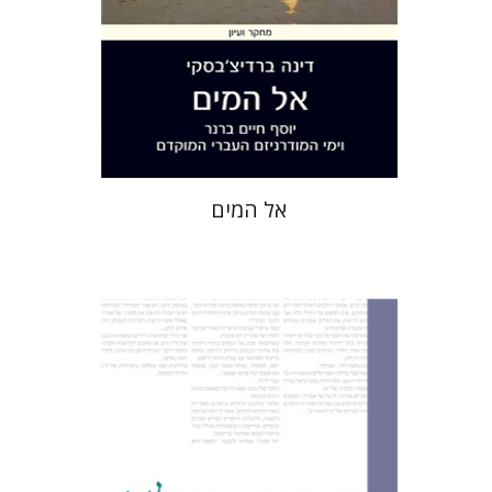
הנחת אתר ספר מודפס
$28
$31
אל המים
שחר פינסקר