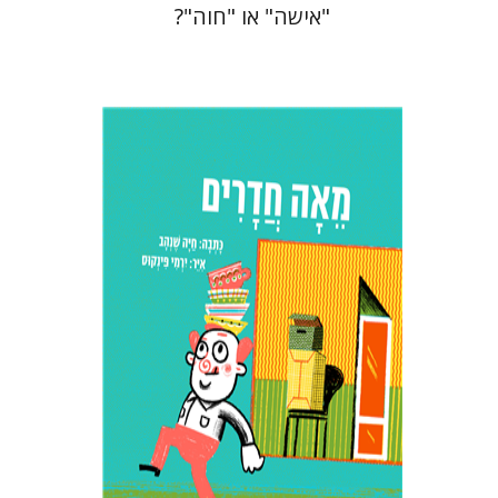
"אישה" או "חוה"?
חיה שנהב
הנחת אתר ספר מודפס
$23
$26