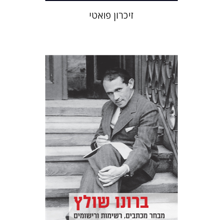
זיכרון פואטי
ברונו שולץ
יעקב גולומב
מרים בורנשטיין
הנחת אתר ספר מודפס