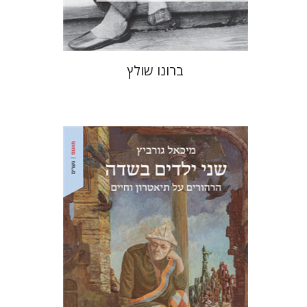
$32
$35
ברונו שולץ
מיכאל גורביץ
אריאל הירשפלד