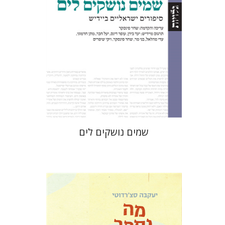
הנחת אתר ספר מודפס
$32
$35
שמים נושקים לים
יעקבה סצ'רדוטי
תמי ישראלי