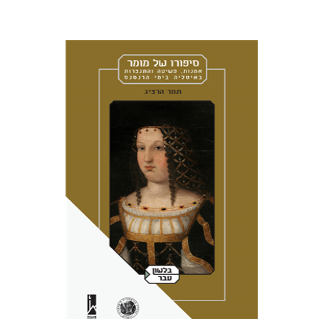
תמר הרציג
מירי אליאב-פלדון
אמוץ גלעדי
הנחת אתר ספר מודפס
$41
$46