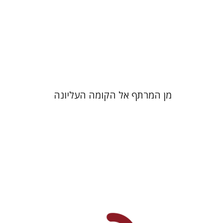
הנחת אתר ספר מודפס
$38
$42
מן המרתף אל הקומה העליונה
אריאל קופילוביץ