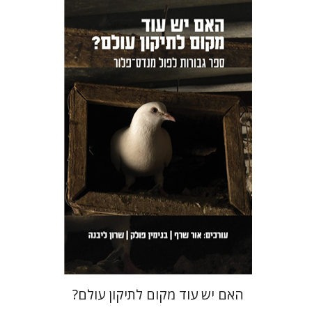
שרון ליבנה
בנימין פולק
אור שרף
הנחת אתר ספר מודפס
$36
$40
האם יש עוד מקום לתיקון עולם?