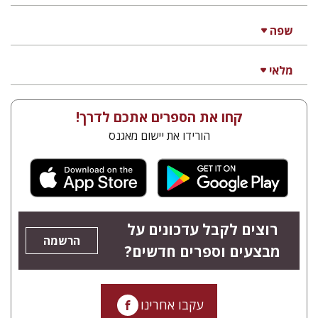
אילן אלדר
אהרן ממן
הנחת אתר ספר מודפס
$41
$46