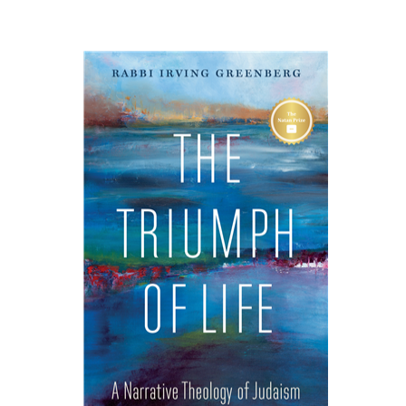
Irving (Yitz) Greenberg
הנחת אתר ספר מודפס
$32
$35