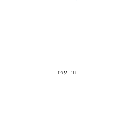
הנחת אתר ספר מודפס
$76
$85
תרי עשר
יוסף יהלום