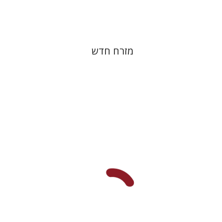
$38
$42
מזרח חדש
רות פיין
יעל שרם