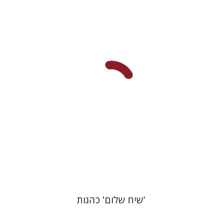
אבינועם רוזנק
הנחת אתר ספר מודפס
$41
$46
'שיח שלום' כהגות