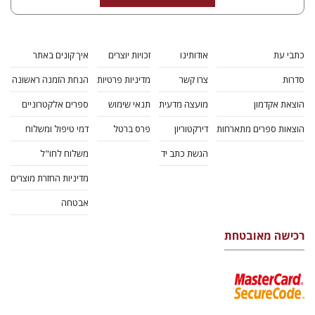
עדה ולשון
חיים סולוביצ'יק
הנחת אתר ספר מודפס
$45
$50