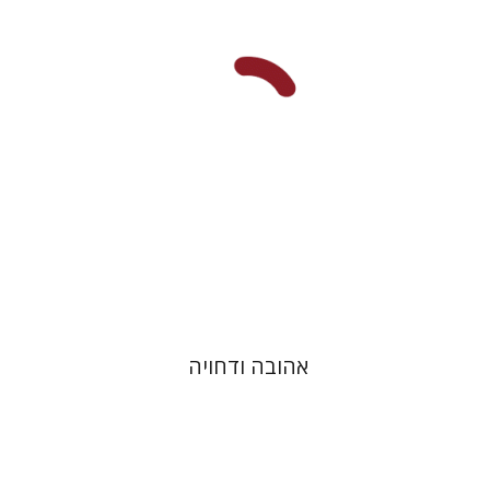
הנחת אתר ספר מודפס
$41
$46
אהובה ודחויה