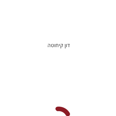
הנחת אתר ספר מודפס
$28
$31
דון קיחוטה
מיכאל סיגל
שמריהו טלמון