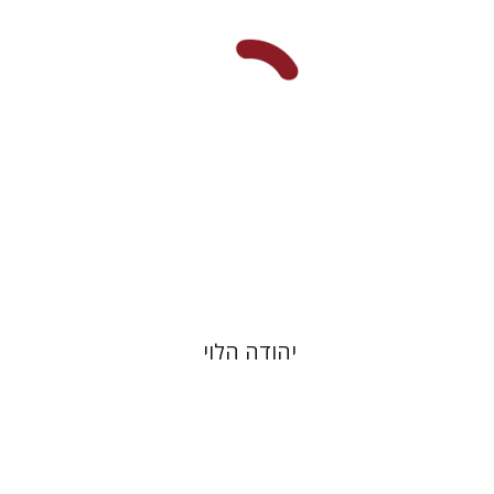
הנחת אתר ספר מודפס
$48
$53
יהודה הלוי
נעם שריף