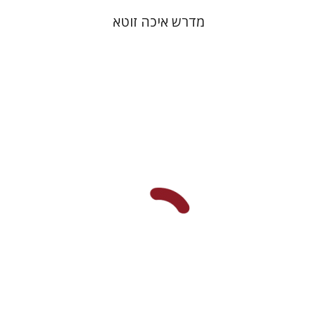
מדרש איכה זוטא
עמית לוי
הנחת אתר ספר מודפס