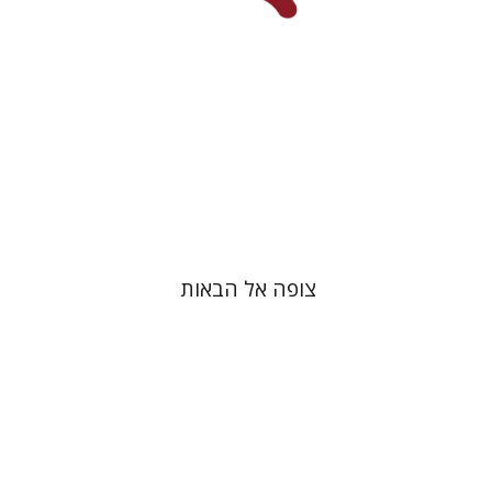
הנחת אתר ספר מודפס
$41
$46
צופה אל הבאות
רחל רוז'נסקי
דוד בן-נחום