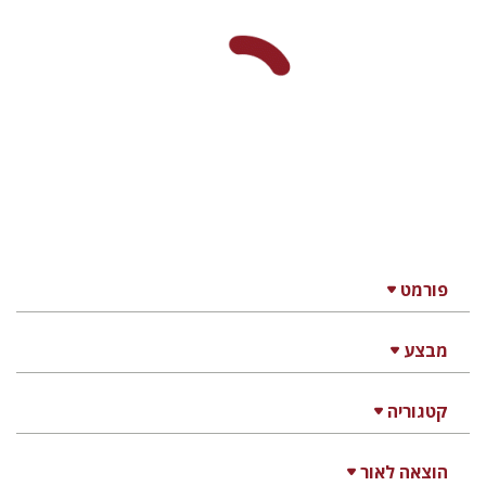
מתן חרמוני
הנחת אתר ספר מודפס
$32
$35
אקדמות