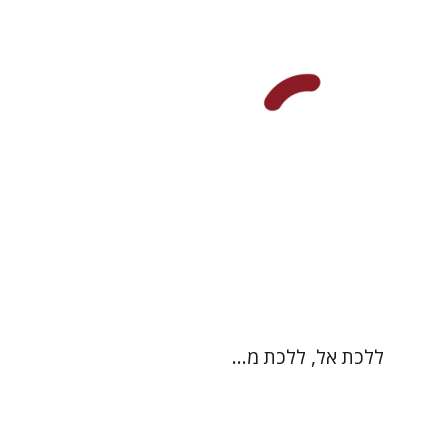
הנחת אתר ספר מודפס
$38
$42
ללכת אל, ללכת מ...