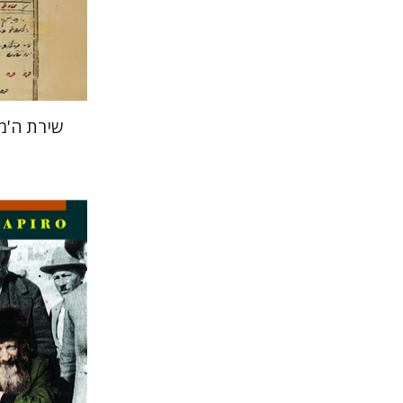
הנחת
שירת ה'מ
מארק שפי