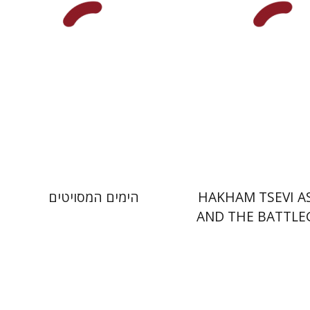
 אתר ספר מודפס
הנחת אתר ספר מודפס
$32
$45
$35
$50
HAKHAM TSEVI A
הימים המסויטים
AND THE BATTL
OF THE EARLY
RABBINA
גדעון טיקוצקי
יצור