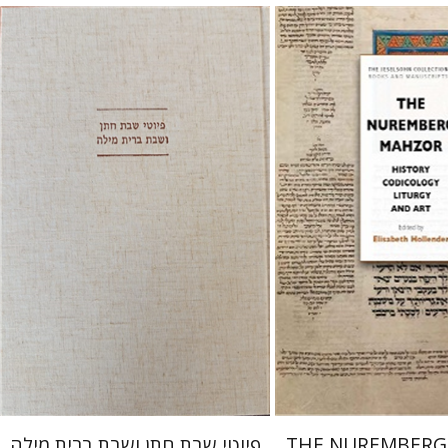
יונה פרנקל
גבריאל וסרמן
 הולנדר
 אתר ספר מודפס
הנחת אתר ספר מודפס
$64
$145
$71
$161
THE NUREMBERG
פיוטי שבת חתן ושבת ברית מילה