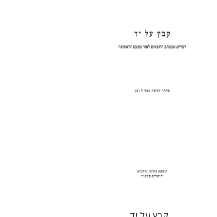
שולמית אליצור
הנחת אתר ספר מודפס
$31
$34
קבץ על יד