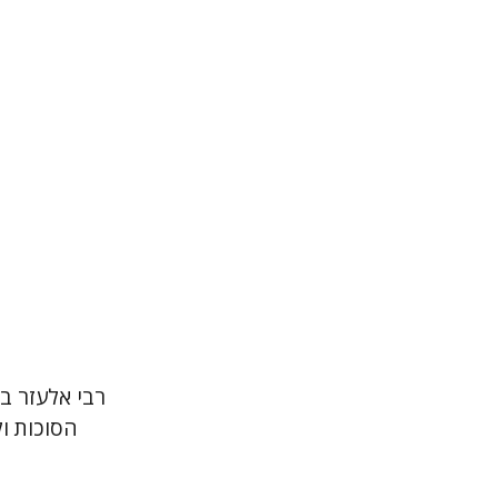
הנחת
רבי אלעזר בי
הסוכות ול