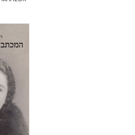
רם בן-שלו
הנחת