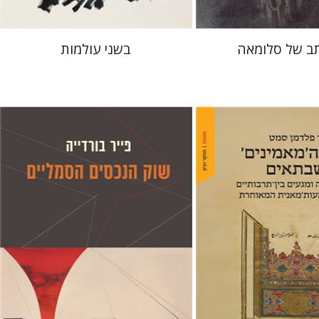
ב של סלומאה
בשני עולמות
פייר בורדייה
ז'יזל ספירו
אמוץ גלעדי
ז'יזל ספירו
אמוץ גלעדי
ן סמט