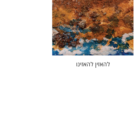
הנחת אתר ספר מודפס
$48
$53
להאזין להאזינו
רם בן-שלום