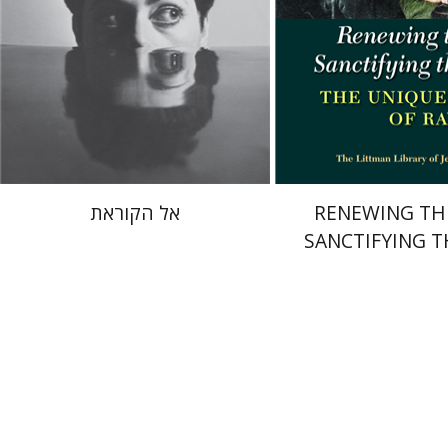
 אתר ספר מודפס
הנחת אתר ספר מודפס
$38
$34
$42
$38
RENEWING TH
אל הקוראת
SANCTIFYING 
ירון ניר פרייזגר