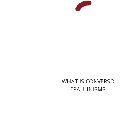
הנחת אתר ספר מודפס
$32
$35
WHAT IS CONVERSO
PAULINISMS?
אורנה לביא-פלינט