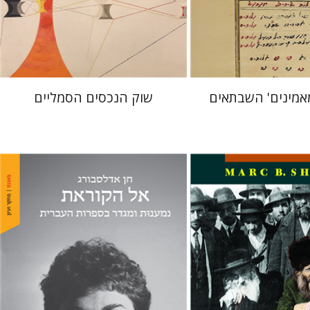
 אתר ספר מודפס
הנחת אתר ספר מודפס
$28
$41
$31
$46
אמינים' השבתאים
שוק הנכסים הסמליים
חן אדלסבורג
רו