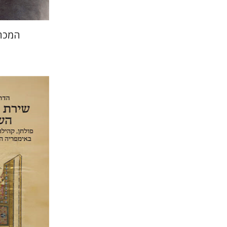
המכת
הדר פלדמ