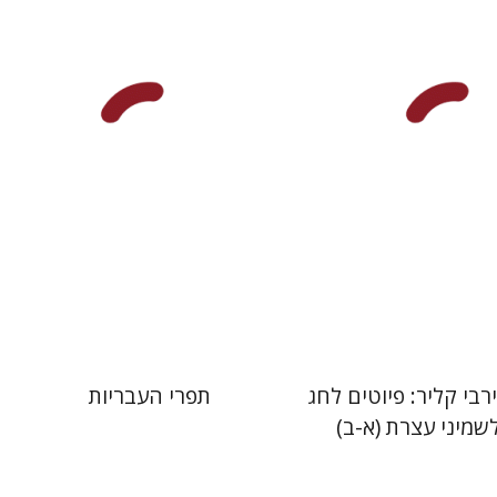
יפעת וייס
 אתר ספר מודפס
הנחת אתר ספר מודפס
$25
$112
$28
$125
רבי קליר: פיוטים לחג
תפרי העבריות
שמיני עצרת (א-ב)