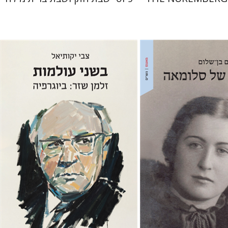
ם
צבי יקותיאל
 אתר ספר מודפס
הנחת אתר ספר מודפס
$32
$41
$35
$46